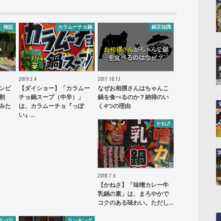
 検証
カラムーチョ鍋
鍋豆知識
2019.3.4
2017.10.13
ンビ
【ダイショー】「カラムー
なぜお相撲さんはちゃんこ
割
チョ鍋スープ（中辛）」
鍋を食べるのか？納得のい
みた
は、カラムーチョ『っぽ
く4つの理由
い』…
かねさ
2018.7.6
【かねさ】「味噌カレー牛
乳鍋の素」は、まろやかで
コクのある味わい。ただし…
エバラ
ランキング