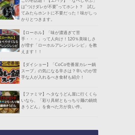
この冬話題！【エバラ】「なべしゃぶ」
は”つけダレが不要”ってホント？ 試し
てみたらホントに不要だった！味がしっ
かりとつきます。
【ローホル】「味が濃過ぎて苦
手・・・」って人向け！120％美味しさ
が増す「ローホルアレンジレシピ」を教
えます！！
【ダイショー】「CoCo壱番屋カレー鍋
スープ」の気になる辛さは？辛いのが苦
手な人が入れるべき食材も紹介！
【ファミマ】ヘタなうどん屋に行くくら
いなら、「彩り具材ともっちり麺の鍋焼
きうどん」を食べた方が良い件。