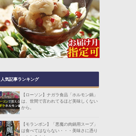
人気記事ランキング
【ローソン】ナガラ食品「ホルモン鍋」
は、世間で言われてるほど美味しくない
から。
【モランボン】「悪魔の肉鍋用スープ」
は食べてはならない・・・美味さに憑り