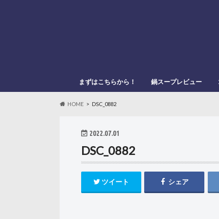
まずはこちらから！
鍋スープレビュー
このブログの管理人
このブログの登場人物
「鍋スキ.com」とは？
メーカー別
鍋種類別
HOME
DSC_0882
2022.07.01
DSC_0882
ツイート
シェア