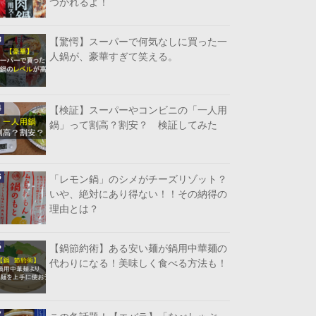
つかれるよ！
【驚愕】スーパーで何気なしに買った一
人鍋が、豪華すぎて笑える。
【検証】スーパーやコンビニの「一人用
鍋」って割高？割安？ 検証してみた
「レモン鍋」のシメがチーズリゾット？
いや、絶対にあり得ない！！その納得の
理由とは？
【鍋節約術】ある安い麺が鍋用中華麺の
代わりになる！美味しく食べる方法も！