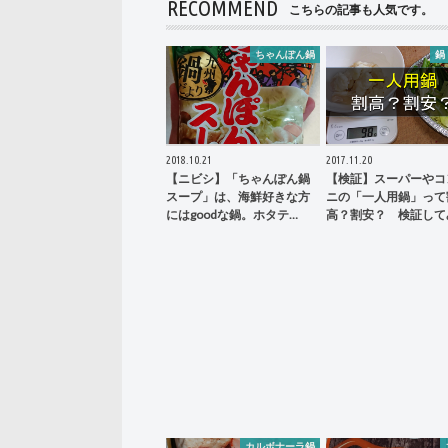
RECOMMEND
こちらの記事も人気です。
ちゃんぽん鍋
鍋
2018.10.21
2017.11.20
【ニビシ】「ちゃんぽん鍋
【検証】スーパーやコ
スープ」は、海鮮好きな方
ニの「一人用鍋」って
にはgoodな鍋。ホタテ…
高？割安？ 検証して
カルボナーラ鍋