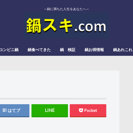
～鍋に満ちた人生をあなたへ～
コンビニ鍋
鍋食べてきた
鍋 検証
鍋お得情報
鍋あれこれ
エバラ
カゴメ
かねこみそ
モランボン
イチビキ
ミツカン
よしの味噌
スガキヤ
ダイショー
モランボン
日本食研
松屋栄食品本舗
三和
すき焼
みそ鍋
トマト鍋
もつ鍋
辛い鍋
ぎょうざ鍋
きのこ鍋
とろろ鍋
カレー鍋
レモン鍋
塩タンメン
甘酒鍋
豆乳鍋
はてブ
Pocket