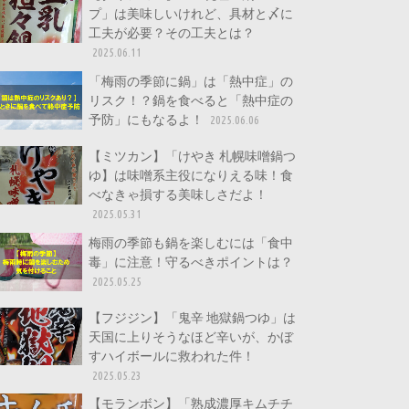
プ」は美味しいけれど、具材と〆に
工夫が必要？その工夫とは？
2025.06.11
「梅雨の季節に鍋」は「熱中症」の
リスク！？鍋を食べると「熱中症の
予防」にもなるよ！
2025.06.06
【ミツカン】「けやき 札幌味噌鍋つ
ゆ】は味噌系主役になりえる味！食
べなきゃ損する美味しさだよ！
2025.05.31
梅雨の季節も鍋を楽しむには「食中
毒」に注意！守るべきポイントは？
2025.05.25
【フジジン】「鬼辛 地獄鍋つゆ」は
天国に上りそうなほど辛いが、かぼ
すハイボールに救われた件！
2025.05.23
【モランボン】「熟成濃厚キムチチ