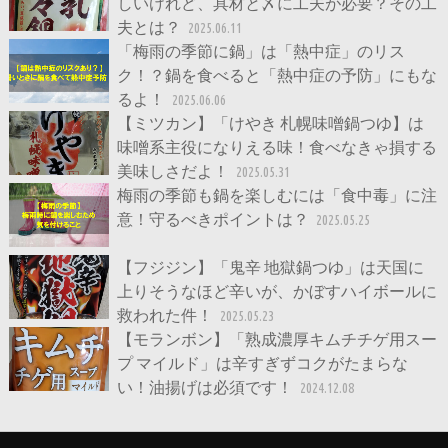
しいけれど、具材と〆に工夫が必要？その工
夫とは？
2025.06.11
「梅雨の季節に鍋」は「熱中症」のリス
ク！？鍋を食べると「熱中症の予防」にもな
るよ！
2025.06.06
【ミツカン】「けやき 札幌味噌鍋つゆ】は
味噌系主役になりえる味！食べなきゃ損する
美味しさだよ！
2025.05.31
梅雨の季節も鍋を楽しむには「食中毒」に注
意！守るべきポイントは？
2025.05.25
【フジジン】「鬼辛 地獄鍋つゆ」は天国に
上りそうなほど辛いが、かぼすハイボールに
救われた件！
2025.05.23
【モランボン】「熟成濃厚キムチチゲ用スー
プ マイルド」は辛すぎずコクがたまらな
い！油揚げは必須です！
2024.12.08