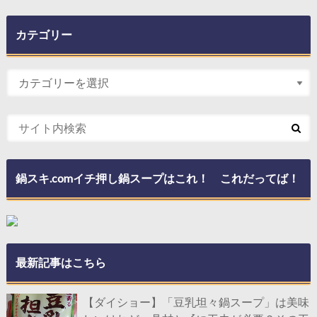
カテゴリー
鍋スキ.comイチ押し鍋スープはこれ！ これだってば！
最新記事はこちら
【ダイショー】「豆乳坦々鍋スープ」は美味