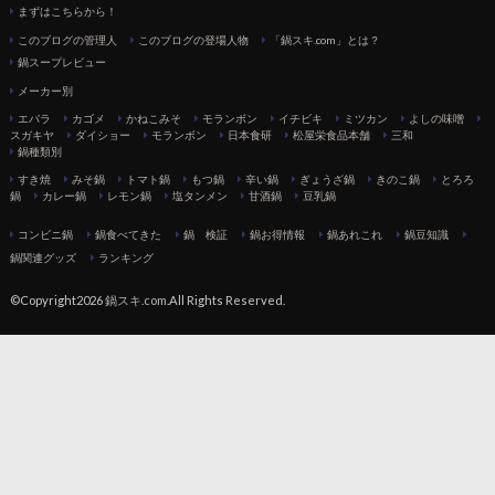
まずはこちらから！
このブログの管理人
このブログの登場人物
「鍋スキ.com」とは？
鍋スープレビュー
メーカー別
エバラ
カゴメ
かねこみそ
モランボン
イチビキ
ミツカン
よしの味噌
スガキヤ
ダイショー
モランボン
日本食研
松屋栄食品本舗
三和
鍋種類別
すき焼
みそ鍋
トマト鍋
もつ鍋
辛い鍋
ぎょうざ鍋
きのこ鍋
とろろ
鍋
カレー鍋
レモン鍋
塩タンメン
甘酒鍋
豆乳鍋
コンビニ鍋
鍋食べてきた
鍋 検証
鍋お得情報
鍋あれこれ
鍋豆知識
鍋関連グッズ
ランキング
©Copyright2026
鍋スキ.com
.All Rights Reserved.