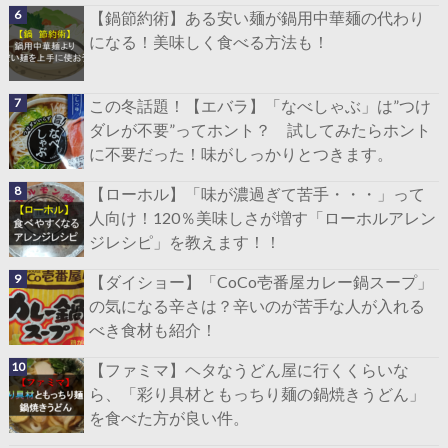
【鍋節約術】ある安い麺が鍋用中華麺の代わり
になる！美味しく食べる方法も！
この冬話題！【エバラ】「なべしゃぶ」は”つけ
ダレが不要”ってホント？ 試してみたらホント
に不要だった！味がしっかりとつきます。
【ローホル】「味が濃過ぎて苦手・・・」って
人向け！120％美味しさが増す「ローホルアレン
ジレシピ」を教えます！！
【ダイショー】「CoCo壱番屋カレー鍋スープ」
の気になる辛さは？辛いのが苦手な人が入れる
べき食材も紹介！
【ファミマ】ヘタなうどん屋に行くくらいな
ら、「彩り具材ともっちり麺の鍋焼きうどん」
を食べた方が良い件。