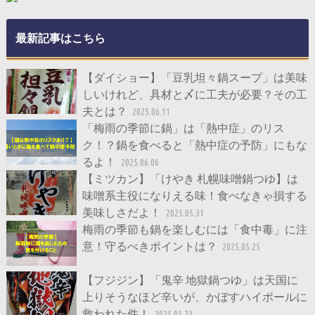
最新記事はこちら
【ダイショー】「豆乳坦々鍋スープ」は美味
しいけれど、具材と〆に工夫が必要？その工
夫とは？
2025.06.11
「梅雨の季節に鍋」は「熱中症」のリス
ク！？鍋を食べると「熱中症の予防」にもな
るよ！
2025.06.06
【ミツカン】「けやき 札幌味噌鍋つゆ】は
味噌系主役になりえる味！食べなきゃ損する
美味しさだよ！
2025.05.31
梅雨の季節も鍋を楽しむには「食中毒」に注
意！守るべきポイントは？
2025.05.25
【フジジン】「鬼辛 地獄鍋つゆ」は天国に
上りそうなほど辛いが、かぼすハイボールに
救われた件！
2025.05.23