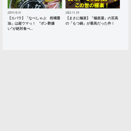
2019.10.31
2023.11.29
【エバラ】「なべしゃぶ 柑橘醤
【まさに極楽】「極楽湯」の至高
油」は超ウマっ！ ”ポン酢嫌
の「もつ鍋」が最高だった件！
い”が絶対食べ…