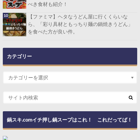
べき食材も紹介！
【ファミマ】ヘタなうどん屋に行くくらいな
ら、「彩り具材ともっちり麺の鍋焼きうどん」
を食べた方が良い件。
カテゴリー
鍋スキ.comイチ押し鍋スープはこれ！ これだってば！