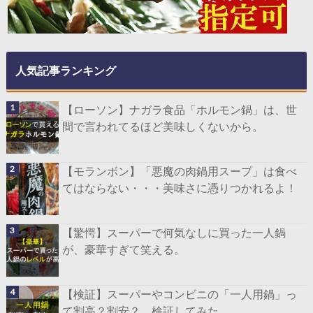
人気記事ランキング
【ローソン】ナガラ食品「ホルモン鍋」は、世
間で言われてるほど美味しくないから。
【モランボン】「悪魔の肉鍋用スープ」は食べ
てはならない・・・美味さに憑りつかれるよ！
【驚愕】スーパーで何気なしに買った一人鍋
が、豪華すぎて笑える。
【検証】スーパーやコンビニの「一人用鍋」っ
て割高？割安？ 検証してみた