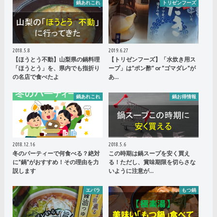
鍋あれこれ
トリゼンフーズ
2018.5.8
2019.6.27
【ほうとう不動】山梨県の鍋料理
【トリゼンフーズ】「水炊き用ス
「ほうとう」を、県内でも指折り
ープ」は”ポン酢” or ”ゴマダレ”が
の名店で食べたよ
あ…
鍋あれこれ
鍋お得情報
2018.12.16
2018.5.6
冬のパーティーで何食べる？絶対
この時期は鍋スープを安く買え
に”鍋”がおすすめ！その理由を力
る！ただし、賞味期限を切らさな
説します
いように注意が…
エバラ
もつ鍋