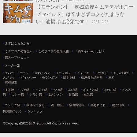
【モランボン】「熟成濃厚キムチチゲ用スー
プ マイルド」は辛すぎずコクがたまらな
い！油揚げは必須です！
2024.12.08
まずはこちらから！
このブログの管理人
このブログの登場人物
「鍋スキ.com」とは？
鍋スープレビュー
メーカー別
エバラ
カゴメ
かねこみそ
モランボン
イチビキ
ミツカン
よしの味噌
スガキヤ
ダイショー
モランボン
日本食研
松屋栄食品本舗
三和
鍋種類別
すき焼
みそ鍋
トマト鍋
もつ鍋
辛い鍋
ぎょうざ鍋
きのこ鍋
とろろ
鍋
カレー鍋
レモン鍋
塩タンメン
甘酒鍋
豆乳鍋
コンビニ鍋
鍋食べてきた
鍋 検証
鍋お得情報
鍋あれこれ
鍋豆知識
鍋関連グッズ
ランキング
©Copyright2026
鍋スキ.com
.All Rights Reserved.