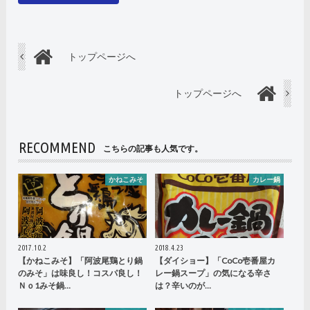
トップページへ
トップページへ
RECOMMEND
こちらの記事も人気です。
かねこみそ
カレー鍋
2017.10.2
2018.4.23
【かねこみそ】「阿波尾鶏とり鍋
【ダイショー】「CoCo壱番屋カ
のみそ」は味良し！コスパ良し！
レー鍋スープ」の気になる辛さ
Ｎｏ1みそ鍋…
は？辛いのが…