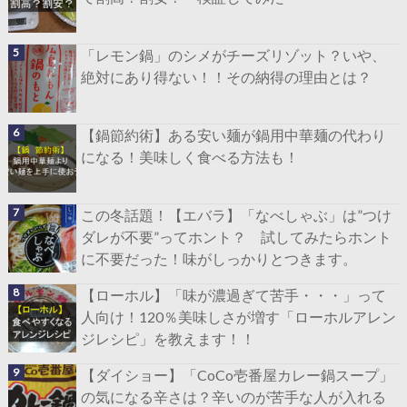
「レモン鍋」のシメがチーズリゾット？いや、
絶対にあり得ない！！その納得の理由とは？
【鍋節約術】ある安い麺が鍋用中華麺の代わり
になる！美味しく食べる方法も！
この冬話題！【エバラ】「なべしゃぶ」は”つけ
ダレが不要”ってホント？ 試してみたらホント
に不要だった！味がしっかりとつきます。
【ローホル】「味が濃過ぎて苦手・・・」って
人向け！120％美味しさが増す「ローホルアレン
ジレシピ」を教えます！！
【ダイショー】「CoCo壱番屋カレー鍋スープ」
の気になる辛さは？辛いのが苦手な人が入れる