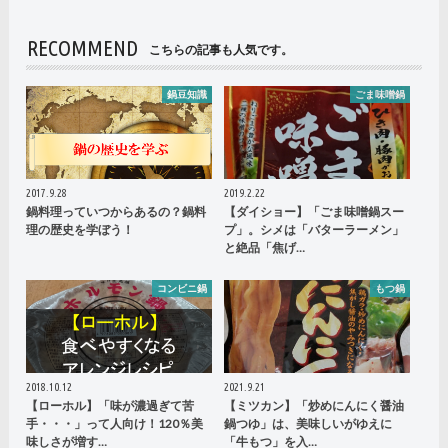
RECOMMEND
こちらの記事も人気です。
鍋豆知識
ごま味噌鍋
2017.9.28
2019.2.22
鍋料理っていつからあるの？鍋料
【ダイショー】「ごま味噌鍋スー
理の歴史を学ぼう！
プ」。シメは「バターラーメン」
と絶品「焦げ…
コンビニ鍋
もつ鍋
2018.10.12
2021.9.21
【ローホル】「味が濃過ぎて苦
【ミツカン】「炒めにんにく醤油
手・・・」って人向け！120％美
鍋つゆ」は、美味しいがゆえに
味しさが増す…
「牛もつ」を入…