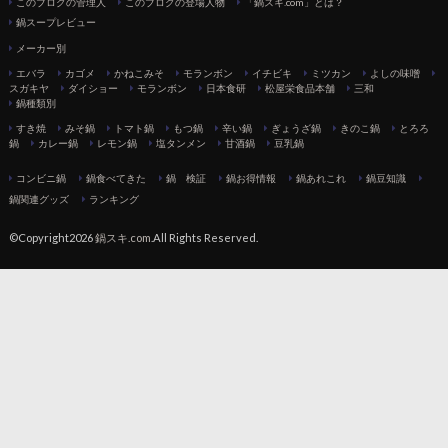
このブログの管理人
このブログの登場人物
「鍋スキ.com」とは？
鍋スープレビュー
メーカー別
エバラ
カゴメ
かねこみそ
モランボン
イチビキ
ミツカン
よしの味噌
スガキヤ
ダイショー
モランボン
日本食研
松屋栄食品本舗
三和
鍋種類別
すき焼
みそ鍋
トマト鍋
もつ鍋
辛い鍋
ぎょうざ鍋
きのこ鍋
とろろ
鍋
カレー鍋
レモン鍋
塩タンメン
甘酒鍋
豆乳鍋
コンビニ鍋
鍋食べてきた
鍋 検証
鍋お得情報
鍋あれこれ
鍋豆知識
鍋関連グッズ
ランキング
©Copyright2026
鍋スキ.com
.All Rights Reserved.