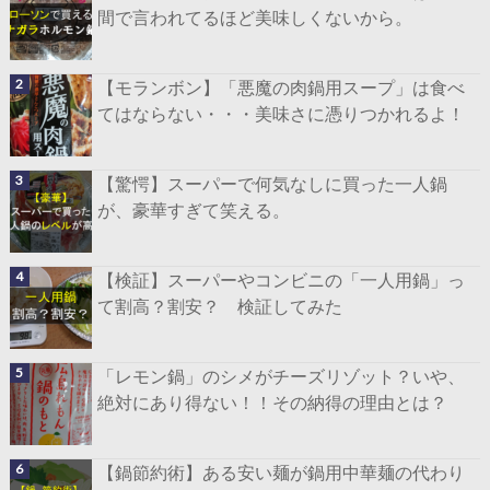
間で言われてるほど美味しくないから。
【モランボン】「悪魔の肉鍋用スープ」は食べ
てはならない・・・美味さに憑りつかれるよ！
【驚愕】スーパーで何気なしに買った一人鍋
が、豪華すぎて笑える。
【検証】スーパーやコンビニの「一人用鍋」っ
て割高？割安？ 検証してみた
「レモン鍋」のシメがチーズリゾット？いや、
絶対にあり得ない！！その納得の理由とは？
【鍋節約術】ある安い麺が鍋用中華麺の代わり