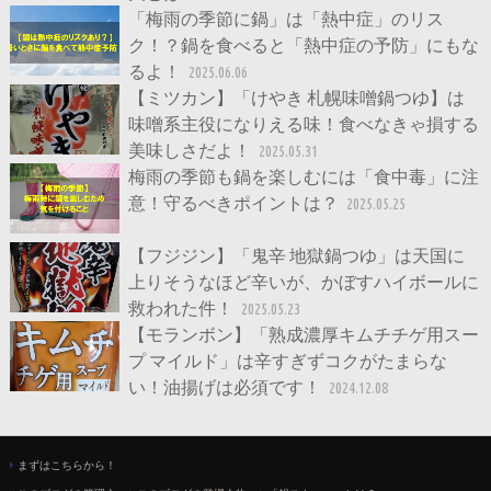
「梅雨の季節に鍋」は「熱中症」のリス
ク！？鍋を食べると「熱中症の予防」にもな
るよ！
2025.06.06
【ミツカン】「けやき 札幌味噌鍋つゆ】は
味噌系主役になりえる味！食べなきゃ損する
美味しさだよ！
2025.05.31
梅雨の季節も鍋を楽しむには「食中毒」に注
意！守るべきポイントは？
2025.05.25
【フジジン】「鬼辛 地獄鍋つゆ」は天国に
上りそうなほど辛いが、かぼすハイボールに
救われた件！
2025.05.23
【モランボン】「熟成濃厚キムチチゲ用スー
プ マイルド」は辛すぎずコクがたまらな
い！油揚げは必須です！
2024.12.08
まずはこちらから！