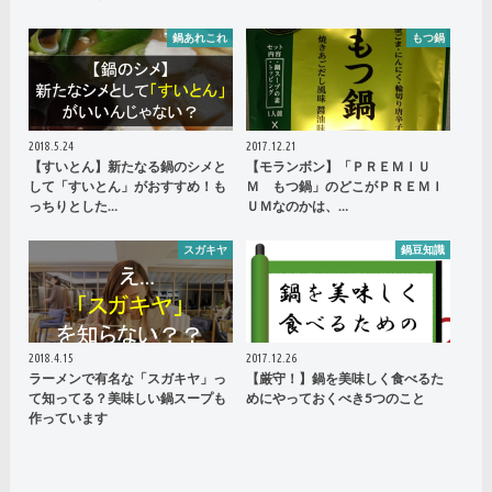
鍋あれこれ
もつ鍋
2018.5.24
2017.12.21
【すいとん】新たなる鍋のシメと
【モランボン】「ＰＲＥＭＩＵ
して「すいとん」がおすすめ！も
Ｍ もつ鍋」のどこがＰＲＥＭＩ
っちりとした…
ＵＭなのかは、…
スガキヤ
鍋豆知識
2018.4.15
2017.12.26
ラーメンで有名な「スガキヤ」っ
【厳守！】鍋を美味しく食べるた
て知ってる？美味しい鍋スープも
めにやっておくべき5つのこと
作っています