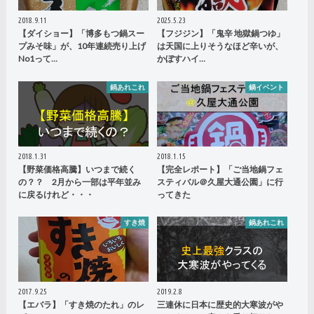
2018.9.11
2025.5.23
【ダイショー】「博多もつ鍋スー
【フジジン】「鬼辛 地獄鍋つゆ」
プみそ味」が、10年連続売り上げ
は天国に上りそうなほど辛いが、
No1って…
かぼすハイ…
鍋あれこれ
鍋イベント
2018.1.31
2018.1.15
【野菜価格高騰】いつまで続く
【完全レポート】「ご当地鍋フェ
の？？ 2月から一部は平年並み
スティバル＠久屋大通公園」に行
に戻るけれど・・・
ってきた
すき焼
鍋あれこれ
2017.9.25
2019.2.8
【エバラ】「すき焼のたれ」のレ
三連休に日本に歴史的大寒波がや