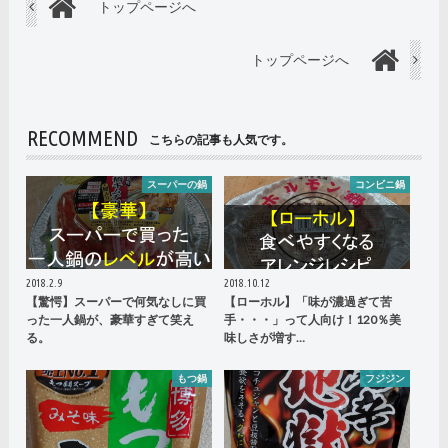
トップページへ
トップページへ
RECOMMEND
こちらの記事も人気です。
スーパーの鍋
コンビニ鍋
2018.2.9
2018.10.12
【驚愕】スーパーで何気なしに買
【ローホル】「味が濃過ぎて苦
った一人鍋が、豪華すぎて笑え
手・・・」って人向け！120％美
る。
味しさが増す…
もつ鍋
フジジン