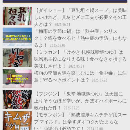
【ダイショー】「豆乳坦々鍋スープ」は美味
しいけれど、具材と〆に工夫が必要？その工
夫とは？
2025.06.11
「梅雨の季節に鍋」は「熱中症」のリス
ク！？鍋を食べると「熱中症の予防」にもな
るよ！
2025.06.06
【ミツカン】「けやき 札幌味噌鍋つゆ】は
味噌系主役になりえる味！食べなきゃ損する
美味しさだよ！
2025.05.31
梅雨の季節も鍋を楽しむには「食中毒」に注
意！守るべきポイントは？
2025.05.25
【フジジン】「鬼辛 地獄鍋つゆ」は天国に
上りそうなほど辛いが、かぼすハイボールに
救われた件！
2025.05.23
【モランボン】「熟成濃厚キムチチゲ用スー
プ マイルド」は辛すぎずコクがたまらな
い！油揚げは必須です！
2024.12.08