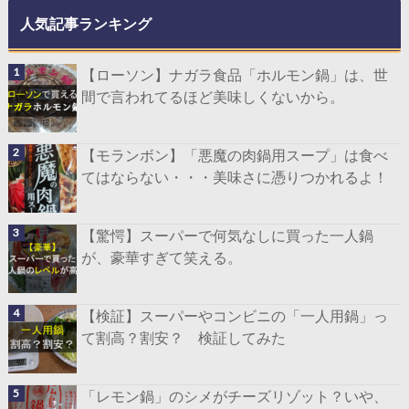
人気記事ランキング
【ローソン】ナガラ食品「ホルモン鍋」は、世
間で言われてるほど美味しくないから。
【モランボン】「悪魔の肉鍋用スープ」は食べ
てはならない・・・美味さに憑りつかれるよ！
【驚愕】スーパーで何気なしに買った一人鍋
が、豪華すぎて笑える。
【検証】スーパーやコンビニの「一人用鍋」っ
て割高？割安？ 検証してみた
「レモン鍋」のシメがチーズリゾット？いや、