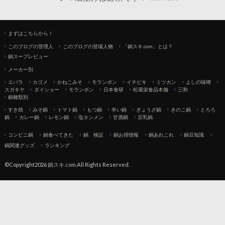
まずはこちらから！
このブログの管理人
このブログの登場人物
「鍋スキ.com」とは？
鍋スープレビュー
メーカー別
エバラ
カゴメ
かねこみそ
モランボン
イチビキ
ミツカン
よしの味噌
スガキヤ
ダイショー
モランボン
日本食研
松屋栄食品本舗
三和
鍋種類別
すき焼
みそ鍋
トマト鍋
もつ鍋
辛い鍋
ぎょうざ鍋
きのこ鍋
とろろ
鍋
カレー鍋
レモン鍋
塩タンメン
甘酒鍋
豆乳鍋
コンビニ鍋
鍋食べてきた
鍋 検証
鍋お得情報
鍋あれこれ
鍋豆知識
鍋関連グッズ
ランキング
©Copyright2026
鍋スキ.com
.All Rights Reserved.