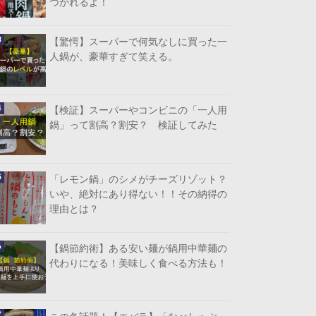
つかれるよ！
【驚愕】スーパーで何気なしに買った一
人鍋が、豪華すぎて笑える。
【検証】スーパーやコンビニの「一人用
鍋」って割高？割安？ 検証してみた
「レモン鍋」のシメがチーズリゾット？
いや、絶対にあり得ない！！その納得の
理由とは？
【鍋節約術】ある安い麺が鍋用中華麺の
代わりになる！美味しく食べる方法も！