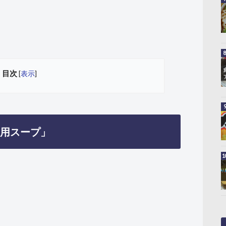
目次
[
表示
]
用スープ」