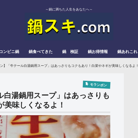
～鍋に満ちた人生をあなたへ～
コンビニ鍋
鍋食べてきた
鍋 検証
鍋お得情報
鍋あれこれ
エバラ
カゴメ
かねこみそ
モランボン
イチビキ
ミツカン
よしの味噌
スガキヤ
ダイショー
モランボン
日本食研
松屋栄食品本舗
三和
すき焼
みそ鍋
トマト鍋
もつ鍋
辛い鍋
ぎょうざ鍋
きのこ鍋
とろろ鍋
カレー鍋
レモン鍋
塩タンメン
甘酒鍋
豆乳鍋
ン】「牛テール白湯鍋用スープ」はあっさりもコクもあり！白菜やネギが美味しくなるよ
モランボン
ル白湯鍋用スープ」はあっさりも
が美味しくなるよ！