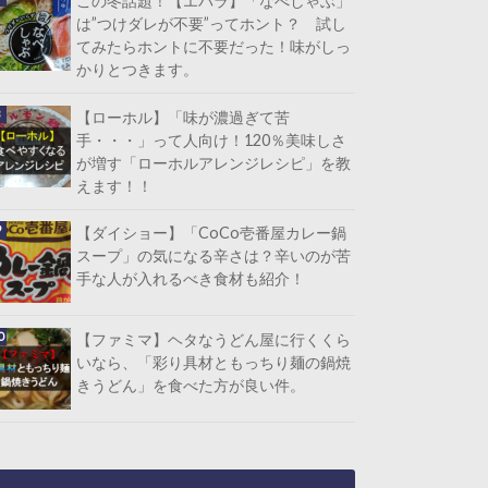
この冬話題！【エバラ】「なべしゃぶ」
は”つけダレが不要”ってホント？ 試し
てみたらホントに不要だった！味がしっ
かりとつきます。
【ローホル】「味が濃過ぎて苦
手・・・」って人向け！120％美味しさ
が増す「ローホルアレンジレシピ」を教
えます！！
【ダイショー】「CoCo壱番屋カレー鍋
スープ」の気になる辛さは？辛いのが苦
手な人が入れるべき食材も紹介！
【ファミマ】ヘタなうどん屋に行くくら
いなら、「彩り具材ともっちり麺の鍋焼
きうどん」を食べた方が良い件。