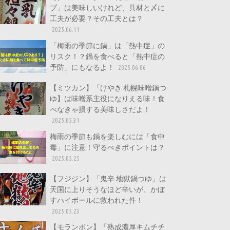
プ」は美味しいけれど、具材と〆に
工夫が必要？その工夫とは？
2025.06.11
「梅雨の季節に鍋」は「熱中症」の
リスク！？鍋を食べると「熱中症の
予防」にもなるよ！
2025.06.06
【ミツカン】「けやき 札幌味噌鍋つ
ゆ】は味噌系主役になりえる味！食
べなきゃ損する美味しさだよ！
2025.05.31
梅雨の季節も鍋を楽しむには「食中
毒」に注意！守るべきポイントは？
2025.05.25
【フジジン】「鬼辛 地獄鍋つゆ」は
天国に上りそうなほど辛いが、かぼ
すハイボールに救われた件！
2025.05.23
【モランボン】「熟成濃厚キムチチ