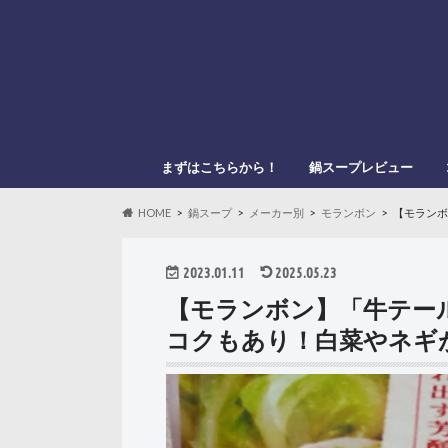
まずはこちらから！
鍋スープレビュー
このブログの管理人
このブログの登場人物
「鍋スキ.com」とは？
メーカー別
鍋種類別
HOME
鍋スープ
メーカー別
モランボン
【モランボ
2023.01.11
2025.05.23
【モランボン】「牛テー
コクもあり！白菜やネギ