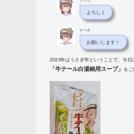
ナベコ
よろしく
ナベオ
お願いします！
2023年はうさぎ年ということで、今
「牛テール白湯鍋用スープ」
をご