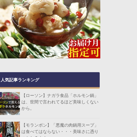
人気記事ランキング
【ローソン】ナガラ食品「ホルモン鍋」
は、世間で言われてるほど美味しくない
から。
【モランボン】「悪魔の肉鍋用スープ」
は食べてはならない・・・美味さに憑り