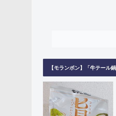
【モランボン】「牛テール鍋