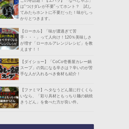
この冬話題！【エバラ】「なべしゃぶ」
は”つけダレが不要”ってホント？ 試し
てみたらホントに不要だった！味がしっ
かりとつきます。
【ローホル】「味が濃過ぎて苦
手・・・」って人向け！120％美味しさ
が増す「ローホルアレンジレシピ」を教
えます！！
【ダイショー】「CoCo壱番屋カレー鍋
スープ」の気になる辛さは？辛いのが苦
手な人が入れるべき食材も紹介！
【ファミマ】ヘタなうどん屋に行くくら
いなら、「彩り具材ともっちり麺の鍋焼
きうどん」を食べた方が良い件。