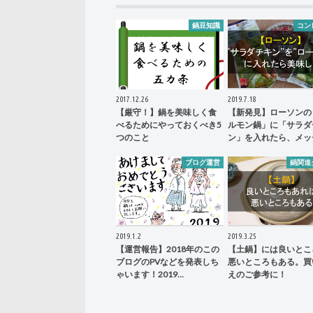
鍋豆知識
コン
2017.12.26
2019.7.18
【厳守！】鍋を美味しく食
【新発見】ローソンの
べるためにやっておくべき5
ルモン鍋」に「サラダ
つのこと
ン」を入れたら、メッ
ブログ運営
鍋関連
2019.1.2
2019.3.25
【運営報告】2018年のこの
【土鍋】には良いとこ
ブログのPVなどを発表しち
悪いところもある。買
ゃいます！2019…
えのご参考に！