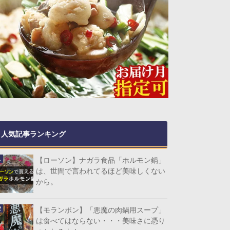
人気記事ランキング
【ローソン】ナガラ食品「ホルモン鍋」
は、世間で言われてるほど美味しくない
から。
【モランボン】「悪魔の肉鍋用スープ」
は食べてはならない・・・美味さに憑り