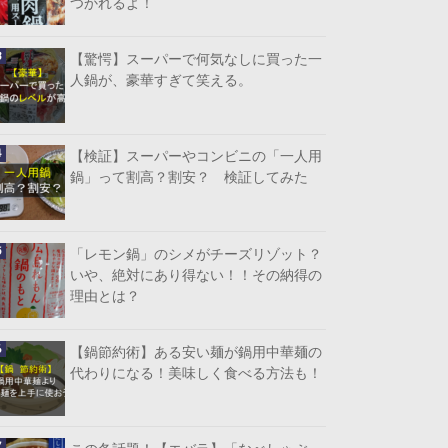
つかれるよ！
【驚愕】スーパーで何気なしに買った一
人鍋が、豪華すぎて笑える。
【検証】スーパーやコンビニの「一人用
鍋」って割高？割安？ 検証してみた
「レモン鍋」のシメがチーズリゾット？
いや、絶対にあり得ない！！その納得の
理由とは？
【鍋節約術】ある安い麺が鍋用中華麺の
代わりになる！美味しく食べる方法も！