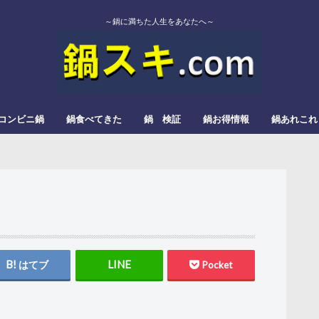
～鍋に満ちた人生をあなたへ～
コンビニ鍋
鍋食べてきた
鍋 検証
鍋お得情報
鍋あれこれ
エバラ
カゴメ
かねこみそ
モランボン
イチビキ
ミツカン
よしの味噌
スガキヤ
ダイショー
モランボン
日本食研
松屋栄食品本舗
三和
すき焼
みそ鍋
トマト鍋
もつ鍋
辛い鍋
ぎょうざ鍋
きのこ鍋
とろろ鍋
カレー鍋
レモン鍋
塩タンメン
甘酒鍋
豆乳鍋
はてブ
Pocket