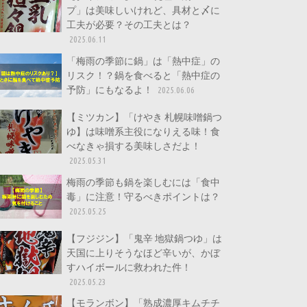
プ」は美味しいけれど、具材と〆に
工夫が必要？その工夫とは？
2025.06.11
「梅雨の季節に鍋」は「熱中症」の
リスク！？鍋を食べると「熱中症の
予防」にもなるよ！
2025.06.06
【ミツカン】「けやき 札幌味噌鍋つ
ゆ】は味噌系主役になりえる味！食
べなきゃ損する美味しさだよ！
2025.05.31
梅雨の季節も鍋を楽しむには「食中
毒」に注意！守るべきポイントは？
2025.05.25
【フジジン】「鬼辛 地獄鍋つゆ」は
天国に上りそうなほど辛いが、かぼ
すハイボールに救われた件！
2025.05.23
【モランボン】「熟成濃厚キムチチ