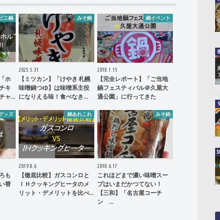
ビニ鍋
みそ鍋
鍋イベント
2025.5.31
2018.1.15
「ホ
【ミツカン】「けやき 札幌
【完全レポート】「ご当地
チキ
味噌鍋つゆ】は味噌系主役
鍋フェスティバル＠久屋大
チャ…
になりえる味！食べなき…
通公園」に行ってきた
グッズ
鍋あれこれ
みそ鍋
2019.8.6
2018.6.17
ろも
【徹底比較】ガスコンロと
これほどまで濃い味噌スー
い替
ＩＨクッキングヒータのメ
プはいまだかつてない！
リット・デメリットを比べ…
【三和】「名古屋コーチ
ン …