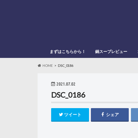
まずはこちらから！
鍋スープレビュー
このブログの管理人
このブログの登場人物
「鍋スキ.com」とは？
メーカー別
鍋種類別
HOME
DSC_0186
2021.07.02
DSC_0186
ツイート
シェア