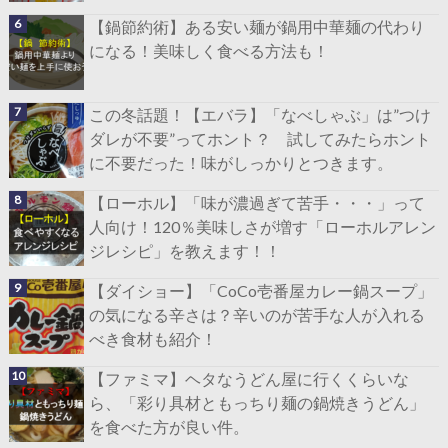
【鍋節約術】ある安い麺が鍋用中華麺の代わり
になる！美味しく食べる方法も！
この冬話題！【エバラ】「なべしゃぶ」は”つけ
ダレが不要”ってホント？ 試してみたらホント
に不要だった！味がしっかりとつきます。
【ローホル】「味が濃過ぎて苦手・・・」って
人向け！120％美味しさが増す「ローホルアレン
ジレシピ」を教えます！！
【ダイショー】「CoCo壱番屋カレー鍋スープ」
の気になる辛さは？辛いのが苦手な人が入れる
べき食材も紹介！
【ファミマ】ヘタなうどん屋に行くくらいな
ら、「彩り具材ともっちり麺の鍋焼きうどん」
を食べた方が良い件。