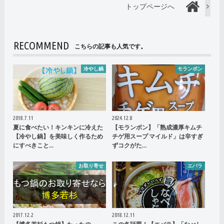
トップページへ
RECOMMEND
こちらの記事も人気です。
冷やし鍋
モランボン
2018.7.11
2024.12.8
夏に食べたい！キンキンに冷えた
【モランボン】「熟成濃厚キムチ
【冷やし鍋】を美味しく作るため
チゲ用スープ マイルド」は辛すぎ
にすべきこと…
ずコクがた…
お取り寄せ
エバラ
2017.12.2
2018.12.11