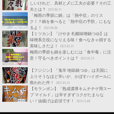
しいけれど、具材と〆に工夫が必要？その工
夫とは？
2025.06.11
「梅雨の季節に鍋」は「熱中症」のリス
ク！？鍋を食べると「熱中症の予防」にもな
るよ！
2025.06.06
【ミツカン】「けやき 札幌味噌鍋つゆ】は
味噌系主役になりえる味！食べなきゃ損する
美味しさだよ！
2025.05.31
梅雨の季節も鍋を楽しむには「食中毒」に注
意！守るべきポイントは？
2025.05.25
【フジジン】「鬼辛 地獄鍋つゆ」は天国に
上りそうなほど辛いが、かぼすハイボールに
救われた件！
2025.05.23
【モランボン】「熟成濃厚キムチチゲ用スー
プ マイルド」は辛すぎずコクがたまらな
い！油揚げは必須です！
2024.12.08