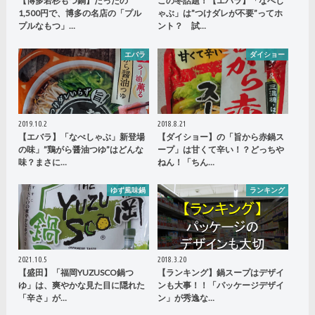
【博多若杉もつ鍋】たったの
この冬話題！【エバラ】「なべし
1,500円で、博多の名店の「プル
ゃぶ」は”つけダレが不要”ってホ
プルなもつ」…
ント？ 試…
エバラ
ダイショー
2019.10.2
2018.8.21
【エバラ】「なべしゃぶ」新登場
【ダイショー】の「旨から赤鍋ス
の味」”鶏がら醤油つゆ”はどんな
ープ」は甘くて辛い！？どっちや
味？まさに…
ねん！「ちん…
ゆず風味鍋
ランキング
2021.10.5
2018.3.20
【盛田】「福岡YUZUSCO鍋つ
【ランキング】鍋スープはデザイ
ゆ」は、爽やかな見た目に隠れた
ンも大事！！「パッケージデザイ
「辛さ」が…
ン」が秀逸な…