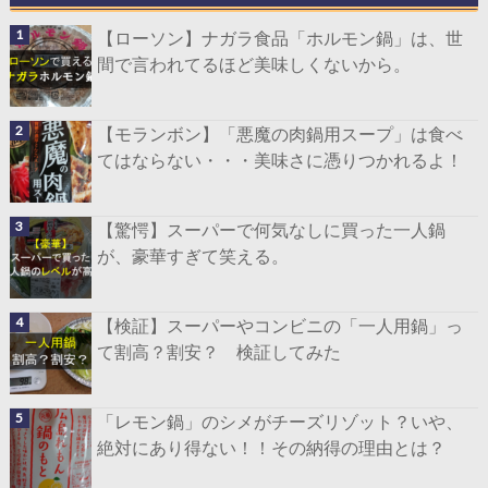
【ローソン】ナガラ食品「ホルモン鍋」は、世
間で言われてるほど美味しくないから。
【モランボン】「悪魔の肉鍋用スープ」は食べ
てはならない・・・美味さに憑りつかれるよ！
【驚愕】スーパーで何気なしに買った一人鍋
が、豪華すぎて笑える。
【検証】スーパーやコンビニの「一人用鍋」っ
て割高？割安？ 検証してみた
「レモン鍋」のシメがチーズリゾット？いや、
絶対にあり得ない！！その納得の理由とは？