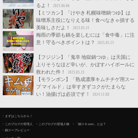
るよ！
2025.06.06
【ミツカン】「けやき 札幌味噌鍋つゆ】は
味噌系主役になりえる味！食べなきゃ損する
美味しさだよ！
2025.05.31
梅雨の季節も鍋を楽しむには「食中毒」に注
意！守るべきポイントは？
2025.05.25
【フジジン】「鬼辛 地獄鍋つゆ」は天国に
上りそうなほど辛いが、かぼすハイボールに
救われた件！
2025.05.23
【モランボン】「熟成濃厚キムチチゲ用スー
プ マイルド」は辛すぎずコクがたまらな
い！油揚げは必須です！
2024.12.08
まずはこちらから！
このブログの管理人
このブログの登場人物
「鍋スキ.com」とは？
鍋スープレビュー