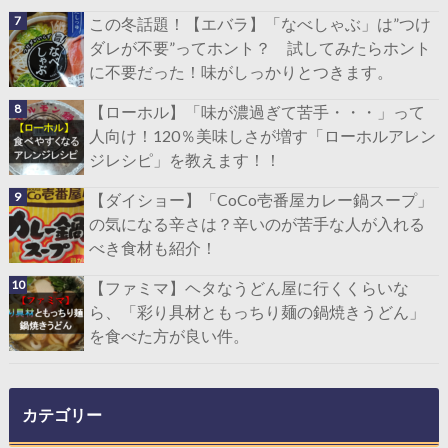
この冬話題！【エバラ】「なべしゃぶ」は”つけ
ダレが不要”ってホント？ 試してみたらホント
に不要だった！味がしっかりとつきます。
【ローホル】「味が濃過ぎて苦手・・・」って
人向け！120％美味しさが増す「ローホルアレン
ジレシピ」を教えます！！
【ダイショー】「CoCo壱番屋カレー鍋スープ」
の気になる辛さは？辛いのが苦手な人が入れる
べき食材も紹介！
【ファミマ】ヘタなうどん屋に行くくらいな
ら、「彩り具材ともっちり麺の鍋焼きうどん」
を食べた方が良い件。
カテゴリー