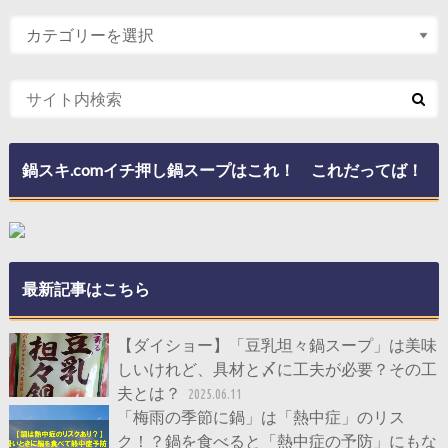
鍋スキ.comイチ押し鍋スープはこれ！ これだってば！
最新記事はこちら
【ダイショー】「豆乳坦々鍋スープ」は美味
しいけれど、具材と〆に工夫が必要？その工
夫とは？
2025.06.11
「梅雨の季節に鍋」は「熱中症」のリス
ク！？鍋を食べると「熱中症の予防」にもな