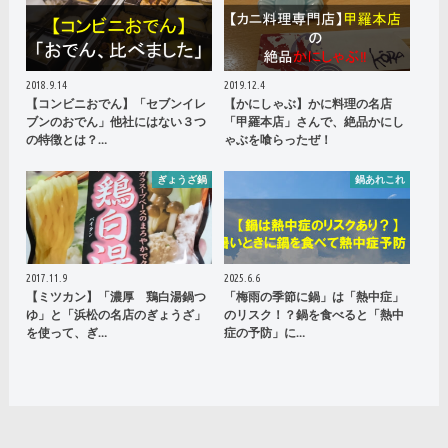
2018.9.14
2019.12.4
【コンビニおでん】「セブンイレ
【かにしゃぶ】かに料理の名店
ブンのおでん」他社にはない３つ
「甲羅本店」さんで、絶品かにし
の特徴とは？…
ゃぶを喰らったぜ！
ぎょうざ鍋
鍋あれこれ
2017.11.9
2025.6.6
【ミツカン】「濃厚 鶏白湯鍋つ
「梅雨の季節に鍋」は「熱中症」
ゆ」と「浜松の名店のぎょうざ」
のリスク！？鍋を食べると「熱中
を使って、ぎ…
症の予防」に…