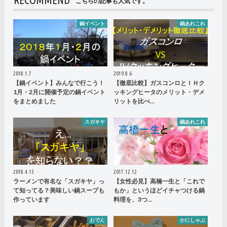
こちらの記事も人気です。
鍋イベント
鍋あれこれ
2018.1.7
2019.8.6
【鍋イベント】みんなで行こう！
【徹底比較】ガスコンロとＩＨク
1月・2月に開催予定の鍋イベント
ッキングヒータのメリット・デメ
をまとめました
リットを比べ…
スガキヤ
鍋あれこれ
2018.4.15
2017.12.12
ラーメンで有名な「スガキヤ」っ
【女性必見】高橋一生と「これで
て知ってる？美味しい鍋スープも
もか」というほどイチャつける鍋
作っています
料理を、3つ…
おでん
かにしゃぶ