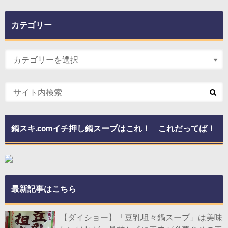
カテゴリー
鍋スキ.comイチ押し鍋スープはこれ！ これだってば！
最新記事はこちら
【ダイショー】「豆乳坦々鍋スープ」は美味