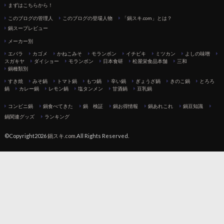
まずはこちらから！
このブログの管理人
このブログの登場人物
「鍋スキ.com」とは？
鍋スープレビュー
メーカー別
エバラ
カゴメ
かねこみそ
モランボン
イチビキ
ミツカン
よしの味噌
スガキヤ
ダイショー
モランボン
日本食研
松屋栄食品本舗
三和
鍋種類別
すき焼
みそ鍋
トマト鍋
もつ鍋
辛い鍋
ぎょうざ鍋
きのこ鍋
とろろ
鍋
カレー鍋
レモン鍋
塩タンメン
甘酒鍋
豆乳鍋
コンビニ鍋
鍋食べてきた
鍋 検証
鍋お得情報
鍋あれこれ
鍋豆知識
鍋関連グッズ
ランキング
©Copyright2026
鍋スキ.com
.All Rights Reserved.