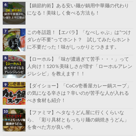
【鍋節約術】ある安い麺が鍋用中華麺の代わり
になる！美味しく食べる方法も！
この冬話題！【エバラ】「なべしゃぶ」は”つけ
ダレが不要”ってホント？ 試してみたらホント
に不要だった！味がしっかりとつきます。
【ローホル】「味が濃過ぎて苦手・・・」って
人向け！120％美味しさが増す「ローホルアレン
ジレシピ」を教えます！！
【ダイショー】「CoCo壱番屋カレー鍋スープ」
の気になる辛さは？辛いのが苦手な人が入れる
べき食材も紹介！
【ファミマ】ヘタなうどん屋に行くくらいな
ら、「彩り具材ともっちり麺の鍋焼きうどん」
を食べた方が良い件。