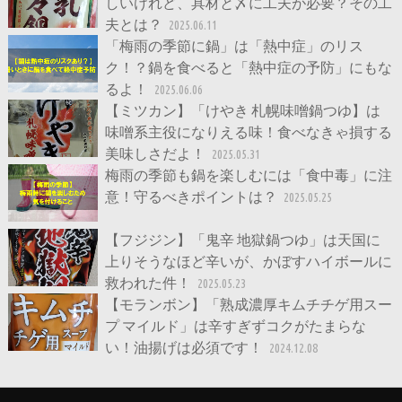
しいけれど、具材と〆に工夫が必要？その工
夫とは？
2025.06.11
「梅雨の季節に鍋」は「熱中症」のリス
ク！？鍋を食べると「熱中症の予防」にもな
るよ！
2025.06.06
【ミツカン】「けやき 札幌味噌鍋つゆ】は
味噌系主役になりえる味！食べなきゃ損する
美味しさだよ！
2025.05.31
梅雨の季節も鍋を楽しむには「食中毒」に注
意！守るべきポイントは？
2025.05.25
【フジジン】「鬼辛 地獄鍋つゆ」は天国に
上りそうなほど辛いが、かぼすハイボールに
救われた件！
2025.05.23
【モランボン】「熟成濃厚キムチチゲ用スー
プ マイルド」は辛すぎずコクがたまらな
い！油揚げは必須です！
2024.12.08