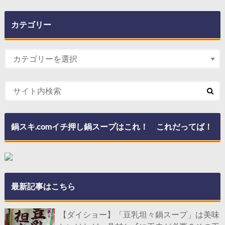
カテゴリー
鍋スキ.comイチ押し鍋スープはこれ！ これだってば！
最新記事はこちら
【ダイショー】「豆乳坦々鍋スープ」は美味