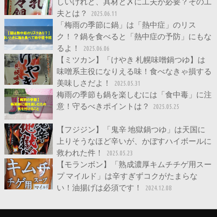
しいけれど、具材と〆に工夫が必要？その工
夫とは？
2025.06.11
「梅雨の季節に鍋」は「熱中症」のリス
ク！？鍋を食べると「熱中症の予防」にもな
るよ！
2025.06.06
【ミツカン】「けやき 札幌味噌鍋つゆ】は
味噌系主役になりえる味！食べなきゃ損する
美味しさだよ！
2025.05.31
梅雨の季節も鍋を楽しむには「食中毒」に注
意！守るべきポイントは？
2025.05.25
【フジジン】「鬼辛 地獄鍋つゆ」は天国に
上りそうなほど辛いが、かぼすハイボールに
救われた件！
2025.05.23
【モランボン】「熟成濃厚キムチチゲ用スー
プ マイルド」は辛すぎずコクがたまらな
い！油揚げは必須です！
2024.12.08