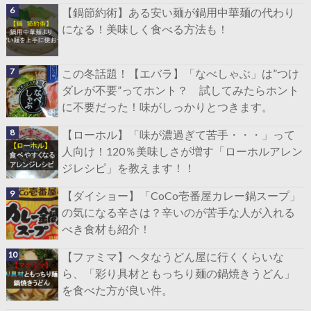
【鍋節約術】ある安い麺が鍋用中華麺の代わり
になる！美味しく食べる方法も！
この冬話題！【エバラ】「なべしゃぶ」は”つけ
ダレが不要”ってホント？ 試してみたらホント
に不要だった！味がしっかりとつきます。
【ローホル】「味が濃過ぎて苦手・・・」って
人向け！120％美味しさが増す「ローホルアレン
ジレシピ」を教えます！！
【ダイショー】「CoCo壱番屋カレー鍋スープ」
の気になる辛さは？辛いのが苦手な人が入れる
べき食材も紹介！
【ファミマ】ヘタなうどん屋に行くくらいな
ら、「彩り具材ともっちり麺の鍋焼きうどん」
を食べた方が良い件。