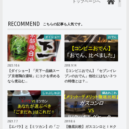
トップページへ
RECOMMEND
こちらの記事も人気です。
ダイショー
おでん
2023.10.6
2018.9.14
【ダイショー】「天下一品鍋スー
【コンビニおでん】「セブンイレ
プ 京都鶏白湯味」にコクを求める
ブンのおでん」他社にはない３つ
なら煮込む…
の特徴とは？…
しゃぶしゃぶ
鍋あれこれ
2021.7.7
2019.8.6
【エバラ】と【ミツカン】の「ご
【徹底比較】ガスコンロとＩＨク