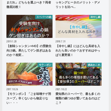
まだれ」どちらを選ぶべき？両者
ッキングヒータのメリット・デメ
徹底比較！
リットを比べ…
スーパーの鍋
冷やし鍋
2019.1.28
2018.7.31
【創味シャンタン×MD】の受験生
【冷やし鍋】にはどんな具材を入
向け鍋。果たしてゲン担ぎはある
れたら良いのか？おすすめはやっ
のか？相変…
ぱり夏野菜！
モランボン
鍋あれこれ
2017.10.26
2021.10.22
【モランボン】「ごま味噌チゲ用
愛知県のスーパーで、最も多くの
スープ」辛くないから物足りな
種類の鍋つゆが置いてあるのはど
い・・・
こ？