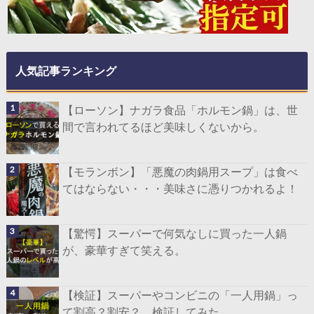
人気記事ランキング
【ローソン】ナガラ食品「ホルモン鍋」は、世
間で言われてるほど美味しくないから。
【モランボン】「悪魔の肉鍋用スープ」は食べ
てはならない・・・美味さに憑りつかれるよ！
【驚愕】スーパーで何気なしに買った一人鍋
が、豪華すぎて笑える。
【検証】スーパーやコンビニの「一人用鍋」っ
て割高？割安？ 検証してみた