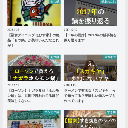
もつ鍋
鍋あれこれ
2023.1.25
2017.12.30
【福食ダイニング えびす家】の絶
【一年の総括】2017年の鍋事情を
品「もつ鍋」が美味いんだなこれ
振り返ります
が！
もつ鍋
スガキヤ
2017.12.3
2018.4.15
【ローソン】ナガラ食品「ホルモ
ラーメンで有名な「スガキヤ」っ
ン鍋」は、世間で言われてるほど
て知ってる？美味しい鍋スープも
美味しくない…
作っています
コンビニ鍋
すき焼