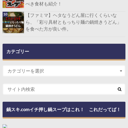
べき食材も紹介！
【ファミマ】ヘタなうどん屋に行くくらいな
ら、「彩り具材ともっちり麺の鍋焼きうどん」
を食べた方が良い件。
カテゴリー
鍋スキ.comイチ押し鍋スープはこれ！ これだってば！