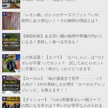
「レモン鍋」のシメがチーズリゾット？いや、
絶対にあり得ない！！その納得の理由とは？
【鍋節約術】ある安い麺が鍋用中華麺の代わり
になる！美味しく食べる方法も！
この冬話題！【エバラ】「なべしゃぶ」は”つけ
ダレが不要”ってホント？ 試してみたらホント
に不要だった！味がしっかりとつきます。
【ローホル】「味が濃過ぎて苦手・・・」って
人向け！120％美味しさが増す「ローホルアレン
ジレシピ」を教えます！！
【ダイショー】「CoCo壱番屋カレー鍋スープ」
の気になる辛さは？辛いのが苦手な人が入れる