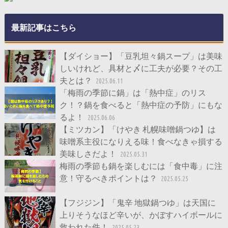
最新記事はこちら
【ダイショー】「豆乳坦々鍋スープ」は美味
しいけれど、具材と〆に工夫が必要？その工
夫とは？
2025.06.11
「梅雨の季節に鍋」は「熱中症」のリス
ク！？鍋を食べると「熱中症の予防」にもな
るよ！
2025.06.06
【ミツカン】「けやき 札幌味噌鍋つゆ】は
味噌系主役になりえる味！食べなきゃ損する
美味しさだよ！
2025.05.31
梅雨の季節も鍋を楽しむには「食中毒」に注
意！守るべきポイントは？
2025.05.25
【フジジン】「鬼辛 地獄鍋つゆ」は天国に
上りそうなほど辛いが、かぼすハイボールに
救われた件！
2025.05.23