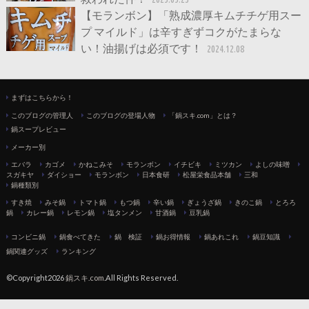
【モランボン】「熟成濃厚キムチチゲ用スー
プ マイルド」は辛すぎずコクがたまらな
い！油揚げは必須です！
2024.12.08
まずはこちらから！
このブログの管理人
このブログの登場人物
「鍋スキ.com」とは？
鍋スープレビュー
メーカー別
エバラ
カゴメ
かねこみそ
モランボン
イチビキ
ミツカン
よしの味噌
スガキヤ
ダイショー
モランボン
日本食研
松屋栄食品本舗
三和
鍋種類別
すき焼
みそ鍋
トマト鍋
もつ鍋
辛い鍋
ぎょうざ鍋
きのこ鍋
とろろ
鍋
カレー鍋
レモン鍋
塩タンメン
甘酒鍋
豆乳鍋
コンビニ鍋
鍋食べてきた
鍋 検証
鍋お得情報
鍋あれこれ
鍋豆知識
鍋関連グッズ
ランキング
©Copyright2026
鍋スキ.com
.All Rights Reserved.