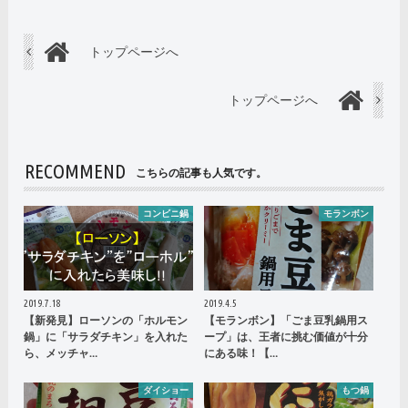
トップページへ
トップページへ
RECOMMEND
こちらの記事も人気です。
コンビニ鍋
モランボン
2019.7.18
2019.4.5
【新発見】ローソンの「ホルモン
【モランボン】「ごま豆乳鍋用ス
鍋」に「サラダチキン」を入れた
ープ」は、王者に挑む価値が十分
ら、メッチャ…
にある味！【…
ダイショー
もつ鍋