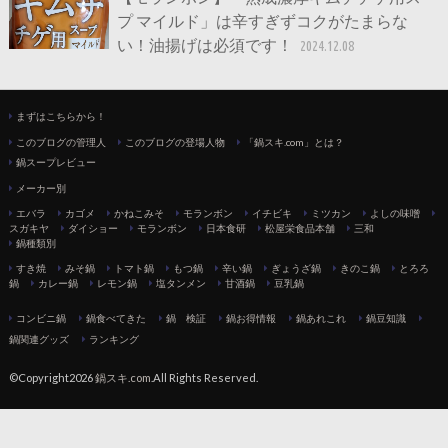
プ マイルド」は辛すぎずコクがたまらな
い！油揚げは必須です！
2024.12.08
まずはこちらから！
このブログの管理人
このブログの登場人物
「鍋スキ.com」とは？
鍋スープレビュー
メーカー別
エバラ
カゴメ
かねこみそ
モランボン
イチビキ
ミツカン
よしの味噌
スガキヤ
ダイショー
モランボン
日本食研
松屋栄食品本舗
三和
鍋種類別
すき焼
みそ鍋
トマト鍋
もつ鍋
辛い鍋
ぎょうざ鍋
きのこ鍋
とろろ
鍋
カレー鍋
レモン鍋
塩タンメン
甘酒鍋
豆乳鍋
コンビニ鍋
鍋食べてきた
鍋 検証
鍋お得情報
鍋あれこれ
鍋豆知識
鍋関連グッズ
ランキング
©Copyright2026
鍋スキ.com
.All Rights Reserved.