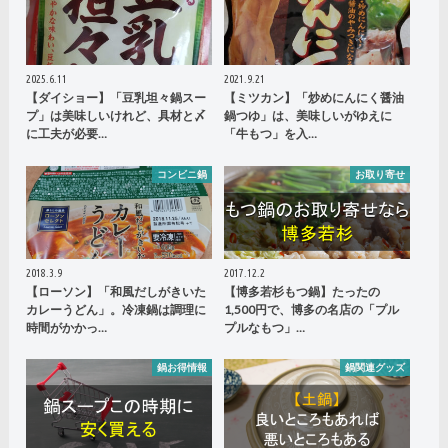
2025.6.11
2021.9.21
【ダイショー】「豆乳坦々鍋スー
【ミツカン】「炒めにんにく醤油
プ」は美味しいけれど、具材と〆
鍋つゆ」は、美味しいがゆえに
に工夫が必要…
「牛もつ」を入…
コンビニ鍋
お取り寄せ
2018.3.9
2017.12.2
【ローソン】「和風だしがきいた
【博多若杉もつ鍋】たったの
カレーうどん」。冷凍鍋は調理に
1,500円で、博多の名店の「プル
時間がかかっ…
プルなもつ」…
鍋お得情報
鍋関連グッズ