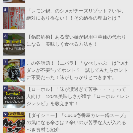
「レモン鍋」のシメがチーズリゾット？いや、
絶対にあり得ない！！その納得の理由とは？
【鍋節約術】ある安い麺が鍋用中華麺の代わり
になる！美味しく食べる方法も！
この冬話題！【エバラ】「なべしゃぶ」は”つけ
ダレが不要”ってホント？ 試してみたらホント
に不要だった！味がしっかりとつきます。
【ローホル】「味が濃過ぎて苦手・・・」って
人向け！120％美味しさが増す「ローホルアレン
ジレシピ」を教えます！！
【ダイショー】「CoCo壱番屋カレー鍋スープ」
の気になる辛さは？辛いのが苦手な人が入れる
べき食材も紹介！