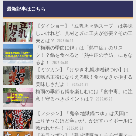
最新記事はこちら
【ダイショー】「豆乳坦々鍋スープ」は美味
しいけれど、具材と〆に工夫が必要？その工
夫とは？
2025.06.11
「梅雨の季節に鍋」は「熱中症」のリス
ク！？鍋を食べると「熱中症の予防」にもな
るよ！
2025.06.06
【ミツカン】「けやき 札幌味噌鍋つゆ】は
味噌系主役になりえる味！食べなきゃ損する
美味しさだよ！
2025.05.31
梅雨の季節も鍋を楽しむには「食中毒」に注
意！守るべきポイントは？
2025.05.25
【フジジン】「鬼辛 地獄鍋つゆ」は天国に
上りそうなほど辛いが、かぼすハイボールに
救われた件！
2025.05.23
【モランボン】「熟成濃厚キムチチゲ用スー