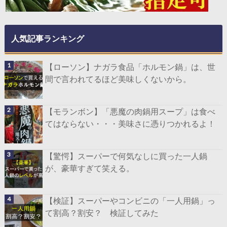
人気記事ランキング
【ローソン】ナガラ食品「ホルモン鍋」は、世
間で言われてるほど美味しくないから。
【モランボン】「悪魔の肉鍋用スープ」は食べ
てはならない・・・美味さに憑りつかれるよ！
【驚愕】スーパーで何気なしに買った一人鍋
が、豪華すぎて笑える。
【検証】スーパーやコンビニの「一人用鍋」っ
て割高？割安？ 検証してみた