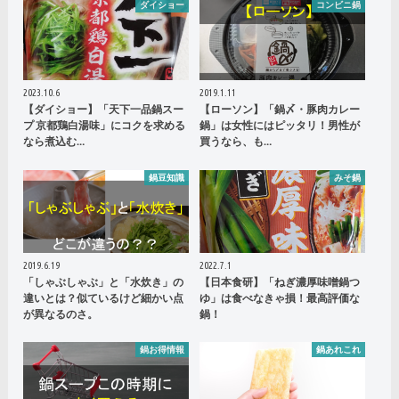
ダイショー
コンビニ鍋
2023.10.6
2019.1.11
【ダイショー】「天下一品鍋スー
【ローソン】「鍋〆・豚肉カレー
プ 京都鶏白湯味」にコクを求める
鍋」は女性にはピッタリ！男性が
なら煮込む…
買うなら、も…
鍋豆知識
みそ鍋
2019.6.19
2022.7.1
「しゃぶしゃぶ」と「水炊き」の
【日本食研】「ねぎ濃厚味噌鍋つ
違いとは？似ているけど細かい点
ゆ」は食べなきゃ損！最高評価な
が異なるのさ。
鍋！
鍋お得情報
鍋あれこれ