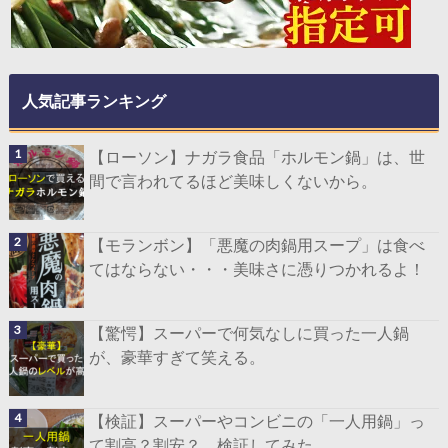
人気記事ランキング
【ローソン】ナガラ食品「ホルモン鍋」は、世
間で言われてるほど美味しくないから。
【モランボン】「悪魔の肉鍋用スープ」は食べ
てはならない・・・美味さに憑りつかれるよ！
【驚愕】スーパーで何気なしに買った一人鍋
が、豪華すぎて笑える。
【検証】スーパーやコンビニの「一人用鍋」っ
て割高？割安？ 検証してみた