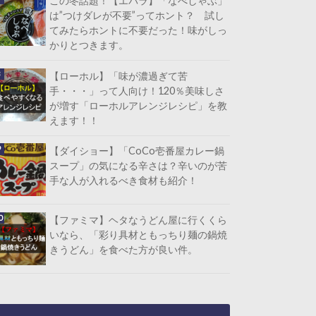
この冬話題！【エバラ】「なべしゃぶ」
は”つけダレが不要”ってホント？ 試し
てみたらホントに不要だった！味がしっ
かりとつきます。
【ローホル】「味が濃過ぎて苦
手・・・」って人向け！120％美味しさ
が増す「ローホルアレンジレシピ」を教
えます！！
【ダイショー】「CoCo壱番屋カレー鍋
スープ」の気になる辛さは？辛いのが苦
手な人が入れるべき食材も紹介！
【ファミマ】ヘタなうどん屋に行くくら
いなら、「彩り具材ともっちり麺の鍋焼
きうどん」を食べた方が良い件。