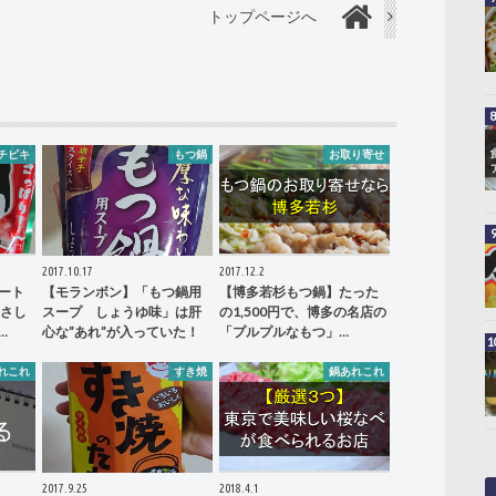
トップページへ
チビキ
もつ鍋
お取り寄せ
2017.10.17
2017.12.2
ート
【モランボン】「もつ鍋用
【博多若杉もつ鍋】たった
辛さし
スープ しょうゆ味」は肝
の1,500円で、博多の名店の
…
心な”あれ”が入っていた！
「プルプルなもつ」…
れこれ
すき焼
鍋あれこれ
2017.9.25
2018.4.1