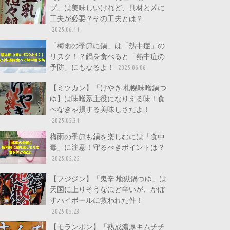
プ」は美味しいけれど、具材と〆に
工夫が必要？その工夫とは？
2025.06.11
「梅雨の季節に鍋」は「熱中症」の
リスク！？鍋を食べると「熱中症の
予防」にもなるよ！
2025.06.06
【ミツカン】「けやき 札幌味噌鍋つ
ゆ】は味噌系主役になりえる味！食
べなきゃ損する美味しさだよ！
2025.05.31
梅雨の季節も鍋を楽しむには「食中
毒」に注意！守るべきポイントは？
2025.05.25
【フジジン】「鬼辛 地獄鍋つゆ」は
天国に上りそうなほど辛いが、かぼ
すハイボールに救われた件！
2025.05.23
【モランボン】「熟成濃厚キムチチ