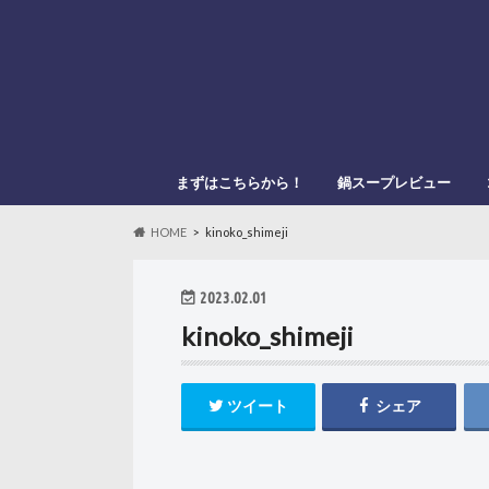
まずはこちらから！
鍋スープレビュー
このブログの管理人
このブログの登場人物
「鍋スキ.com」とは？
メーカー別
鍋種類別
HOME
kinoko_shimeji
2023.02.01
kinoko_shimeji
ツイート
シェア