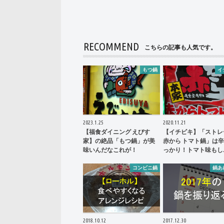
RECOMMEND
こちらの記事も人気です。
もつ鍋
イ
2023.1.25
2020.11.21
【福食ダイニング えびす
【イチビキ】「ストレ
家】の絶品「もつ鍋」が美
赤から トマト鍋」は
味いんだなこれが！
っかり！トマト味もし
コンビニ鍋
鍋あ
2018.10.12
2017.12.30