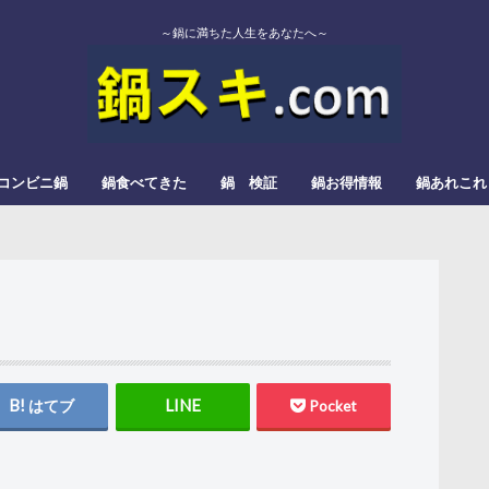
～鍋に満ちた人生をあなたへ～
コンビニ鍋
鍋食べてきた
鍋 検証
鍋お得情報
鍋あれこれ
エバラ
カゴメ
かねこみそ
モランボン
イチビキ
ミツカン
よしの味噌
スガキヤ
ダイショー
モランボン
日本食研
松屋栄食品本舗
三和
すき焼
みそ鍋
トマト鍋
もつ鍋
辛い鍋
ぎょうざ鍋
きのこ鍋
とろろ鍋
カレー鍋
レモン鍋
塩タンメン
甘酒鍋
豆乳鍋
はてブ
Pocket