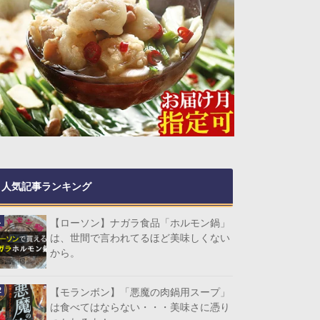
人気記事ランキング
【ローソン】ナガラ食品「ホルモン鍋」
は、世間で言われてるほど美味しくない
から。
【モランボン】「悪魔の肉鍋用スープ」
は食べてはならない・・・美味さに憑り