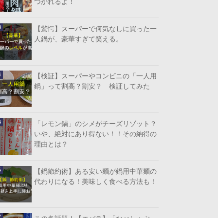
つかれるよ！
【驚愕】スーパーで何気なしに買った一
人鍋が、豪華すぎて笑える。
【検証】スーパーやコンビニの「一人用
鍋」って割高？割安？ 検証してみた
「レモン鍋」のシメがチーズリゾット？
いや、絶対にあり得ない！！その納得の
理由とは？
【鍋節約術】ある安い麺が鍋用中華麺の
代わりになる！美味しく食べる方法も！