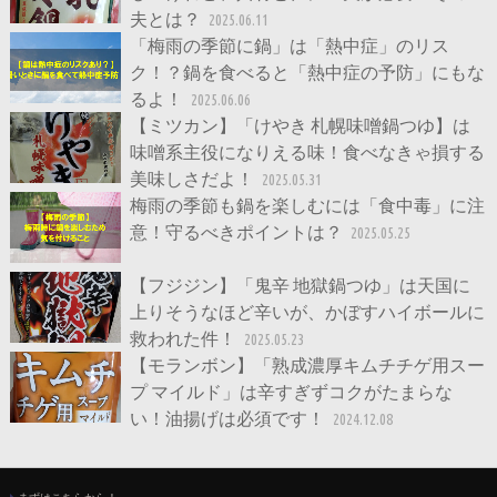
夫とは？
2025.06.11
「梅雨の季節に鍋」は「熱中症」のリス
ク！？鍋を食べると「熱中症の予防」にもな
るよ！
2025.06.06
【ミツカン】「けやき 札幌味噌鍋つゆ】は
味噌系主役になりえる味！食べなきゃ損する
美味しさだよ！
2025.05.31
梅雨の季節も鍋を楽しむには「食中毒」に注
意！守るべきポイントは？
2025.05.25
【フジジン】「鬼辛 地獄鍋つゆ」は天国に
上りそうなほど辛いが、かぼすハイボールに
救われた件！
2025.05.23
【モランボン】「熟成濃厚キムチチゲ用スー
プ マイルド」は辛すぎずコクがたまらな
い！油揚げは必須です！
2024.12.08