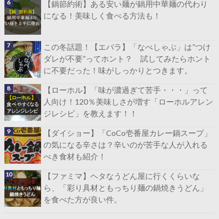
【鍋節約術】ある安い麺が鍋用中華麺の代わり
になる！美味しく食べる方法も！
この冬話題！【エバラ】「なべしゃぶ」は”つけ
ダレが不要”ってホント？ 試してみたらホント
に不要だった！味がしっかりとつきます。
【ローホル】「味が濃過ぎて苦手・・・」って
人向け！120％美味しさが増す「ローホルアレン
ジレシピ」を教えます！！
【ダイショー】「CoCo壱番屋カレー鍋スープ」
の気になる辛さは？辛いのが苦手な人が入れる
べき食材も紹介！
【ファミマ】ヘタなうどん屋に行くくらいな
ら、「彩り具材ともっちり麺の鍋焼きうどん」
を食べた方が良い件。