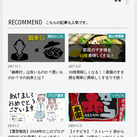
RECOMMEND
こちらの記事も人気です。
鍋あれこれ
鍋お得情報
2017.11.1
2017.9.27
「鍋奉行」は良いものか？悪いも
10倍美味しくなる！！家庭のすき
のか？その由来とは？
焼を簡単に美味しくするウラ技！
ブログ運営
イチビキ
2019.1.2
2020.11.21
【運営報告】2018年のこのブログ
【イチビキ】「ストレート 赤から
のPVなどを発表しちゃいます！
トマト鍋」は辛さしっかり！トマ