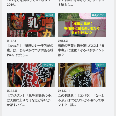
2019…
ト味もし…
かねさ
鍋あれこれ
2018.7.6
2025.5.25
【かねさ】「味噌カレー牛乳鍋の
梅雨の季節も鍋を楽しむには「食
素」は、まろやかでコクのある味
中毒」に注意！守るべきポイント
わい。ただし…
は？
フジジン
エバラ
2025.5.23
2018.12.11
【フジジン】「鬼辛 地獄鍋つゆ」
この冬話題！【エバラ】「なべし
は天国に上りそうなほど辛いが、
ゃぶ」は”つけダレが不要”ってホ
かぼすハイ…
ント？ 試…