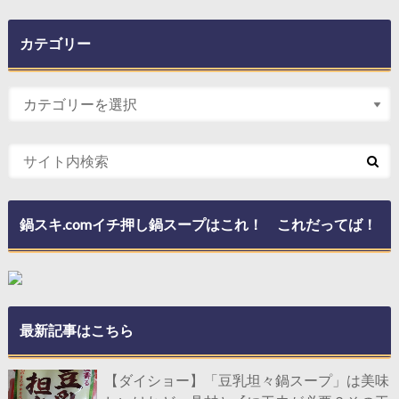
カテゴリー
鍋スキ.comイチ押し鍋スープはこれ！ これだってば！
最新記事はこちら
【ダイショー】「豆乳坦々鍋スープ」は美味