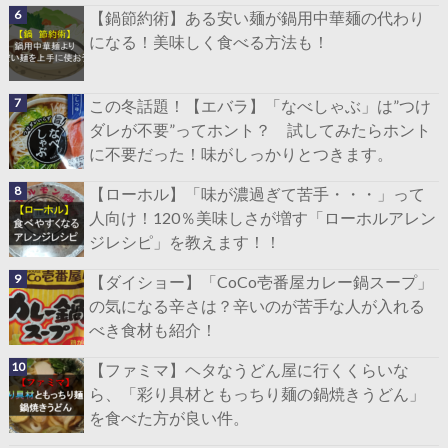
【鍋節約術】ある安い麺が鍋用中華麺の代わり
になる！美味しく食べる方法も！
この冬話題！【エバラ】「なべしゃぶ」は”つけ
ダレが不要”ってホント？ 試してみたらホント
に不要だった！味がしっかりとつきます。
【ローホル】「味が濃過ぎて苦手・・・」って
人向け！120％美味しさが増す「ローホルアレン
ジレシピ」を教えます！！
【ダイショー】「CoCo壱番屋カレー鍋スープ」
の気になる辛さは？辛いのが苦手な人が入れる
べき食材も紹介！
【ファミマ】ヘタなうどん屋に行くくらいな
ら、「彩り具材ともっちり麺の鍋焼きうどん」
を食べた方が良い件。