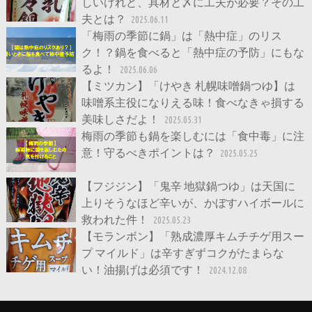
しいけれど、具材と〆に工夫が必要？その工
夫とは？
2025.06.11
「梅雨の季節に鍋」は「熱中症」のリス
ク！？鍋を食べると「熱中症の予防」にもな
るよ！
2025.06.06
【ミツカン】「けやき 札幌味噌鍋つゆ】は
味噌系主役になりえる味！食べなきゃ損する
美味しさだよ！
2025.05.31
梅雨の季節も鍋を楽しむには「食中毒」に注
意！守るべきポイントは？
2025.05.25
【フジジン】「鬼辛 地獄鍋つゆ」は天国に
上りそうなほど辛いが、かぼすハイボールに
救われた件！
2025.05.23
【モランボン】「熟成濃厚キムチチゲ用スー
プ マイルド」は辛すぎずコクがたまらな
い！油揚げは必須です！
2024.12.08