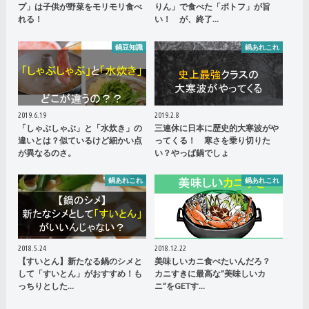
プ」は子供が野菜をモリモリ食べ
りん」で食べた「ポトフ」が旨
れる！
い！ が、終了…
鍋豆知識
鍋あれこれ
2019.6.19
2019.2.8
「しゃぶしゃぶ」と「水炊き」の
三連休に日本に歴史的大寒波がや
違いとは？似ているけど細かい点
ってくる！ 寒さを乗り切りた
が異なるのさ。
い？やっぱ鍋でしょ
鍋あれこれ
鍋あれこれ
2018.5.24
2018.12.22
【すいとん】新たなる鍋のシメと
美味しいカニ食べたいんだろ？
して「すいとん」がおすすめ！も
カニすきに最高な”美味しいカ
っちりとした…
ニ”をGETす…