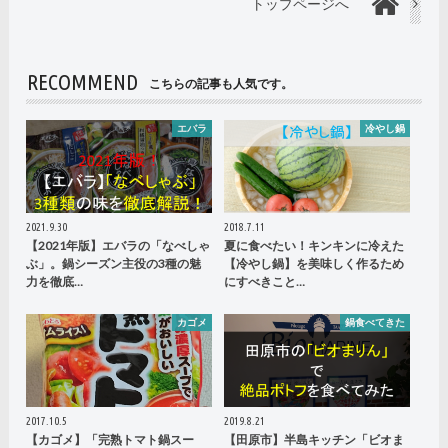
トップページへ
RECOMMEND
こちらの記事も人気です。
エバラ
冷やし鍋
2021.9.30
2018.7.11
【2021年版】エバラの「なべしゃ
夏に食べたい！キンキンに冷えた
ぶ」。鍋シーズン主役の3種の魅
【冷やし鍋】を美味しく作るため
力を徹底…
にすべきこと…
カゴメ
鍋食べてきた
2017.10.5
2019.8.21
【カゴメ】「完熟トマト鍋スー
【田原市】半島キッチン「ビオま