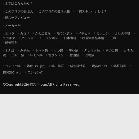
まずはこちらから！
このブログの管理人
このブログの登場人物
「鍋スキ.com」とは？
鍋スープレビュー
メーカー別
エバラ
カゴメ
かねこみそ
モランボン
イチビキ
ミツカン
よしの味噌
スガキヤ
ダイショー
モランボン
日本食研
松屋栄食品本舗
三和
鍋種類別
すき焼
みそ鍋
トマト鍋
もつ鍋
辛い鍋
ぎょうざ鍋
きのこ鍋
とろろ
鍋
カレー鍋
レモン鍋
塩タンメン
甘酒鍋
豆乳鍋
コンビニ鍋
鍋食べてきた
鍋 検証
鍋お得情報
鍋あれこれ
鍋豆知識
鍋関連グッズ
ランキング
©Copyright2026
鍋スキ.com
.All Rights Reserved.