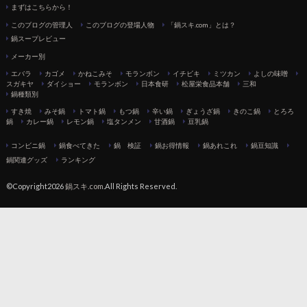
まずはこちらから！
このブログの管理人
このブログの登場人物
「鍋スキ.com」とは？
鍋スープレビュー
メーカー別
エバラ
カゴメ
かねこみそ
モランボン
イチビキ
ミツカン
よしの味噌
スガキヤ
ダイショー
モランボン
日本食研
松屋栄食品本舗
三和
鍋種類別
すき焼
みそ鍋
トマト鍋
もつ鍋
辛い鍋
ぎょうざ鍋
きのこ鍋
とろろ
鍋
カレー鍋
レモン鍋
塩タンメン
甘酒鍋
豆乳鍋
コンビニ鍋
鍋食べてきた
鍋 検証
鍋お得情報
鍋あれこれ
鍋豆知識
鍋関連グッズ
ランキング
©Copyright2026
鍋スキ.com
.All Rights Reserved.