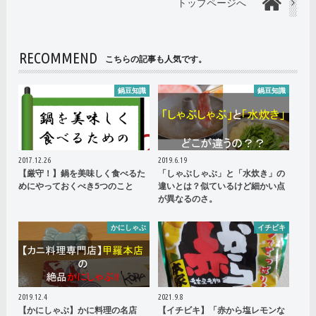
トップページへ
RECOMMEND
こちらの記事も人気です。
鍋豆知識
鍋豆知識
2017.12.26
2019.6.19
【厳守！】鍋を美味しく食べるた
「しゃぶしゃぶ」と「水炊き」の
めにやっておくべき5つのこと
違いとは？似ているけど細かい点
が異なるのさ。
かにしゃぶ
イチビキ
2019.12.4
2021.9.8
【かにしゃぶ】かに料理の名店
【イチビキ】「赤から塩レモンな