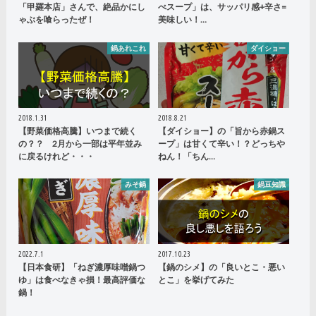
「甲羅本店」さんで、絶品かにし
べスープ」は、サッパリ感+辛さ=
ゃぶを喰らったぜ！
美味しい！…
鍋あれこれ
ダイショー
2018.1.31
2018.8.21
【野菜価格高騰】いつまで続く
【ダイショー】の「旨から赤鍋ス
の？？ 2月から一部は平年並み
ープ」は甘くて辛い！？どっちや
に戻るけれど・・・
ねん！「ちん…
みそ鍋
鍋豆知識
2022.7.1
2017.10.23
【日本食研】「ねぎ濃厚味噌鍋つ
【鍋のシメ】の「良いとこ・悪い
ゆ」は食べなきゃ損！最高評価な
とこ」を挙げてみた
鍋！