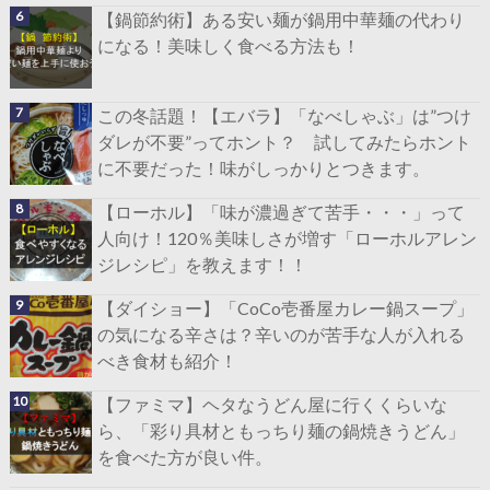
【鍋節約術】ある安い麺が鍋用中華麺の代わり
になる！美味しく食べる方法も！
この冬話題！【エバラ】「なべしゃぶ」は”つけ
ダレが不要”ってホント？ 試してみたらホント
に不要だった！味がしっかりとつきます。
【ローホル】「味が濃過ぎて苦手・・・」って
人向け！120％美味しさが増す「ローホルアレン
ジレシピ」を教えます！！
【ダイショー】「CoCo壱番屋カレー鍋スープ」
の気になる辛さは？辛いのが苦手な人が入れる
べき食材も紹介！
【ファミマ】ヘタなうどん屋に行くくらいな
ら、「彩り具材ともっちり麺の鍋焼きうどん」
を食べた方が良い件。