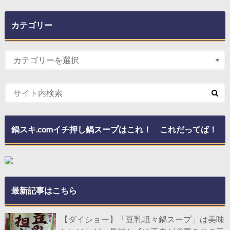
カテゴリー
鍋スキ.comイチ押し鍋スープはこれ！ これだってば！
最新記事はこちら
【ダイショー】「豆乳坦々鍋スープ」は美味