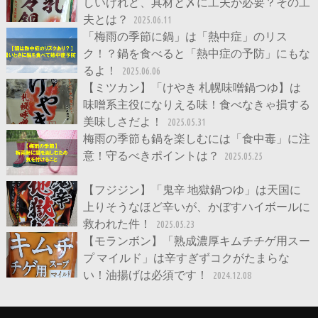
しいけれど、具材と〆に工夫が必要？その工
夫とは？
2025.06.11
「梅雨の季節に鍋」は「熱中症」のリス
ク！？鍋を食べると「熱中症の予防」にもな
るよ！
2025.06.06
【ミツカン】「けやき 札幌味噌鍋つゆ】は
味噌系主役になりえる味！食べなきゃ損する
美味しさだよ！
2025.05.31
梅雨の季節も鍋を楽しむには「食中毒」に注
意！守るべきポイントは？
2025.05.25
【フジジン】「鬼辛 地獄鍋つゆ」は天国に
上りそうなほど辛いが、かぼすハイボールに
救われた件！
2025.05.23
【モランボン】「熟成濃厚キムチチゲ用スー
プ マイルド」は辛すぎずコクがたまらな
い！油揚げは必須です！
2024.12.08