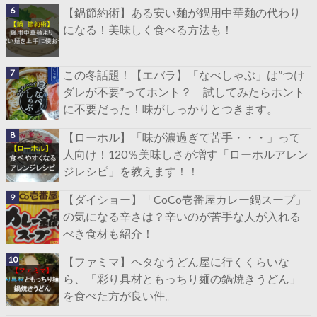
【鍋節約術】ある安い麺が鍋用中華麺の代わり
になる！美味しく食べる方法も！
この冬話題！【エバラ】「なべしゃぶ」は”つけ
ダレが不要”ってホント？ 試してみたらホント
に不要だった！味がしっかりとつきます。
【ローホル】「味が濃過ぎて苦手・・・」って
人向け！120％美味しさが増す「ローホルアレン
ジレシピ」を教えます！！
【ダイショー】「CoCo壱番屋カレー鍋スープ」
の気になる辛さは？辛いのが苦手な人が入れる
べき食材も紹介！
【ファミマ】ヘタなうどん屋に行くくらいな
ら、「彩り具材ともっちり麺の鍋焼きうどん」
を食べた方が良い件。