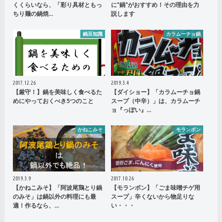
くくらいなら、「彩り具材ともっ
に”鍋”がおすすめ！その理由を力
ちり麺の鍋焼…
説します
鍋豆知識
カラムーチョ鍋
2017.12.26
2019.3.4
【厳守！】鍋を美味しく食べるた
【ダイショー】「カラムーチョ鍋
めにやっておくべき5つのこと
スープ（中辛）」は、カラムーチ
ョ『っぽい』…
かねこみそ
モランボン
2019.3.9
2017.10.26
【かねこみそ】「阿波尾鶏とり鍋
【モランボン】「ごま味噌チゲ用
のみそ」は鍋以外の料理にも最
スープ」辛くないから物足りな
適！作るなら、…
い・・・