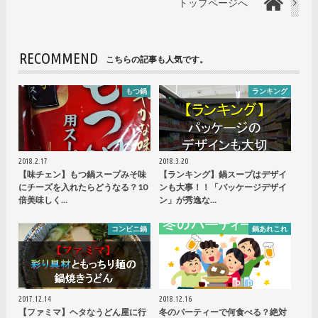
トップページへ
RECOMMEND
こちらの記事も人気です。
もつ鍋
ランキング
2018.2.17
2018.3.20
【味チェン】もつ鍋スープみそ味
【ランキング】鍋スープはデザイ
にチーズを入れたらどうなる？10
ンも大事！！「パッケージデザイ
倍美味しく…
ン」が秀逸な…
コンビニ鍋
鍋あれこれ
2017.12.14
2018.12.16
【ファミマ】ヘタなうどん屋に行
冬のパーティーで何食べる？絶対