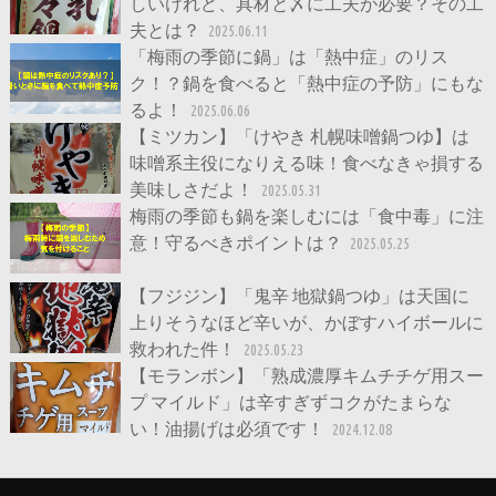
しいけれど、具材と〆に工夫が必要？その工
夫とは？
2025.06.11
「梅雨の季節に鍋」は「熱中症」のリス
ク！？鍋を食べると「熱中症の予防」にもな
るよ！
2025.06.06
【ミツカン】「けやき 札幌味噌鍋つゆ】は
味噌系主役になりえる味！食べなきゃ損する
美味しさだよ！
2025.05.31
梅雨の季節も鍋を楽しむには「食中毒」に注
意！守るべきポイントは？
2025.05.25
【フジジン】「鬼辛 地獄鍋つゆ」は天国に
上りそうなほど辛いが、かぼすハイボールに
救われた件！
2025.05.23
【モランボン】「熟成濃厚キムチチゲ用スー
プ マイルド」は辛すぎずコクがたまらな
い！油揚げは必須です！
2024.12.08