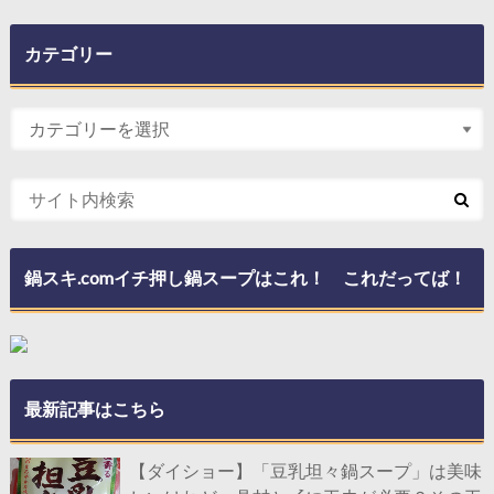
カテゴリー
鍋スキ.comイチ押し鍋スープはこれ！ これだってば！
最新記事はこちら
【ダイショー】「豆乳坦々鍋スープ」は美味