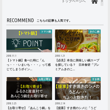
トップページへ
RECOMMEND
こちらの記事も人気です。
トマト鍋
きのこ鍋
2018.11.1
2018.1.21
【トマト鍋】食べた時に「ん
【必見】本当に美味しい鍋スープ
っ・・・いまいち・・・」って感
を探している？ 日本食研「プレ
じてしまうポイン…
ミアムきのこ…
お取り寄せ
すき焼
2018.3.25
2018.2.14
【お取り寄せ】「あんこう鍋」を
【提案】すき焼のシメに「うど