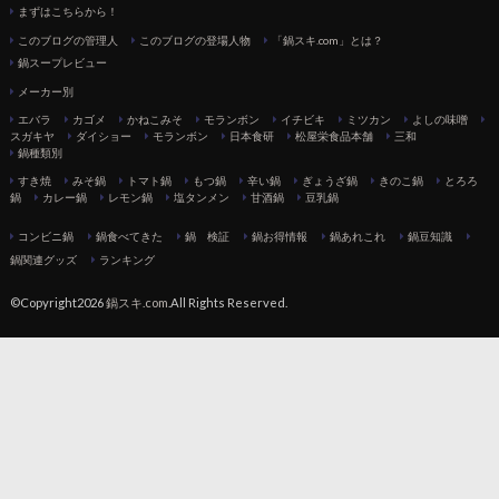
まずはこちらから！
このブログの管理人
このブログの登場人物
「鍋スキ.com」とは？
鍋スープレビュー
メーカー別
エバラ
カゴメ
かねこみそ
モランボン
イチビキ
ミツカン
よしの味噌
スガキヤ
ダイショー
モランボン
日本食研
松屋栄食品本舗
三和
鍋種類別
すき焼
みそ鍋
トマト鍋
もつ鍋
辛い鍋
ぎょうざ鍋
きのこ鍋
とろろ
鍋
カレー鍋
レモン鍋
塩タンメン
甘酒鍋
豆乳鍋
コンビニ鍋
鍋食べてきた
鍋 検証
鍋お得情報
鍋あれこれ
鍋豆知識
鍋関連グッズ
ランキング
©Copyright2026
鍋スキ.com
.All Rights Reserved.