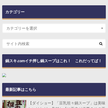
カテゴリー
鍋スキ.comイチ押し鍋スープはこれ！ これだってば！
最新記事はこちら
【ダイショー】「豆乳坦々鍋スープ」は美味