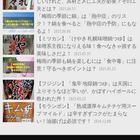
しいけれど、具材と〆に工夫が必要？その工
夫とは？
2025.06.11
「梅雨の季節に鍋」は「熱中症」のリス
ク！？鍋を食べると「熱中症の予防」にもな
るよ！
2025.06.06
【ミツカン】「けやき 札幌味噌鍋つゆ】は
味噌系主役になりえる味！食べなきゃ損する
美味しさだよ！
2025.05.31
梅雨の季節も鍋を楽しむには「食中毒」に注
意！守るべきポイントは？
2025.05.25
【フジジン】「鬼辛 地獄鍋つゆ」は天国に
上りそうなほど辛いが、かぼすハイボールに
救われた件！
2025.05.23
【モランボン】「熟成濃厚キムチチゲ用スー
プ マイルド」は辛すぎずコクがたまらな
い！油揚げは必須です！
2024.12.08