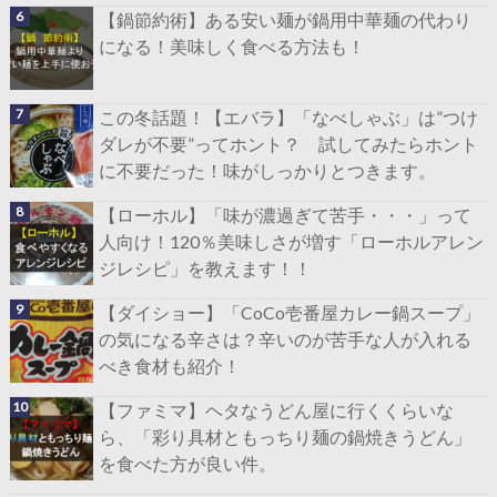
【鍋節約術】ある安い麺が鍋用中華麺の代わり
になる！美味しく食べる方法も！
この冬話題！【エバラ】「なべしゃぶ」は”つけ
ダレが不要”ってホント？ 試してみたらホント
に不要だった！味がしっかりとつきます。
【ローホル】「味が濃過ぎて苦手・・・」って
人向け！120％美味しさが増す「ローホルアレン
ジレシピ」を教えます！！
【ダイショー】「CoCo壱番屋カレー鍋スープ」
の気になる辛さは？辛いのが苦手な人が入れる
べき食材も紹介！
【ファミマ】ヘタなうどん屋に行くくらいな
ら、「彩り具材ともっちり麺の鍋焼きうどん」
を食べた方が良い件。