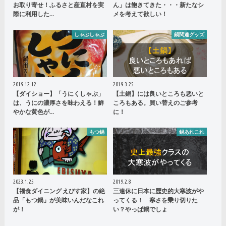
お取り寄せ！ふるさと産直村を実
ん」は飽きてきた・・・新たなシ
際に利用した…
メを考えて欲しい！
しゃぶしゃぶ
鍋関連グッズ
2019.12.12
2019.3.25
【ダイショー】「うにくしゃぶ」
【土鍋】には良いところも悪いと
は、うにの濃厚さを味わえる！鮮
ころもある。買い替えのご参考
やかな黄色が…
に！
もつ鍋
鍋あれこれ
2023.1.25
2019.2.8
【福食ダイニング えびす家】の絶
三連休に日本に歴史的大寒波がや
品「もつ鍋」が美味いんだなこれ
ってくる！ 寒さを乗り切りた
が！
い？やっぱ鍋でしょ