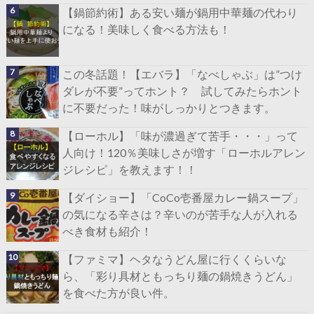
【鍋節約術】ある安い麺が鍋用中華麺の代わり
になる！美味しく食べる方法も！
この冬話題！【エバラ】「なべしゃぶ」は”つけ
ダレが不要”ってホント？ 試してみたらホント
に不要だった！味がしっかりとつきます。
【ローホル】「味が濃過ぎて苦手・・・」って
人向け！120％美味しさが増す「ローホルアレン
ジレシピ」を教えます！！
【ダイショー】「CoCo壱番屋カレー鍋スープ」
の気になる辛さは？辛いのが苦手な人が入れる
べき食材も紹介！
【ファミマ】ヘタなうどん屋に行くくらいな
ら、「彩り具材ともっちり麺の鍋焼きうどん」
を食べた方が良い件。