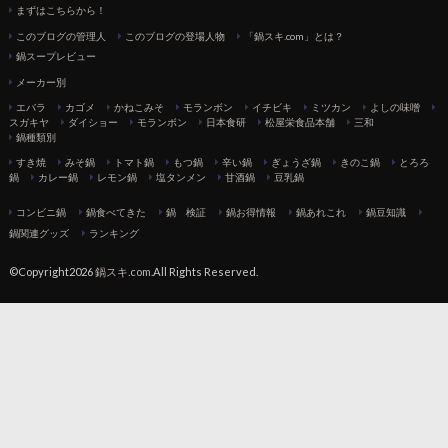
まずはこちらから！
このブログの管理人
このブログの登場人物
「鍋スキ.com」とは？
鍋スープレビュー
メーカー別
エバラ
カゴメ
かねこみそ
モランボン
イチビキ
ミツカン
よしの味噌
スガキヤ
ダイショー
モランボン
日本食研
松屋栄食品本舗
三和
鍋種類別
すき焼
みそ鍋
トマト鍋
もつ鍋
辛い鍋
ぎょうざ鍋
きのこ鍋
とろろ
鍋
カレー鍋
レモン鍋
塩タンメン
甘酒鍋
豆乳鍋
コンビニ鍋
鍋食べてきた
鍋 検証
鍋お得情報
鍋あれこれ
鍋豆知識
鍋関連グッズ
ランキング
©Copyright2026
鍋スキ.com
.All Rights Reserved.