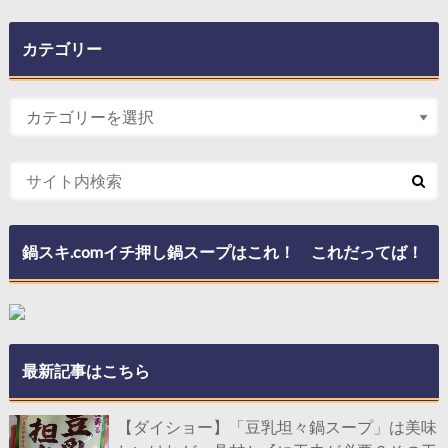
カテゴリー
鍋スキ.comイチ押し鍋スープはこれ！ これだってば！
最新記事はこちら
【ダイショー】「豆乳坦々鍋スープ」は美味