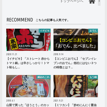
トップページへ
RECOMMEND
こちらの記事も人気です。
イチビキ
おでん
2020.11.21
2018.9.14
【イチビキ】「ストレート 赤から
【コンビニおでん】「セブンイレ
トマト鍋」は辛さしっかり！トマ
ブンのおでん」他社にはない３つ
ト味もし…
の特徴とは？…
鍋あれこれ
もつ鍋
2018.6.1
2021.9.21
山梨で買った「ほうとう」のカッ
【ミツカン】「炒めにんにく醤油