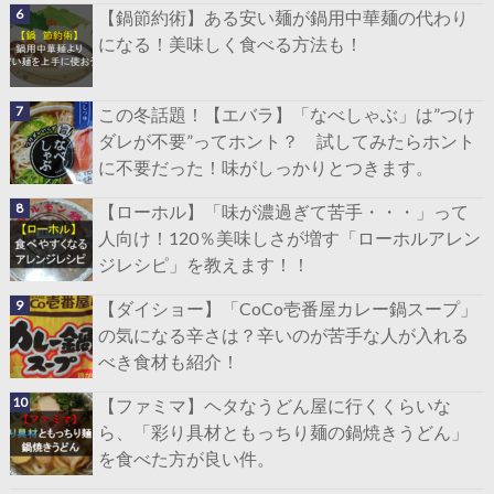
【鍋節約術】ある安い麺が鍋用中華麺の代わり
になる！美味しく食べる方法も！
この冬話題！【エバラ】「なべしゃぶ」は”つけ
ダレが不要”ってホント？ 試してみたらホント
に不要だった！味がしっかりとつきます。
【ローホル】「味が濃過ぎて苦手・・・」って
人向け！120％美味しさが増す「ローホルアレン
ジレシピ」を教えます！！
【ダイショー】「CoCo壱番屋カレー鍋スープ」
の気になる辛さは？辛いのが苦手な人が入れる
べき食材も紹介！
【ファミマ】ヘタなうどん屋に行くくらいな
ら、「彩り具材ともっちり麺の鍋焼きうどん」
を食べた方が良い件。