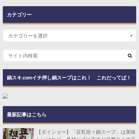
カテゴリー
鍋スキ.comイチ押し鍋スープはこれ！ これだってば！
最新記事はこちら
【ダイショー】「豆乳坦々鍋スープ」は美味