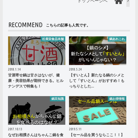
トップページへ
RECOMMEND
こちらの記事も人気です。
松屋栄食品本舗
鍋あれこれ
2018.1.14
2018.5.24
甘酒寄せ鍋は甘さはないが、健
【すいとん】新たなる鍋のシメと
康・美容効果が期待できる。ヒル
して「すいとん」がおすすめ！も
ナンデスで特集も！
っちりとした…
鍋豆知識
鍋お得情報
2017.10.13
2019.5.11
なぜお相撲さんはちゃんこ鍋を食
【セール品を買うならここ！！】