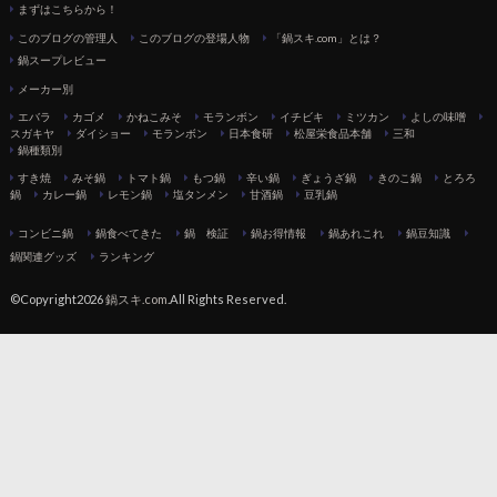
まずはこちらから！
このブログの管理人
このブログの登場人物
「鍋スキ.com」とは？
鍋スープレビュー
メーカー別
エバラ
カゴメ
かねこみそ
モランボン
イチビキ
ミツカン
よしの味噌
スガキヤ
ダイショー
モランボン
日本食研
松屋栄食品本舗
三和
鍋種類別
すき焼
みそ鍋
トマト鍋
もつ鍋
辛い鍋
ぎょうざ鍋
きのこ鍋
とろろ
鍋
カレー鍋
レモン鍋
塩タンメン
甘酒鍋
豆乳鍋
コンビニ鍋
鍋食べてきた
鍋 検証
鍋お得情報
鍋あれこれ
鍋豆知識
鍋関連グッズ
ランキング
©Copyright2026
鍋スキ.com
.All Rights Reserved.