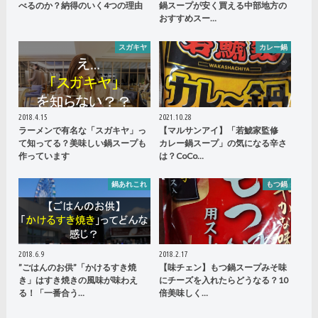
べるのか？納得のいく4つの理由
鍋スープが安く買える中部地方の
おすすめスー…
スガキヤ
カレー鍋
2018.4.15
2021.10.28
ラーメンで有名な「スガキヤ」っ
【マルサンアイ】「若鯱家監修
て知ってる？美味しい鍋スープも
カレー鍋スープ」の気になる辛さ
作っています
は？CoCo…
鍋あれこれ
もつ鍋
2018.6.9
2018.2.17
”ごはんのお供”「かけるすき焼
【味チェン】もつ鍋スープみそ味
き」はすき焼きの風味が味わえ
にチーズを入れたらどうなる？10
る！「一番合う…
倍美味しく…