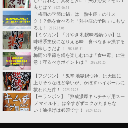
しいけれど、具材と〆に工夫が必要？その工
夫とは？
2025.06.11
「梅雨の季節に鍋」は「熱中症」のリス
ク！？鍋を食べると「熱中症の予防」にもな
るよ！
2025.06.06
【ミツカン】「けやき 札幌味噌鍋つゆ】は
味噌系主役になりえる味！食べなきゃ損する
美味しさだよ！
2025.05.31
梅雨の季節も鍋を楽しむには「食中毒」に注
意！守るべきポイントは？
2025.05.25
【フジジン】「鬼辛 地獄鍋つゆ」は天国に
上りそうなほど辛いが、かぼすハイボールに
救われた件！
2025.05.23
【モランボン】「熟成濃厚キムチチゲ用スー
プ マイルド」は辛すぎずコクがたまらな
い！油揚げは必須です！
2024.12.08