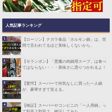
人気記事ランキング
【ローソン】ナガラ食品「ホルモン鍋」は、世
間で言われてるほど美味しくないから。
【モランボン】「悪魔の肉鍋用スープ」は食べ
てはならない・・・美味さに憑りつかれるよ！
【驚愕】スーパーで何気なしに買った一人鍋
が、豪華すぎて笑える。
【検証】スーパーやコンビニの「一人用鍋」っ
て割高？割安？ 検証してみた