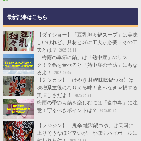
最新記事はこちら
【ダイショー】「豆乳坦々鍋スープ」は美味
しいけれど、具材と〆に工夫が必要？その工
夫とは？
2025.06.11
「梅雨の季節に鍋」は「熱中症」のリス
ク！？鍋を食べると「熱中症の予防」にもな
るよ！
2025.06.06
【ミツカン】「けやき 札幌味噌鍋つゆ】は
味噌系主役になりえる味！食べなきゃ損する
美味しさだよ！
2025.05.31
梅雨の季節も鍋を楽しむには「食中毒」に注
意！守るべきポイントは？
2025.05.25
【フジジン】「鬼辛 地獄鍋つゆ」は天国に
上りそうなほど辛いが、かぼすハイボールに
救われた件！
2025.05.23