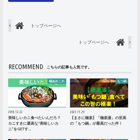
トップページへ
トップページへ
RECOMMEND
こちらの記事も人気です。
鍋あれこれ
もつ鍋
2018.12.22
2023.11.29
美味しいカニ食べたいんだろ？
【まさに極楽】「極楽湯」の至高
カニすきに最高な”美味しいカ
の「もつ鍋」が最高だった件！
ニ”をGETす…