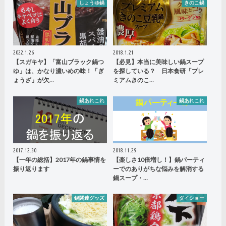
しょうゆ鍋
きのこ鍋
2022.1.26
2018.1.21
【スガキヤ】「富山ブラック鍋つ
【必見】本当に美味しい鍋スープ
ゆ」は、かなり濃いめの味！「ぎ
を探している？ 日本食研「プレ
ょうざ」が欠…
ミアムきのこ…
鍋あれこれ
鍋あれこれ
2017.12.30
2018.11.29
【一年の総括】2017年の鍋事情を
【楽しさ10倍増し！】鍋パーティ
振り返ります
ーでのありがちな悩みを解消する
鍋スープ・…
鍋関連グッズ
ダイショー