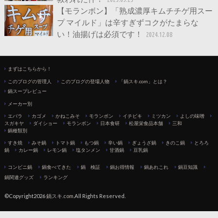
【モランボン】「熟成濃厚キムチチゲ用スー
プ マイルド」は辛すぎずコクがたまらな
い！油揚げは必須です！
2024.12.08
まずはこちらから！
このブログの管理人
このブログの登場人物
「鍋スキ.com」とは？
鍋スープレビュー
メーカー別
エバラ
カゴメ
かねこみそ
モランボン
イチビキ
ミツカン
よしの味噌
スガキヤ
ダイショー
モランボン
日本食研
松屋栄食品本舗
三和
鍋種類別
すき焼
みそ鍋
トマト鍋
もつ鍋
辛い鍋
ぎょうざ鍋
きのこ鍋
とろろ
鍋
カレー鍋
レモン鍋
塩タンメン
甘酒鍋
豆乳鍋
コンビニ鍋
鍋食べてきた
鍋 検証
鍋お得情報
鍋あれこれ
鍋豆知識
鍋関連グッズ
ランキング
©Copyright2026
鍋スキ.com
.All Rights Reserved.