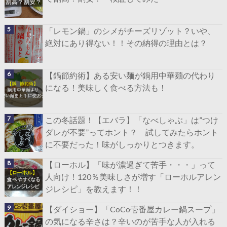
「レモン鍋」のシメがチーズリゾット？いや、
絶対にあり得ない！！その納得の理由とは？
【鍋節約術】ある安い麺が鍋用中華麺の代わり
になる！美味しく食べる方法も！
この冬話題！【エバラ】「なべしゃぶ」は”つけ
ダレが不要”ってホント？ 試してみたらホント
に不要だった！味がしっかりとつきます。
【ローホル】「味が濃過ぎて苦手・・・」って
人向け！120％美味しさが増す「ローホルアレン
ジレシピ」を教えます！！
【ダイショー】「CoCo壱番屋カレー鍋スープ」
の気になる辛さは？辛いのが苦手な人が入れる