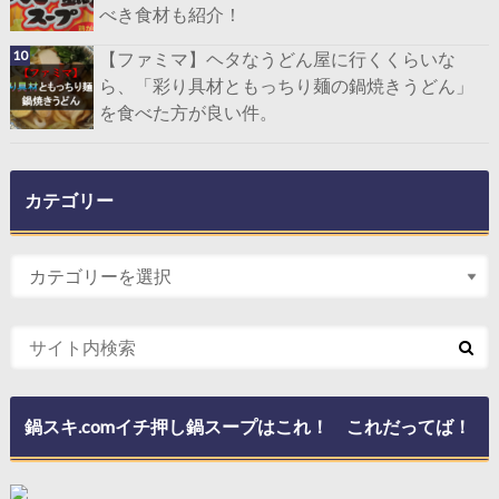
べき食材も紹介！
【ファミマ】ヘタなうどん屋に行くくらいな
ら、「彩り具材ともっちり麺の鍋焼きうどん」
を食べた方が良い件。
カテゴリー
鍋スキ.comイチ押し鍋スープはこれ！ これだってば！