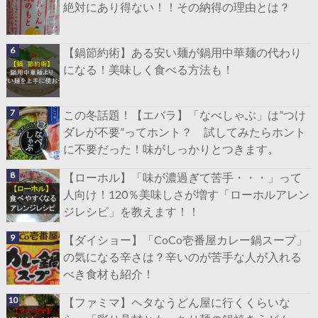
絶対にあり得ない！！その納得の理由とは？
【鍋節約術】ある安い麺が鍋用中華麺の代わり
になる！美味しく食べる方法も！
この冬話題！【エバラ】「なべしゃぶ」は”つけ
ダレが不要”ってホント？ 試してみたらホント
に不要だった！味がしっかりとつきます。
【ローホル】「味が濃過ぎて苦手・・・」って
人向け！120％美味しさが増す「ローホルアレン
ジレシピ」を教えます！！
【ダイショー】「CoCo壱番屋カレー鍋スープ」
の気になる辛さは？辛いのが苦手な人が入れる
べき食材も紹介！
【ファミマ】ヘタなうどん屋に行くくらいな