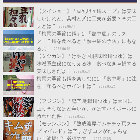
【ダイショー】「豆乳坦々鍋スープ」は美味
しいけれど、具材と〆に工夫が必要？その工
夫とは？
2025.06.11
「梅雨の季節に鍋」は「熱中症」のリス
ク！？鍋を食べると「熱中症の予防」にもな
るよ！
2025.06.06
【ミツカン】「けやき 札幌味噌鍋つゆ】は
味噌系主役になりえる味！食べなきゃ損する
美味しさだよ！
2025.05.31
梅雨の季節も鍋を楽しむには「食中毒」に注
意！守るべきポイントは？
2025.05.25
【フジジン】「鬼辛 地獄鍋つゆ」は天国に
上りそうなほど辛いが、かぼすハイボールに
救われた件！
2025.05.23
【モランボン】「熟成濃厚キムチチゲ用スー
プ マイルド」は辛すぎずコクがたまらな
い！油揚げは必須です！
2024.12.08