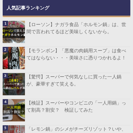
人気記事ランキング
【ローソン】ナガラ食品「ホルモン鍋」は、世
間で言われてるほど美味しくないから。
【モランボン】「悪魔の肉鍋用スープ」は食べ
てはならない・・・美味さに憑りつかれるよ！
【驚愕】スーパーで何気なしに買った一人鍋
が、豪華すぎて笑える。
【検証】スーパーやコンビニの「一人用鍋」っ
て割高？割安？ 検証してみた
「レモン鍋」のシメがチーズリゾット？いや、