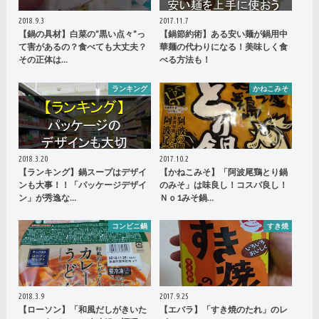
2018.9.3
2017.11.7
【鍋の具材】白菜の”黒い点々”っ
【鍋節約術】ある安い麺が鍋用中
て害があるの？食べても大丈夫？
華麺の代わりになる！美味しく食
その正体は…
べる方法も！
ランキング
かねこみそ
2018.3.20
2017.10.2
【ランキング】鍋スープはデザイ
【かねこみそ】「阿波尾鶏とり鍋
ンも大事！！「パッケージデザイ
のみそ」は味良し！コスパ良し！
ン」が秀逸な…
Ｎｏ1みそ鍋…
コンビニ鍋
すき焼
2018.3.9
2017.9.25
【ローソン】「和風だしがきいた
【エバラ】「すき焼のたれ」のレ