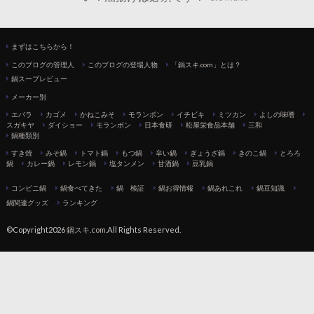
まずはこちらから！
このブログの管理人
このブログの登場人物
「鍋スキ.com」とは？
鍋スープレビュー
メーカー別
エバラ
カゴメ
かねこみそ
モランボン
イチビキ
ミツカン
よしの味噌
スガキヤ
ダイショー
モランボン
日本食研
松屋栄食品本舗
三和
鍋種類別
すき焼
みそ鍋
トマト鍋
もつ鍋
辛い鍋
ぎょうざ鍋
きのこ鍋
とろろ
鍋
カレー鍋
レモン鍋
塩タンメン
甘酒鍋
豆乳鍋
コンビニ鍋
鍋食べてきた
鍋 検証
鍋お得情報
鍋あれこれ
鍋豆知識
鍋関連グッズ
ランキング
©Copyright2026
鍋スキ.com
.All Rights Reserved.