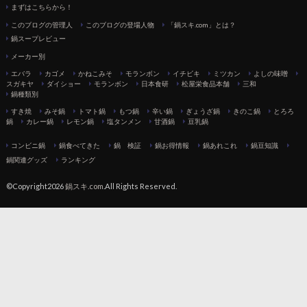
まずはこちらから！
このブログの管理人
このブログの登場人物
「鍋スキ.com」とは？
鍋スープレビュー
メーカー別
エバラ
カゴメ
かねこみそ
モランボン
イチビキ
ミツカン
よしの味噌
スガキヤ
ダイショー
モランボン
日本食研
松屋栄食品本舗
三和
鍋種類別
すき焼
みそ鍋
トマト鍋
もつ鍋
辛い鍋
ぎょうざ鍋
きのこ鍋
とろろ
鍋
カレー鍋
レモン鍋
塩タンメン
甘酒鍋
豆乳鍋
コンビニ鍋
鍋食べてきた
鍋 検証
鍋お得情報
鍋あれこれ
鍋豆知識
鍋関連グッズ
ランキング
©Copyright2026
鍋スキ.com
.All Rights Reserved.