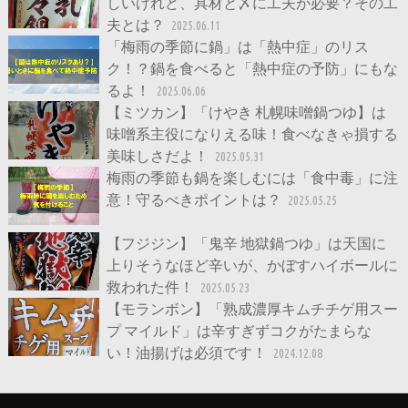
しいけれど、具材と〆に工夫が必要？その工
夫とは？
2025.06.11
「梅雨の季節に鍋」は「熱中症」のリス
ク！？鍋を食べると「熱中症の予防」にもな
るよ！
2025.06.06
【ミツカン】「けやき 札幌味噌鍋つゆ】は
味噌系主役になりえる味！食べなきゃ損する
美味しさだよ！
2025.05.31
梅雨の季節も鍋を楽しむには「食中毒」に注
意！守るべきポイントは？
2025.05.25
【フジジン】「鬼辛 地獄鍋つゆ」は天国に
上りそうなほど辛いが、かぼすハイボールに
救われた件！
2025.05.23
【モランボン】「熟成濃厚キムチチゲ用スー
プ マイルド」は辛すぎずコクがたまらな
い！油揚げは必須です！
2024.12.08