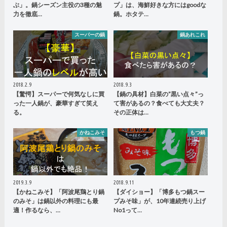
ぶ」。鍋シーズン主役の3種の魅
プ」は、海鮮好きな方にはgoodな
力を徹底…
鍋。ホタテ…
スーパーの鍋
鍋あれこれ
2018.2.9
2018.9.3
【驚愕】スーパーで何気なしに買
【鍋の具材】白菜の”黒い点々”っ
った一人鍋が、豪華すぎて笑え
て害があるの？食べても大丈夫？
る。
その正体は…
かねこみそ
もつ鍋
2019.3.9
2018.9.11
【かねこみそ】「阿波尾鶏とり鍋
【ダイショー】「博多もつ鍋スー
のみそ」は鍋以外の料理にも最
プみそ味」が、10年連続売り上げ
適！作るなら、…
No1って…