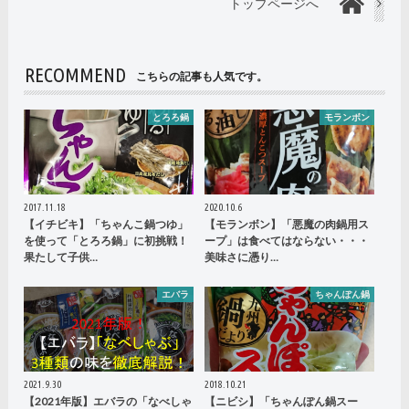
トップページへ
RECOMMEND
こちらの記事も人気です。
とろろ鍋
モランボン
2017.11.18
2020.10.6
【イチビキ】「ちゃんこ鍋つゆ」
【モランボン】「悪魔の肉鍋用ス
を使って「とろろ鍋」に初挑戦！
ープ」は食べてはならない・・・
果たして子供…
美味さに憑り…
エバラ
ちゃんぽん鍋
2021.9.30
2018.10.21
【2021年版】エバラの「なべしゃ
【ニビシ】「ちゃんぽん鍋スー