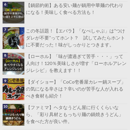
【鍋節約術】ある安い麺が鍋用中華麺の代わり
になる！美味しく食べる方法も！
この冬話題！【エバラ】「なべしゃぶ」は”つけ
ダレが不要”ってホント？ 試してみたらホント
に不要だった！味がしっかりとつきます。
【ローホル】「味が濃過ぎて苦手・・・」って
人向け！120％美味しさが増す「ローホルアレン
ジレシピ」を教えます！！
【ダイショー】「CoCo壱番屋カレー鍋スープ」
の気になる辛さは？辛いのが苦手な人が入れる
べき食材も紹介！
【ファミマ】ヘタなうどん屋に行くくらいな
ら、「彩り具材ともっちり麺の鍋焼きうどん」
を食べた方が良い件。