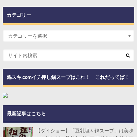
カテゴリー
鍋スキ.comイチ押し鍋スープはこれ！ これだってば！
最新記事はこちら
【ダイショー】「豆乳坦々鍋スープ」は美味