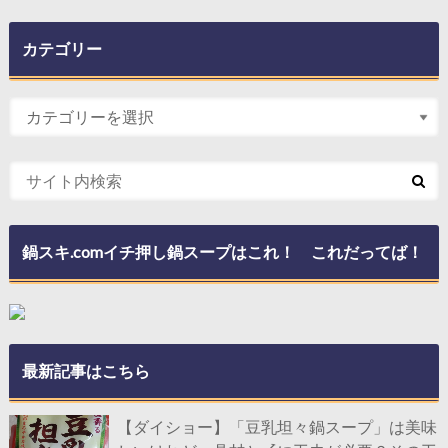
カテゴリー
鍋スキ.comイチ押し鍋スープはこれ！ これだってば！
最新記事はこちら
【ダイショー】「豆乳坦々鍋スープ」は美味