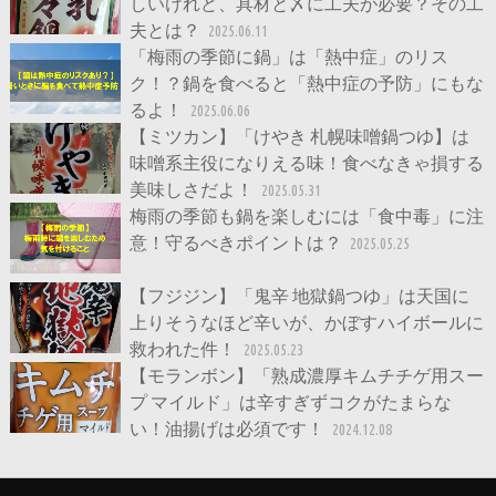
しいけれど、具材と〆に工夫が必要？その工
夫とは？
2025.06.11
「梅雨の季節に鍋」は「熱中症」のリス
ク！？鍋を食べると「熱中症の予防」にもな
るよ！
2025.06.06
【ミツカン】「けやき 札幌味噌鍋つゆ】は
味噌系主役になりえる味！食べなきゃ損する
美味しさだよ！
2025.05.31
梅雨の季節も鍋を楽しむには「食中毒」に注
意！守るべきポイントは？
2025.05.25
【フジジン】「鬼辛 地獄鍋つゆ」は天国に
上りそうなほど辛いが、かぼすハイボールに
救われた件！
2025.05.23
【モランボン】「熟成濃厚キムチチゲ用スー
プ マイルド」は辛すぎずコクがたまらな
い！油揚げは必須です！
2024.12.08