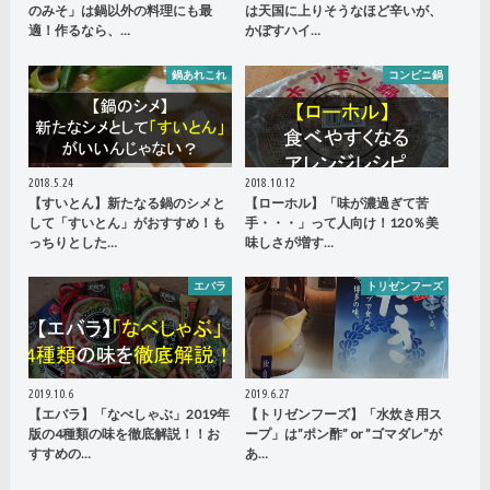
のみそ」は鍋以外の料理にも最
は天国に上りそうなほど辛いが、
適！作るなら、…
かぼすハイ…
鍋あれこれ
コンビニ鍋
2018.5.24
2018.10.12
【すいとん】新たなる鍋のシメと
【ローホル】「味が濃過ぎて苦
して「すいとん」がおすすめ！も
手・・・」って人向け！120％美
っちりとした…
味しさが増す…
エバラ
トリゼンフーズ
2019.10.6
2019.6.27
【エバラ】「なべしゃぶ」2019年
【トリゼンフーズ】「水炊き用ス
版の4種類の味を徹底解説！！お
ープ」は”ポン酢” or ”ゴマダレ”が
すすめの…
あ…