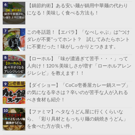
【鍋節約術】ある安い麺が鍋用中華麺の代わり
になる！美味しく食べる方法も！
この冬話題！【エバラ】「なべしゃぶ」は”つけ
ダレが不要”ってホント？ 試してみたらホント
に不要だった！味がしっかりとつきます。
【ローホル】「味が濃過ぎて苦手・・・」って
人向け！120％美味しさが増す「ローホルアレン
ジレシピ」を教えます！！
【ダイショー】「CoCo壱番屋カレー鍋スープ」
の気になる辛さは？辛いのが苦手な人が入れる
べき食材も紹介！
【ファミマ】ヘタなうどん屋に行くくらいな
ら、「彩り具材ともっちり麺の鍋焼きうどん」
を食べた方が良い件。