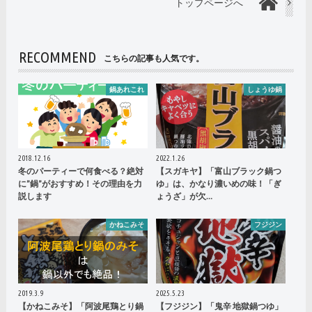
トップページへ
RECOMMEND
こちらの記事も人気です。
鍋あれこれ
しょうゆ鍋
2018.12.16
2022.1.26
冬のパーティーで何食べる？絶対
【スガキヤ】「富山ブラック鍋つ
に”鍋”がおすすめ！その理由を力
ゆ」は、かなり濃いめの味！「ぎ
説します
ょうざ」が欠…
かねこみそ
フジジン
2019.3.9
2025.5.23
【かねこみそ】「阿波尾鶏とり鍋
【フジジン】「鬼辛 地獄鍋つゆ」