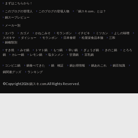
まずはこちらから！
このブログの管理人
このブログの登場人物
「鍋スキ.com」とは？
鍋スープレビュー
メーカー別
エバラ
カゴメ
かねこみそ
モランボン
イチビキ
ミツカン
よしの味噌
スガキヤ
ダイショー
モランボン
日本食研
松屋栄食品本舗
三和
鍋種類別
すき焼
みそ鍋
トマト鍋
もつ鍋
辛い鍋
ぎょうざ鍋
きのこ鍋
とろろ
鍋
カレー鍋
レモン鍋
塩タンメン
甘酒鍋
豆乳鍋
コンビニ鍋
鍋食べてきた
鍋 検証
鍋お得情報
鍋あれこれ
鍋豆知識
鍋関連グッズ
ランキング
©Copyright2026
鍋スキ.com
.All Rights Reserved.