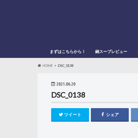
まずはこちらから！
鍋スープレビュー
このブログの管理人
このブログの登場人物
「鍋スキ.com」とは？
メーカー別
鍋種類別
HOME
DSC_0138
2021.06.20
DSC_0138
ツイート
シェア