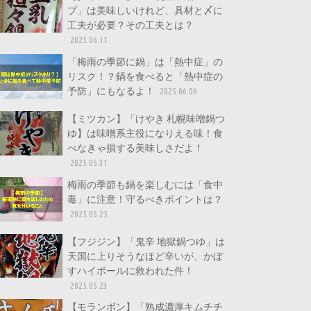
プ」は美味しいけれど、具材と〆に
工夫が必要？その工夫とは？
2025.06.11
「梅雨の季節に鍋」は「熱中症」の
リスク！？鍋を食べると「熱中症の
予防」にもなるよ！
2025.06.06
【ミツカン】「けやき 札幌味噌鍋つ
ゆ】は味噌系主役になりえる味！食
べなきゃ損する美味しさだよ！
2025.05.31
梅雨の季節も鍋を楽しむには「食中
毒」に注意！守るべきポイントは？
2025.05.25
【フジジン】「鬼辛 地獄鍋つゆ」は
天国に上りそうなほど辛いが、かぼ
すハイボールに救われた件！
2025.05.23
【モランボン】「熟成濃厚キムチチ