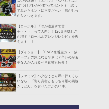
この冬話題！【エバラ】「なべしゃぶ」
は”つけダレが不要”ってホント？ 試し
てみたらホントに不要だった！味がしっ
かりとつきます。
【ローホル】「味が濃過ぎて苦
手・・・」って人向け！120％美味しさ
が増す「ローホルアレンジレシピ」を教
えます！！
【ダイショー】「CoCo壱番屋カレー鍋
スープ」の気になる辛さは？辛いのが苦
手な人が入れるべき食材も紹介！
【ファミマ】ヘタなうどん屋に行くくら
いなら、「彩り具材ともっちり麺の鍋焼
きうどん」を食べた方が良い件。