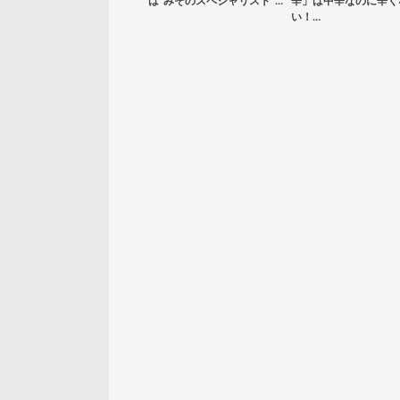
は”みそのスペシャリスト”…
辛」は中辛なのに辛く
い！…