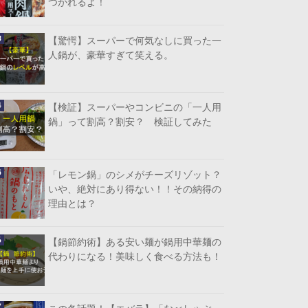
つかれるよ！
【驚愕】スーパーで何気なしに買った一
人鍋が、豪華すぎて笑える。
【検証】スーパーやコンビニの「一人用
鍋」って割高？割安？ 検証してみた
「レモン鍋」のシメがチーズリゾット？
いや、絶対にあり得ない！！その納得の
理由とは？
【鍋節約術】ある安い麺が鍋用中華麺の
代わりになる！美味しく食べる方法も！