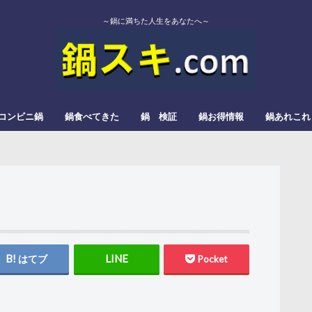
～鍋に満ちた人生をあなたへ～
コンビニ鍋
鍋食べてきた
鍋 検証
鍋お得情報
鍋あれこれ
エバラ
カゴメ
かねこみそ
モランボン
イチビキ
ミツカン
よしの味噌
スガキヤ
ダイショー
モランボン
日本食研
松屋栄食品本舗
三和
すき焼
みそ鍋
トマト鍋
もつ鍋
辛い鍋
ぎょうざ鍋
きのこ鍋
とろろ鍋
カレー鍋
レモン鍋
塩タンメン
甘酒鍋
豆乳鍋
はてブ
Pocket