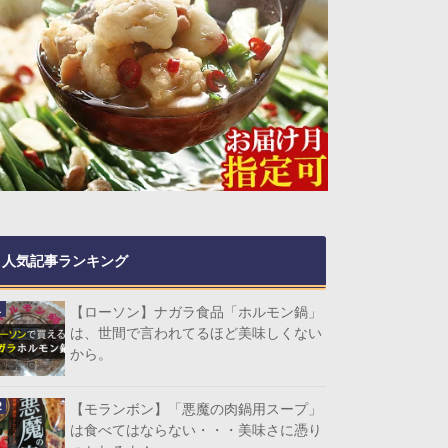
人気記事ランキング
【ローソン】ナガラ食品「ホルモン鍋」
は、世間で言われてるほど美味しくない
から。
【モランボン】「悪魔の肉鍋用スープ」
は食べてはならない・・・美味さに憑り