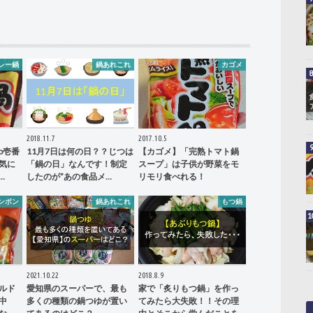
レー鍋
鍋あれこれ
カゴメ
2018.11.7
2017.10.5
o壱番
11月7日は何の日？？じつは
【カゴメ】「完熟トマト鍋
気に
「鍋の日」なんです！制定
スープ」は子供が野菜をモ
…
したのが”あの食品メ…
リモリ食べれる！
ンボン
鍋あれこれ
もつ鍋
2021.10.22
2018.8.9
ルド
愛知県のスーパーで、最も
家で「炙りもつ鍋」を作っ
中
多くの種類の鍋つゆが置い
てみたら大失敗！！その理