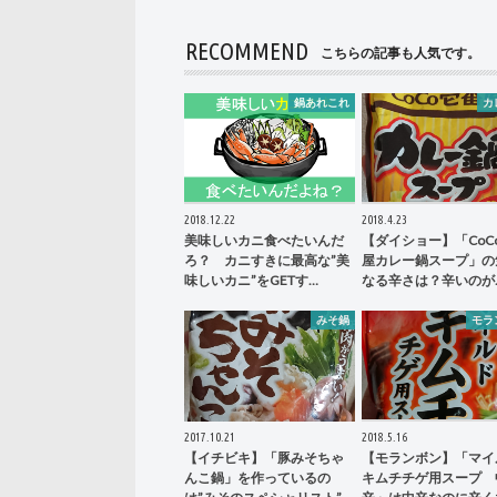
RECOMMEND
こちらの記事も人気です。
鍋あれこれ
カ
2018.12.22
2018.4.23
美味しいカニ食べたいんだ
【ダイショー】「CoC
ろ？ カニすきに最高な”美
屋カレー鍋スープ」の
味しいカニ”をGETす…
なる辛さは？辛いのが
みそ鍋
モラ
2017.10.21
2018.5.16
【イチビキ】「豚みそちゃ
【モランボン】「マイ
んこ鍋」を作っているの
キムチチゲ用スープ 