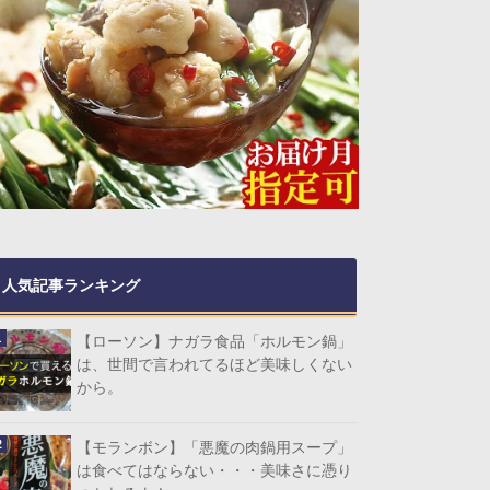
人気記事ランキング
【ローソン】ナガラ食品「ホルモン鍋」
は、世間で言われてるほど美味しくない
から。
【モランボン】「悪魔の肉鍋用スープ」
は食べてはならない・・・美味さに憑り