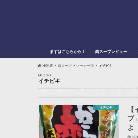
まずはこちらから！
鍋スープレビュー
このブログの管理人
このブログの登場人物
「鍋スキ.com」とは？
メーカー別
鍋種類別
HOME
鍋スープ
メーカー別
イチビキ
CATEGORY
イチビキ
【
イチビキ
プ
よ
2021