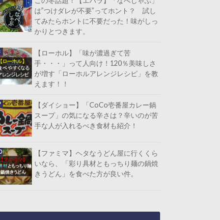
この冬話題！【エバラ】「なべしゃぶ」
は”つけダレが不要”ってホント？ 試し
てみたらホントに不要だった！味がしっ
かりとつきます。
【ローホル】「味が濃過ぎて苦
手・・・」って人向け！120％美味しさ
が増す「ローホルアレンジレシピ」を教
えます！！
【ダイショー】「CoCo壱番屋カレー鍋
スープ」の気になる辛さは？辛いのが苦
手な人が入れるべき食材も紹介！
【ファミマ】ヘタなうどん屋に行くくら
いなら、「彩り具材ともっちり麺の鍋焼
きうどん」を食べた方が良い件。