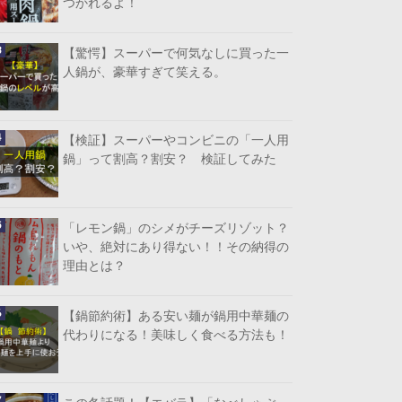
つかれるよ！
【驚愕】スーパーで何気なしに買った一
人鍋が、豪華すぎて笑える。
【検証】スーパーやコンビニの「一人用
鍋」って割高？割安？ 検証してみた
「レモン鍋」のシメがチーズリゾット？
いや、絶対にあり得ない！！その納得の
理由とは？
【鍋節約術】ある安い麺が鍋用中華麺の
代わりになる！美味しく食べる方法も！