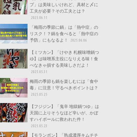
プ」は美味しいけれど、具材と〆に
工夫が必要？その工夫とは？
2025.06.11
「梅雨の季節に鍋」は「熱中症」の
リスク！？鍋を食べると「熱中症の
予防」にもなるよ！
2025.06.06
【ミツカン】「けやき 札幌味噌鍋つ
ゆ】は味噌系主役になりえる味！食
べなきゃ損する美味しさだよ！
2025.05.31
梅雨の季節も鍋を楽しむには「食中
毒」に注意！守るべきポイントは？
2025.05.25
【フジジン】「鬼辛 地獄鍋つゆ」は
天国に上りそうなほど辛いが、かぼ
すハイボールに救われた件！
2025.05.23
【モランボン】「熟成濃厚キムチチ