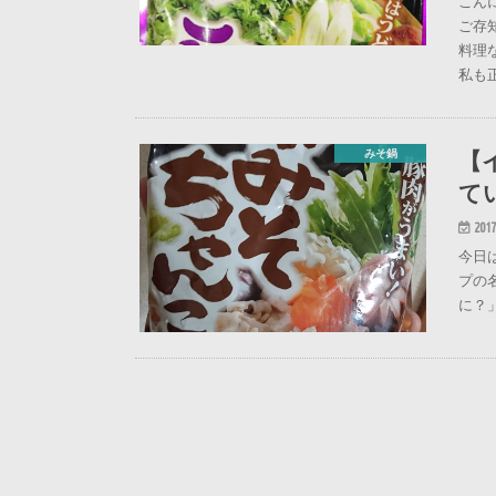
こん
ご存
料理
私も
【
みそ鍋
て
2017
今日
プの
に？