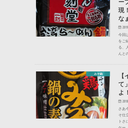
ー
現
な
2019
今回
をご
る、
んと
【
みそ鍋
て
よ
2018
さあ
そ仕
トさ
ケー