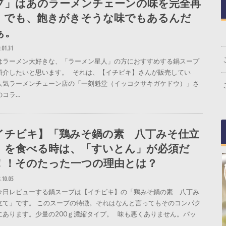
プ」はあのラーメンチェーンの味を完全再
！でも、飽きがきそうな味でもあるんだ
ぁ。
.01.31
はラーメン大好きな、「ラーメン星人」の方におすすめする鍋スープ
紹介したいと思います。 それは、【イチビキ】さんが販売してい
人気ラーメンチェーン店の「一刻魁堂（イッコクサキガケドウ）」さ
のコラ…
イチビキ】「鶏みそ鍋の素 八丁みそ仕立
」を食べる時は、「すいとん」が必須だ
！！そのたった一つの理由とは？
.10.05
今日レビューする鍋スープは【イチビキ】の「鶏みそ鍋の素 八丁み
立て」です。 このスープの特徴。それはなんと言ってもそのコンパク
にあります。少量の200ｇ濃縮タイプ。 味も悪くありません。パッ
…