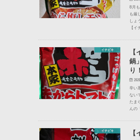
8月
も厳
しょ
【イ
【
イチビキ
鍋
り
2020
辛い
ない
たま
んの
【
イチビキ