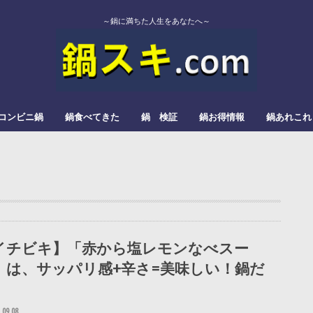
～鍋に満ちた人生をあなたへ～
コンビニ鍋
鍋食べてきた
鍋 検証
鍋お得情報
鍋あれこれ
エバラ
カゴメ
かねこみそ
モランボン
イチビキ
ミツカン
よしの味噌
スガキヤ
ダイショー
モランボン
日本食研
松屋栄食品本舗
三和
すき焼
みそ鍋
トマト鍋
もつ鍋
辛い鍋
ぎょうざ鍋
きのこ鍋
とろろ鍋
カレー鍋
レモン鍋
塩タンメン
甘酒鍋
豆乳鍋
イチビキ】「赤から塩レモンなべスー
」は、サッパリ感+辛さ=美味しい！鍋だ
.09.08