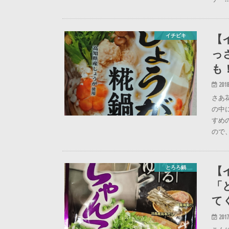
【
イチビキ
っ
も
2018
さあ
の中
すめ
ので
【
とろろ鍋
「
て
2017