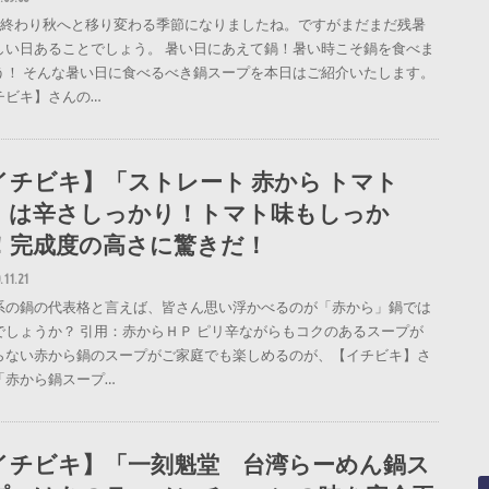
も終わり秋へと移り変わる季節になりましたね。ですがまだまだ残暑
しい日あることでしょう。 暑い日にあえて鍋！暑い時こそ鍋を食べま
う！ そんな暑い日に食べるべき鍋スープを本日はご紹介いたします。
チビキ】さんの…
イチビキ】「ストレート 赤から トマト
」は辛さしっかり！トマト味もしっか
！完成度の高さに驚きだ！
.11.21
系の鍋の代表格と言えば、皆さん思い浮かべるのが「赤から」鍋では
でしょうか？ 引用：赤からＨＰ ピリ辛ながらもコクのあるスープが
らない赤から鍋のスープがご家庭でも楽しめるのが、【イチビキ】さ
「赤から鍋スープ…
イチビキ】「一刻魁堂 台湾らーめん鍋ス