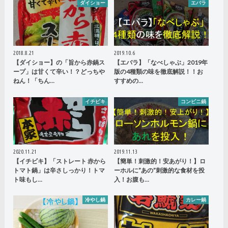
ダイショー
エバラ
2018.8.21
2019.10.6
【ダイショー】の「旨から赤鍋ス
【エバラ】「なべしゃぶ」2019年
ープ」は甘くて辛い！？どっちや
版の4種類の味を徹底解説！！お
ねん！「ちん…
すすめの…
イチビキ
コンビニ鍋
2020.11.21
2019.11.13
【イチビキ】「ストレート 赤から
【簡単！刺激的！安あがり！】ロ
トマト鍋」は辛さしっかり！トマ
ーホルに”あの”刺激的な食材を投
ト味もし…
入！お腹も…
冷やし鍋
カレー鍋