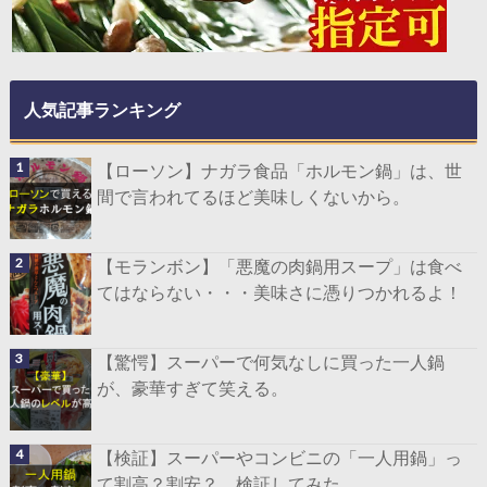
人気記事ランキング
【ローソン】ナガラ食品「ホルモン鍋」は、世
間で言われてるほど美味しくないから。
【モランボン】「悪魔の肉鍋用スープ」は食べ
てはならない・・・美味さに憑りつかれるよ！
【驚愕】スーパーで何気なしに買った一人鍋
が、豪華すぎて笑える。
【検証】スーパーやコンビニの「一人用鍋」っ
て割高？割安？ 検証してみた