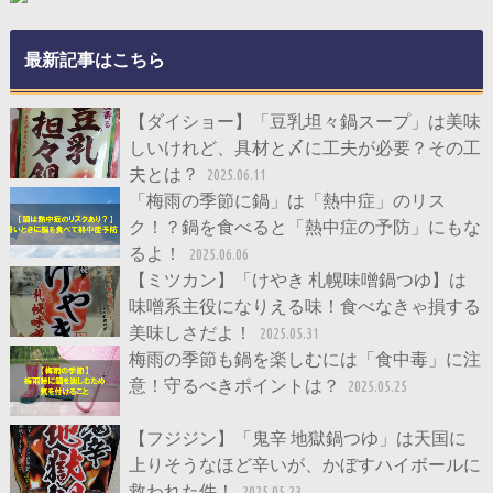
最新記事はこちら
【ダイショー】「豆乳坦々鍋スープ」は美味
しいけれど、具材と〆に工夫が必要？その工
夫とは？
2025.06.11
「梅雨の季節に鍋」は「熱中症」のリス
ク！？鍋を食べると「熱中症の予防」にもな
るよ！
2025.06.06
【ミツカン】「けやき 札幌味噌鍋つゆ】は
味噌系主役になりえる味！食べなきゃ損する
美味しさだよ！
2025.05.31
梅雨の季節も鍋を楽しむには「食中毒」に注
意！守るべきポイントは？
2025.05.25
【フジジン】「鬼辛 地獄鍋つゆ」は天国に
上りそうなほど辛いが、かぼすハイボールに
救われた件！
2025.05.23