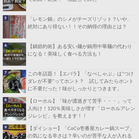
「レモン鍋」のシメがチーズリゾット？いや、
絶対にあり得ない！！その納得の理由とは？
【鍋節約術】ある安い麺が鍋用中華麺の代わり
になる！美味しく食べる方法も！
この冬話題！【エバラ】「なべしゃぶ」は”つけ
ダレが不要”ってホント？ 試してみたらホント
に不要だった！味がしっかりとつきます。
【ローホル】「味が濃過ぎて苦手・・・」って
人向け！120％美味しさが増す「ローホルアレン
ジレシピ」を教えます！！
【ダイショー】「CoCo壱番屋カレー鍋スープ」
の気になる辛さは？辛いのが苦手な人が入れる