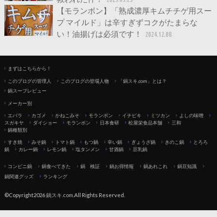
【モランボン】「熟成濃厚キムチチゲ用スー
プ マイルド」は辛すぎずコクがたまらな
い！油揚げは必須です！
2024.12.08
まずはこちらから！
このブログの管理人
このブログの登場人物
「鍋スキ.com」とは？
鍋スープレビュー
メーカー別
エバラ
カゴメ
かねこみそ
モランボン
イチビキ
ミツカン
よしの味噌
スガキヤ
ダイショー
モランボン
日本食研
松屋栄食品本舗
三和
鍋種類別
すき焼
みそ鍋
トマト鍋
もつ鍋
辛い鍋
ぎょうざ鍋
きのこ鍋
とろろ
鍋
カレー鍋
レモン鍋
塩タンメン
甘酒鍋
豆乳鍋
コンビニ鍋
鍋食べてきた
鍋 検証
鍋お得情報
鍋あれこれ
鍋豆知識
鍋関連グッズ
ランキング
©Copyright2026
鍋スキ.com
.All Rights Reserved.