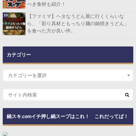
べき食材も紹介！
【ファミマ】ヘタなうどん屋に行くくらいな
ら、「彩り具材ともっちり麺の鍋焼きうどん」
を食べた方が良い件。
カテゴリー
鍋スキ.comイチ押し鍋スープはこれ！ これだってば！