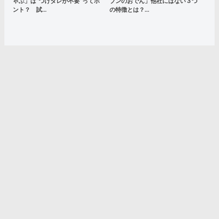
ゃぶ」は”つけダレが不要”ってホ
ブンのおでん」他社にはない３つ
ント？ 試…
の特徴とは？…