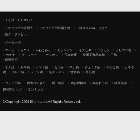
まずはこちらから！
このブログの管理人
このブログの登場人物
「鍋スキ.com」とは？
鍋スープレビュー
メーカー別
エバラ
カゴメ
かねこみそ
モランボン
イチビキ
ミツカン
よしの味噌
スガキヤ
ダイショー
モランボン
日本食研
松屋栄食品本舗
三和
鍋種類別
すき焼
みそ鍋
トマト鍋
もつ鍋
辛い鍋
ぎょうざ鍋
きのこ鍋
とろろ
鍋
カレー鍋
レモン鍋
塩タンメン
甘酒鍋
豆乳鍋
コンビニ鍋
鍋食べてきた
鍋 検証
鍋お得情報
鍋あれこれ
鍋豆知識
鍋関連グッズ
ランキング
©Copyright2026
鍋スキ.com
.All Rights Reserved.