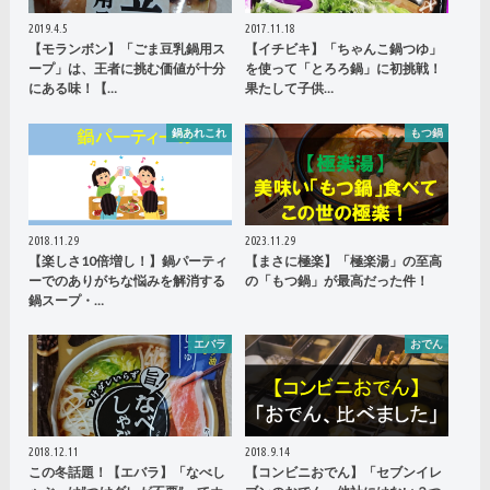
2019.4.5
2017.11.18
【モランボン】「ごま豆乳鍋用ス
【イチビキ】「ちゃんこ鍋つゆ」
ープ」は、王者に挑む価値が十分
を使って「とろろ鍋」に初挑戦！
にある味！【…
果たして子供…
鍋あれこれ
もつ鍋
2018.11.29
2023.11.29
【楽しさ10倍増し！】鍋パーティ
【まさに極楽】「極楽湯」の至高
ーでのありがちな悩みを解消する
の「もつ鍋」が最高だった件！
鍋スープ・…
エバラ
おでん
2018.12.11
2018.9.14
この冬話題！【エバラ】「なべし
【コンビニおでん】「セブンイレ