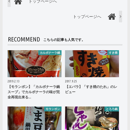
トップページへ
トップページへ
RECOMMEND
こちらの記事も人気です。
カルボナーラ鍋
すき焼
2019.2.13
2017.9.25
【モランボン】「カルボナーラ鍋
【エバラ】「すき焼のたれ」のレ
スープ」でカルボナーラの味が完
ビュー
全再現出来る…
モランボン
とろろ鍋