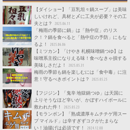
【ダイショー】「豆乳坦々鍋スープ」は美味
しいけれど、具材と〆に工夫が必要？その工
夫とは？
2025.06.11
「梅雨の季節に鍋」は「熱中症」のリス
ク！？鍋を食べると「熱中症の予防」にもな
るよ！
2025.06.06
【ミツカン】「けやき 札幌味噌鍋つゆ】は
味噌系主役になりえる味！食べなきゃ損する
美味しさだよ！
2025.05.31
梅雨の季節も鍋を楽しむには「食中毒」に注
意！守るべきポイントは？
2025.05.25
【フジジン】「鬼辛 地獄鍋つゆ」は天国に
上りそうなほど辛いが、かぼすハイボールに
救われた件！
2025.05.23
【モランボン】「熟成濃厚キムチチゲ用スー
プ マイルド」は辛すぎずコクがたまらな
い！油揚げは必須です！
2024.12.08