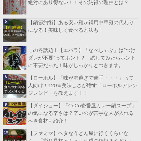
絶対にあり得ない！！その納得の理由とは？
【鍋節約術】ある安い麺が鍋用中華麺の代わり
になる！美味しく食べる方法も！
この冬話題！【エバラ】「なべしゃぶ」は”つけ
ダレが不要”ってホント？ 試してみたらホント
に不要だった！味がしっかりとつきます。
【ローホル】「味が濃過ぎて苦手・・・」って
人向け！120％美味しさが増す「ローホルアレン
ジレシピ」を教えます！！
【ダイショー】「CoCo壱番屋カレー鍋スープ」
の気になる辛さは？辛いのが苦手な人が入れる
べき食材も紹介！
【ファミマ】ヘタなうどん屋に行くくらいな
ら、「彩り具材ともっちり麺の鍋焼きうどん」