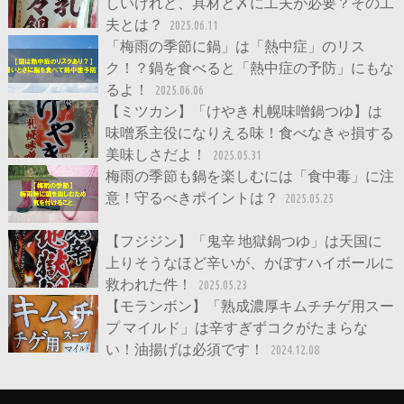
しいけれど、具材と〆に工夫が必要？その工
夫とは？
2025.06.11
「梅雨の季節に鍋」は「熱中症」のリス
ク！？鍋を食べると「熱中症の予防」にもな
るよ！
2025.06.06
【ミツカン】「けやき 札幌味噌鍋つゆ】は
味噌系主役になりえる味！食べなきゃ損する
美味しさだよ！
2025.05.31
梅雨の季節も鍋を楽しむには「食中毒」に注
意！守るべきポイントは？
2025.05.25
【フジジン】「鬼辛 地獄鍋つゆ」は天国に
上りそうなほど辛いが、かぼすハイボールに
救われた件！
2025.05.23
【モランボン】「熟成濃厚キムチチゲ用スー
プ マイルド」は辛すぎずコクがたまらな
い！油揚げは必須です！
2024.12.08