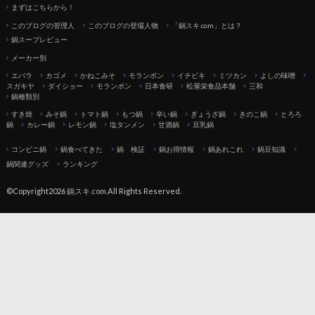
まずはこちらから！
このブログの管理人
このブログの登場人物
「鍋スキ.com」とは？
鍋スープレビュー
メーカー別
エバラ
カゴメ
かねこみそ
モランボン
イチビキ
ミツカン
よしの味噌
スガキヤ
ダイショー
モランボン
日本食研
松屋栄食品本舗
三和
鍋種類別
すき焼
みそ鍋
トマト鍋
もつ鍋
辛い鍋
ぎょうざ鍋
きのこ鍋
とろろ
鍋
カレー鍋
レモン鍋
塩タンメン
甘酒鍋
豆乳鍋
コンビニ鍋
鍋食べてきた
鍋 検証
鍋お得情報
鍋あれこれ
鍋豆知識
鍋関連グッズ
ランキング
©Copyright2026
鍋スキ.com
.All Rights Reserved.