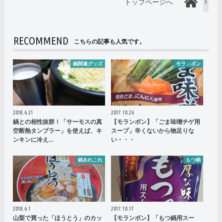
トップページへ
RECOMMEND
こちらの記事も人気です。
鍋関連グッズ
モランボン
2018.6.21
2017.10.26
鍋との相性抜群！「サーモスの真
【モランボン】「ごま味噌チゲ用
空断熱タンブラー」を使えば、キ
スープ」辛くないから物足りな
ンキンに冷え…
い・・・
鍋あれこれ
もつ鍋
2018.6.1
2017.10.17
山梨で買った「ほうとう」のカッ
【モランボン】「もつ鍋用スー