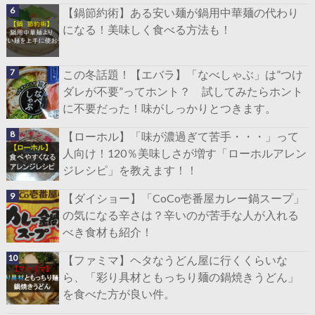
【鍋節約術】ある安い麺が鍋用中華麺の代わり
になる！美味しく食べる方法も！
この冬話題！【エバラ】「なべしゃぶ」は”つけ
ダレが不要”ってホント？ 試してみたらホント
に不要だった！味がしっかりとつきます。
【ローホル】「味が濃過ぎて苦手・・・」って
人向け！120％美味しさが増す「ローホルアレン
ジレシピ」を教えます！！
【ダイショー】「CoCo壱番屋カレー鍋スープ」
の気になる辛さは？辛いのが苦手な人が入れる
べき食材も紹介！
【ファミマ】ヘタなうどん屋に行くくらいな
ら、「彩り具材ともっちり麺の鍋焼きうどん」
を食べた方が良い件。