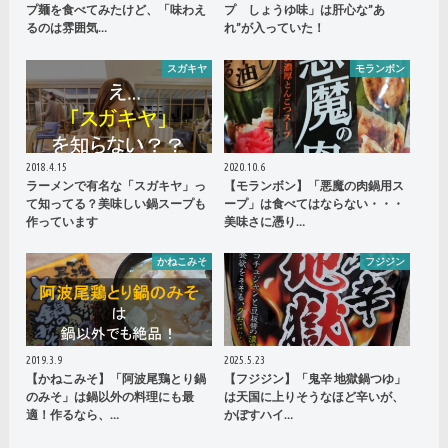
プ麺を食べてみたけど、「味わえ
プ しょうゆ味」は肝心な”あ
るのは雰囲気…
れ”が入っていた！
スガキヤ
モランボン
2018.4.15
2020.10.6
ラーメンで有名な「スガキヤ」っ
【モランボン】「悪魔の肉鍋用ス
て知ってる？美味しい鍋スープも
ープ」は食べてはならない・・・
作っています
美味さに憑り…
かねこみそ
フジジン
2019.3.9
2025.5.23
【かねこみそ】「阿波尾鶏とり鍋
【フジジン】「鬼辛 地獄鍋つゆ」
のみそ」は鍋以外の料理にも最
は天国に上りそうなほど辛いが、
適！作るなら、…
かぼすハイ…