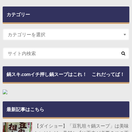
カテゴリー
鍋スキ.comイチ押し鍋スープはこれ！ これだってば！
最新記事はこちら
【ダイショー】「豆乳坦々鍋スープ」は美味