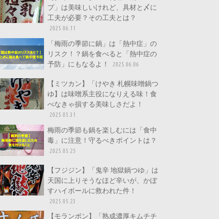
プ」は美味しいけれど、具材と〆に
工夫が必要？その工夫とは？
2025.06.11
「梅雨の季節に鍋」は「熱中症」の
リスク！？鍋を食べると「熱中症の
予防」にもなるよ！
2025.06.06
【ミツカン】「けやき 札幌味噌鍋つ
ゆ】は味噌系主役になりえる味！食
べなきゃ損する美味しさだよ！
2025.05.31
梅雨の季節も鍋を楽しむには「食中
毒」に注意！守るべきポイントは？
2025.05.25
【フジジン】「鬼辛 地獄鍋つゆ」は
天国に上りそうなほど辛いが、かぼ
すハイボールに救われた件！
2025.05.23
【モランボン】「熟成濃厚キムチチ