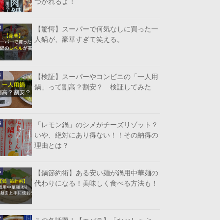
つかれるよ！
【驚愕】スーパーで何気なしに買った一
人鍋が、豪華すぎて笑える。
【検証】スーパーやコンビニの「一人用
鍋」って割高？割安？ 検証してみた
「レモン鍋」のシメがチーズリゾット？
いや、絶対にあり得ない！！その納得の
理由とは？
【鍋節約術】ある安い麺が鍋用中華麺の
代わりになる！美味しく食べる方法も！