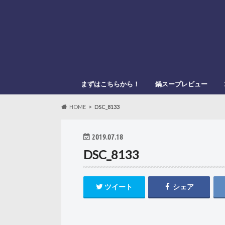
まずはこちらから！
鍋スープレビュー
このブログの管理人
このブログの登場人物
「鍋スキ.com」とは？
メーカー別
鍋種類別
HOME
DSC_8133
2019.07.18
DSC_8133
ツイート
シェア