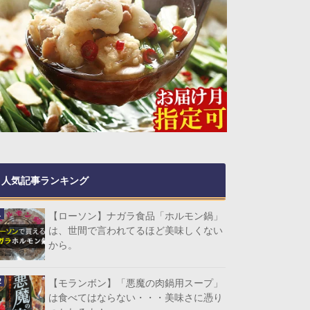
人気記事ランキング
【ローソン】ナガラ食品「ホルモン鍋」
は、世間で言われてるほど美味しくない
から。
【モランボン】「悪魔の肉鍋用スープ」
は食べてはならない・・・美味さに憑り