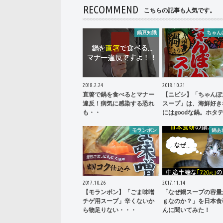
RECOMMEND
こちらの記事も人気です。
鍋豆知識
ちゃん
2018.2.24
2018.10.21
直箸で鍋を食べるとマナー
【ニビシ】「ちゃんぽ
違反！病気に感染する恐れ
スープ」は、海鮮好き
も・・
にはgoodな鍋。ホタテ
モランボン
鍋あ
2017.10.26
2017.11.14
【モランボン】「ごま味噌
「なぜ鍋スープの容量が
チゲ用スープ」辛くないか
ｇなのか？」を日本食
ら物足りない・・・
んに聞いてみた！