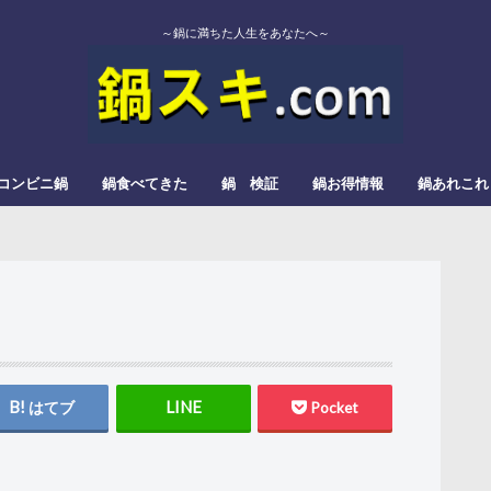
～鍋に満ちた人生をあなたへ～
コンビニ鍋
鍋食べてきた
鍋 検証
鍋お得情報
鍋あれこれ
エバラ
カゴメ
かねこみそ
モランボン
イチビキ
ミツカン
よしの味噌
スガキヤ
ダイショー
モランボン
日本食研
松屋栄食品本舗
三和
すき焼
みそ鍋
トマト鍋
もつ鍋
辛い鍋
ぎょうざ鍋
きのこ鍋
とろろ鍋
カレー鍋
レモン鍋
塩タンメン
甘酒鍋
豆乳鍋
はてブ
Pocket