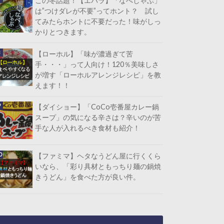
この冬話題！【エバラ】「なべしゃぶ」
は”つけダレが不要”ってホント？ 試し
てみたらホントに不要だった！味がしっ
かりとつきます。
【ローホル】「味が濃過ぎて苦
手・・・」って人向け！120％美味しさ
が増す「ローホルアレンジレシピ」を教
えます！！
【ダイショー】「CoCo壱番屋カレー鍋
スープ」の気になる辛さは？辛いのが苦
手な人が入れるべき食材も紹介！
【ファミマ】ヘタなうどん屋に行くくら
いなら、「彩り具材ともっちり麺の鍋焼
きうどん」を食べた方が良い件。