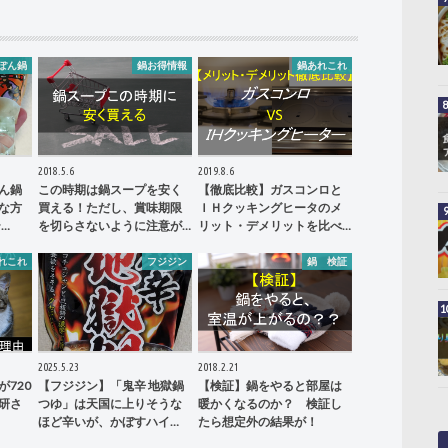
ぽん鍋
鍋お得情報
鍋あれこれ
2018.5.6
2019.8.6
ん鍋
この時期は鍋スープを安く
【徹底比較】ガスコンロと
な方
買える！ただし、賞味期限
ＩＨクッキングヒータのメ
…
を切らさないように注意が…
リット・デメリットを比べ…
れこれ
フジジン
鍋 検証
2025.5.23
2018.2.21
720
【フジジン】「鬼辛 地獄鍋
【検証】鍋をやると部屋は
研さ
つゆ」は天国に上りそうな
暖かくなるのか？ 検証し
ほど辛いが、かぼすハイ…
たら想定外の結果が！