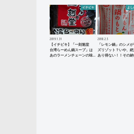
イチビキ
よし
2019.1.31
2018.2.5
【イチビキ】「一刻魁堂
「レモン鍋」のシメが
台湾らーめん鍋スープ」は
ズリゾット？いや、絶
あのラーメンチェーンの味…
あり得ない！！その納