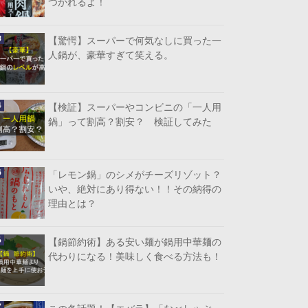
つかれるよ！
【驚愕】スーパーで何気なしに買った一
人鍋が、豪華すぎて笑える。
【検証】スーパーやコンビニの「一人用
鍋」って割高？割安？ 検証してみた
「レモン鍋」のシメがチーズリゾット？
いや、絶対にあり得ない！！その納得の
理由とは？
【鍋節約術】ある安い麺が鍋用中華麺の
代わりになる！美味しく食べる方法も！