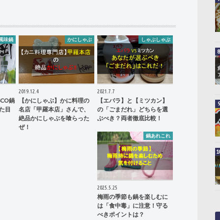
風味鍋
かにしゃぶ
しゃぶしゃぶ
2019.12.4
2021.7.7
CO鍋
【かにしゃぶ】かに料理の
【エバラ】と【ミツカン】
た目
名店「甲羅本店」さんで、
の「ごまだれ」どちらを選
絶品かにしゃぶを喰らった
ぶべき？両者徹底比較！
ぜ！
鍋あれこれ
2025.5.25
梅雨の季節も鍋を楽しむに
は「食中毒」に注意！守る
べきポイントは？