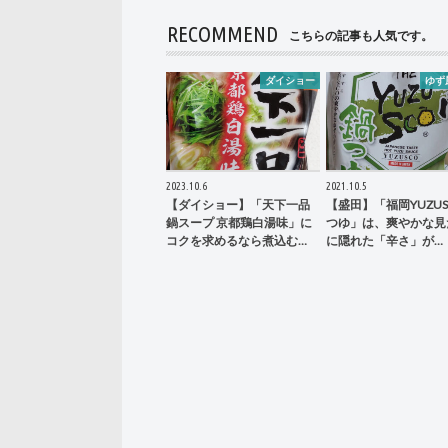
RECOMMEND
こちらの記事も人気です。
ダイショー
ゆず
2023.10.6
2021.10.5
【ダイショー】「天下一品
【盛田】「福岡YUZUS
鍋スープ 京都鶏白湯味」に
つゆ」は、爽やかな見
コクを求めるなら煮込む…
に隠れた「辛さ」が…