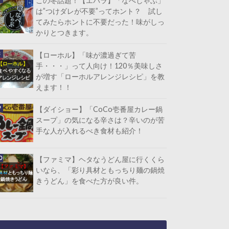
この冬話題！【エバラ】「なべしゃぶ」
は”つけダレが不要”ってホント？ 試し
てみたらホントに不要だった！味がしっ
かりとつきます。
【ローホル】「味が濃過ぎて苦
手・・・」って人向け！120％美味しさ
が増す「ローホルアレンジレシピ」を教
えます！！
【ダイショー】「CoCo壱番屋カレー鍋
スープ」の気になる辛さは？辛いのが苦
手な人が入れるべき食材も紹介！
【ファミマ】ヘタなうどん屋に行くくら
いなら、「彩り具材ともっちり麺の鍋焼
きうどん」を食べた方が良い件。