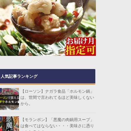
人気記事ランキング
【ローソン】ナガラ食品「ホルモン鍋」
は、世間で言われてるほど美味しくない
から。
【モランボン】「悪魔の肉鍋用スープ」
は食べてはならない・・・美味さに憑り