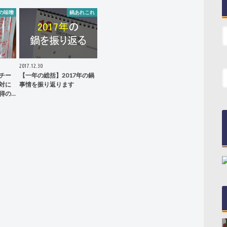
の味噌
鍋あれこれ
2017.12.30
チー
【一年の総括】2017年の鍋
対に
事情を振り返ります
得の…