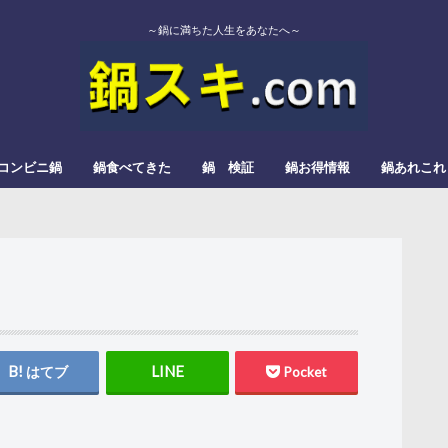
～鍋に満ちた人生をあなたへ～
コンビニ鍋
鍋食べてきた
鍋 検証
鍋お得情報
鍋あれこれ
エバラ
カゴメ
かねこみそ
モランボン
イチビキ
ミツカン
よしの味噌
スガキヤ
ダイショー
モランボン
日本食研
松屋栄食品本舗
三和
すき焼
みそ鍋
トマト鍋
もつ鍋
辛い鍋
ぎょうざ鍋
きのこ鍋
とろろ鍋
カレー鍋
レモン鍋
塩タンメン
甘酒鍋
豆乳鍋
はてブ
Pocket