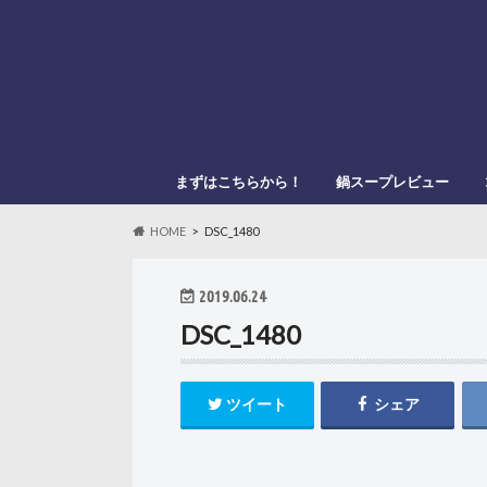
まずはこちらから！
鍋スープレビュー
このブログの管理人
このブログの登場人物
「鍋スキ.com」とは？
メーカー別
鍋種類別
HOME
DSC_1480
2019.06.24
DSC_1480
ツイート
シェア