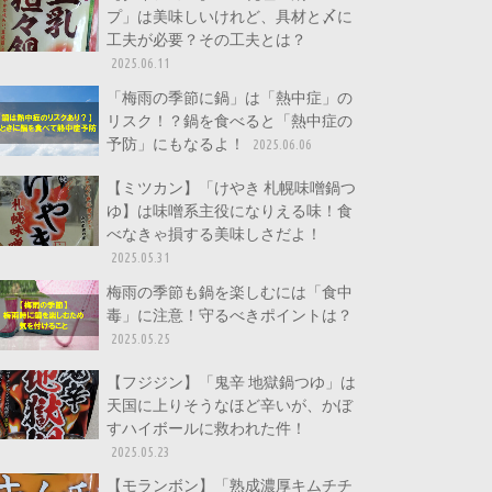
プ」は美味しいけれど、具材と〆に
工夫が必要？その工夫とは？
2025.06.11
「梅雨の季節に鍋」は「熱中症」の
リスク！？鍋を食べると「熱中症の
予防」にもなるよ！
2025.06.06
【ミツカン】「けやき 札幌味噌鍋つ
ゆ】は味噌系主役になりえる味！食
べなきゃ損する美味しさだよ！
2025.05.31
梅雨の季節も鍋を楽しむには「食中
毒」に注意！守るべきポイントは？
2025.05.25
【フジジン】「鬼辛 地獄鍋つゆ」は
天国に上りそうなほど辛いが、かぼ
すハイボールに救われた件！
2025.05.23
【モランボン】「熟成濃厚キムチチ