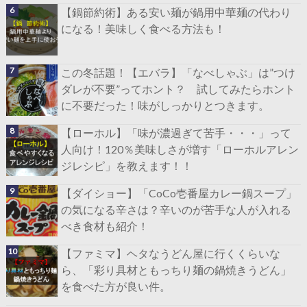
【鍋節約術】ある安い麺が鍋用中華麺の代わり
になる！美味しく食べる方法も！
この冬話題！【エバラ】「なべしゃぶ」は”つけ
ダレが不要”ってホント？ 試してみたらホント
に不要だった！味がしっかりとつきます。
【ローホル】「味が濃過ぎて苦手・・・」って
人向け！120％美味しさが増す「ローホルアレン
ジレシピ」を教えます！！
【ダイショー】「CoCo壱番屋カレー鍋スープ」
の気になる辛さは？辛いのが苦手な人が入れる
べき食材も紹介！
【ファミマ】ヘタなうどん屋に行くくらいな
ら、「彩り具材ともっちり麺の鍋焼きうどん」
を食べた方が良い件。