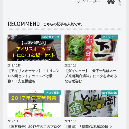
トップページへ
RECOMMEND
こちらの記事も人気です。
鍋関連グッズ
ダイショー
2019.10.18
2023.10.6
【アイリスオーヤマ】「ＩＨコン
【ダイショー】「天下一品鍋スー
ロ＆鍋セット」のコスパは最
プ 京都鶏白湯味」にコクを求める
強！！安全機能も…
なら煮込む…
ブログ運営
ゆず風味鍋
2018.1.3
2021.10.5
【運営報告】2017年のこのブログ
【盛田】「福岡YUZUSCO鍋つ