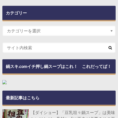
カテゴリー
鍋スキ.comイチ押し鍋スープはこれ！ これだってば！
最新記事はこちら
【ダイショー】「豆乳坦々鍋スープ」は美味