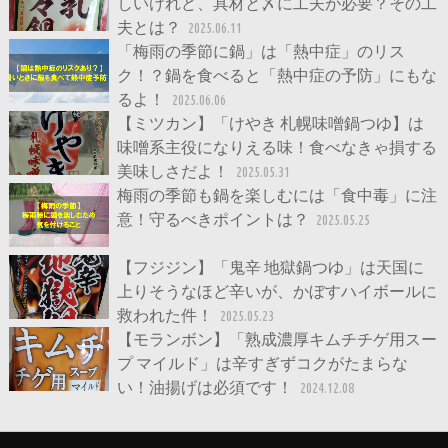
しいけれど、具材と〆に工夫が必要？その工
夫とは？
2025.06.11
「梅雨の季節に鍋」は「熱中症」のリス
ク！？鍋を食べると「熱中症の予防」にもな
るよ！
2025.06.06
【ミツカン】「けやき 札幌味噌鍋つゆ】は
味噌系主役になりえる味！食べなきゃ損する
美味しさだよ！
2025.05.31
梅雨の季節も鍋を楽しむには「食中毒」に注
意！守るべきポイントは？
2025.05.25
【フジジン】「鬼辛 地獄鍋つゆ」は天国に
上りそうなほど辛いが、かぼすハイボールに
救われた件！
2025.05.23
【モランボン】「熟成濃厚キムチチゲ用スー
プ マイルド」は辛すぎずコクがたまらな
い！油揚げは必須です！
2024.12.08