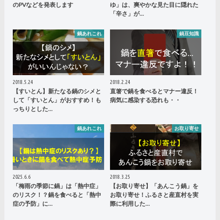
のPVなどを発表します
ゆ」は、爽やかな見た目に隠れた
「辛さ」が…
鍋あれこれ
鍋豆知識
2018.5.24
2018.2.24
【すいとん】新たなる鍋のシメと
直箸で鍋を食べるとマナー違反！
して「すいとん」がおすすめ！も
病気に感染する恐れも・・
っちりとした…
鍋あれこれ
お取り寄せ
2025.6.6
2018.3.25
「梅雨の季節に鍋」は「熱中症」
【お取り寄せ】「あんこう鍋」を
のリスク！？鍋を食べると「熱中
お取り寄せ！ふるさと産直村を実
症の予防」に…
際に利用した…