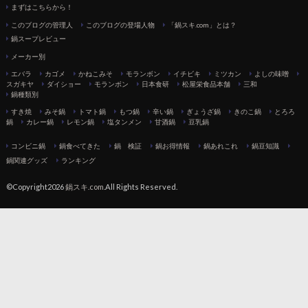
まずはこちらから！
このブログの管理人
このブログの登場人物
「鍋スキ.com」とは？
鍋スープレビュー
メーカー別
エバラ
カゴメ
かねこみそ
モランボン
イチビキ
ミツカン
よしの味噌
スガキヤ
ダイショー
モランボン
日本食研
松屋栄食品本舗
三和
鍋種類別
すき焼
みそ鍋
トマト鍋
もつ鍋
辛い鍋
ぎょうざ鍋
きのこ鍋
とろろ
鍋
カレー鍋
レモン鍋
塩タンメン
甘酒鍋
豆乳鍋
コンビニ鍋
鍋食べてきた
鍋 検証
鍋お得情報
鍋あれこれ
鍋豆知識
鍋関連グッズ
ランキング
©Copyright2026
鍋スキ.com
.All Rights Reserved.