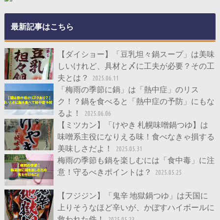
最新記事はこちら
【ダイショー】「豆乳坦々鍋スープ」は美味
しいけれど、具材と〆に工夫が必要？その工
夫とは？
2025.06.11
「梅雨の季節に鍋」は「熱中症」のリス
ク！？鍋を食べると「熱中症の予防」にもな
るよ！
2025.06.06
【ミツカン】「けやき 札幌味噌鍋つゆ】は
味噌系主役になりえる味！食べなきゃ損する
美味しさだよ！
2025.05.31
梅雨の季節も鍋を楽しむには「食中毒」に注
意！守るべきポイントは？
2025.05.25
【フジジン】「鬼辛 地獄鍋つゆ」は天国に
上りそうなほど辛いが、かぼすハイボールに
救われた件！
2025.05.23