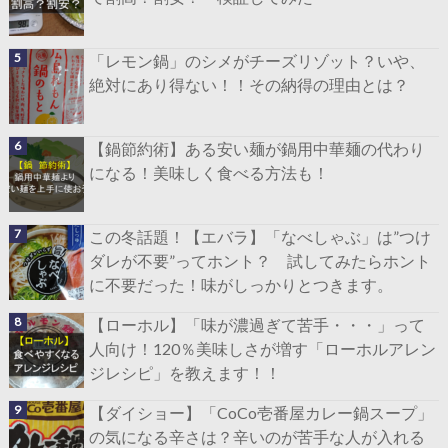
「レモン鍋」のシメがチーズリゾット？いや、
絶対にあり得ない！！その納得の理由とは？
【鍋節約術】ある安い麺が鍋用中華麺の代わり
になる！美味しく食べる方法も！
この冬話題！【エバラ】「なべしゃぶ」は”つけ
ダレが不要”ってホント？ 試してみたらホント
に不要だった！味がしっかりとつきます。
【ローホル】「味が濃過ぎて苦手・・・」って
人向け！120％美味しさが増す「ローホルアレン
ジレシピ」を教えます！！
【ダイショー】「CoCo壱番屋カレー鍋スープ」
の気になる辛さは？辛いのが苦手な人が入れる