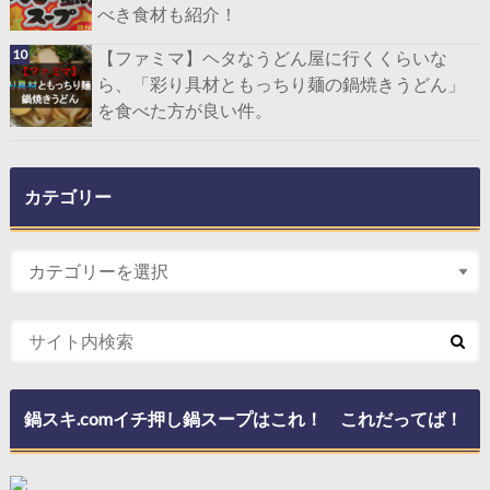
べき食材も紹介！
【ファミマ】ヘタなうどん屋に行くくらいな
ら、「彩り具材ともっちり麺の鍋焼きうどん」
を食べた方が良い件。
カテゴリー
鍋スキ.comイチ押し鍋スープはこれ！ これだってば！