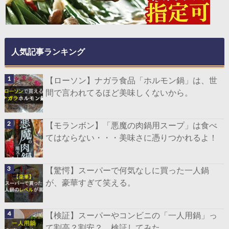
人気記事ランキング
【ローソン】ナガラ食品「ホルモン鍋」は、世
間で言われてるほど美味しくないから。
【モランボン】「悪魔の肉鍋用スープ」は食べ
てはならない・・・美味さに憑りつかれるよ！
【驚愕】スーパーで何気なしに買った一人鍋
が、豪華すぎて笑える。
【検証】スーパーやコンビニの「一人用鍋」っ
て割高？割安？ 検証してみた