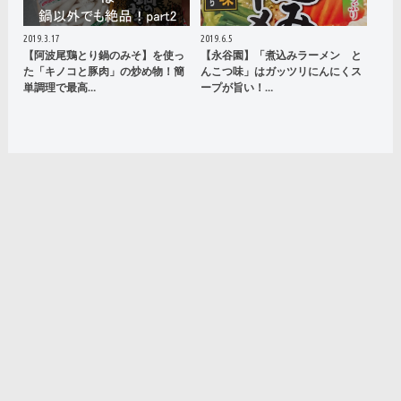
2019.3.17
2019.6.5
【阿波尾鶏とり鍋のみそ】を使っ
【永谷園】「煮込みラーメン と
た「キノコと豚肉」の炒め物！簡
んこつ味」はガッツリにんにくス
単調理で最高…
ープが旨い！…