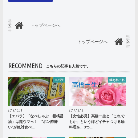
トップページへ
トップページへ
RECOMMEND
こちらの記事も人気です。
エバラ
鍋あれこれ
2019.10.31
2017.12.12
【エバラ】「なべしゃぶ 柑橘醤
【女性必見】高橋一生と「これで
油」は超ウマっ！ ”ポン酢嫌
もか」というほどイチャつける鍋
い”が絶対食べ…
料理を、3つ…