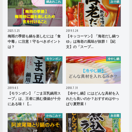
鍋あれこれ
みそ鍋
2025.5.25
2019.5.24
梅雨の季節も鍋を楽しむには「食
【キッコーマン】「海老だし鍋つ
中毒」に注意！守るべきポイント
ゆ」は海老の風味が抜群！【紀
は？
文】の「スープ…
モランボン
冷やし鍋
2019.4.5
2018.7.31
【モランボン】「ごま豆乳鍋用ス
【冷やし鍋】にはどんな具材を入
ープ」は、王者に挑む価値が十分
れたら良いのか？おすすめはやっ
にある味！【…
ぱり夏野菜！
かねこみそ
永谷園