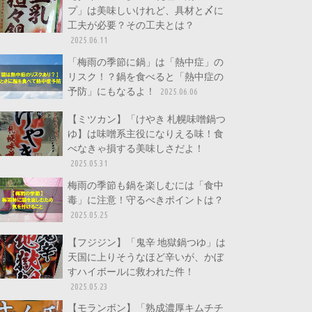
プ」は美味しいけれど、具材と〆に
工夫が必要？その工夫とは？
2025.06.11
「梅雨の季節に鍋」は「熱中症」の
リスク！？鍋を食べると「熱中症の
予防」にもなるよ！
2025.06.06
【ミツカン】「けやき 札幌味噌鍋つ
ゆ】は味噌系主役になりえる味！食
べなきゃ損する美味しさだよ！
2025.05.31
梅雨の季節も鍋を楽しむには「食中
毒」に注意！守るべきポイントは？
2025.05.25
【フジジン】「鬼辛 地獄鍋つゆ」は
天国に上りそうなほど辛いが、かぼ
すハイボールに救われた件！
2025.05.23
【モランボン】「熟成濃厚キムチチ