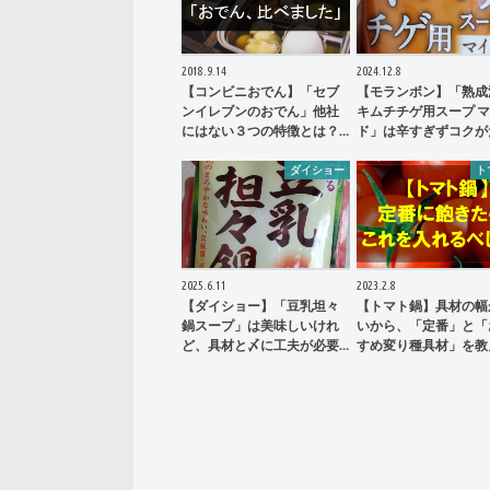
2018.9.14
2024.12.8
【コンビニおでん】「セブ
【モランボン】「熟成
ンイレブンのおでん」他社
キムチチゲ用スープ 
にはない３つの特徴とは？…
ド」は辛すぎずコクが
ダイショー
ト
2025.6.11
2023.2.8
【ダイショー】「豆乳坦々
【トマト鍋】具材の幅
鍋スープ」は美味しいけれ
いから、「定番」と「
ど、具材と〆に工夫が必要…
すめ変り種具材」を教