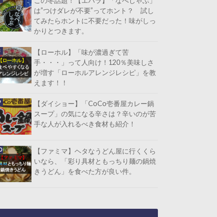
この冬話題！【エバラ】「なべしゃぶ」
は”つけダレが不要”ってホント？ 試し
てみたらホントに不要だった！味がしっ
かりとつきます。
【ローホル】「味が濃過ぎて苦
手・・・」って人向け！120％美味しさ
が増す「ローホルアレンジレシピ」を教
えます！！
【ダイショー】「CoCo壱番屋カレー鍋
スープ」の気になる辛さは？辛いのが苦
手な人が入れるべき食材も紹介！
【ファミマ】ヘタなうどん屋に行くくら
いなら、「彩り具材ともっちり麺の鍋焼
きうどん」を食べた方が良い件。