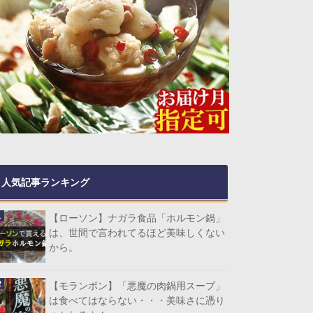
人気記事ランキング
【ローソン】ナガラ食品「ホルモン鍋」
は、世間で言われてるほど美味しくない
から。
【モランボン】「悪魔の肉鍋用スープ」
は食べてはならない・・・美味さに憑り