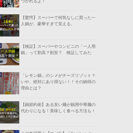
つかれるよ！
【驚愕】スーパーで何気なしに買った一
人鍋が、豪華すぎて笑える。
【検証】スーパーやコンビニの「一人用
鍋」って割高？割安？ 検証してみた
「レモン鍋」のシメがチーズリゾット？
いや、絶対にあり得ない！！その納得の
理由とは？
【鍋節約術】ある安い麺が鍋用中華麺の
代わりになる！美味しく食べる方法も！