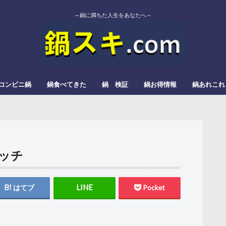
～鍋に満ちた人生をあなたへ～
コンビニ鍋
鍋食べてきた
鍋 検証
鍋お得情報
鍋あれこれ
エバラ
カゴメ
かねこみそ
モランボン
イチビキ
ミツカン
よしの味噌
スガキヤ
ダイショー
モランボン
日本食研
松屋栄食品本舗
三和
すき焼
みそ鍋
トマト鍋
もつ鍋
辛い鍋
ぎょうざ鍋
きのこ鍋
とろろ鍋
カレー鍋
レモン鍋
塩タンメン
甘酒鍋
豆乳鍋
ャッチ
はてブ
Pocket