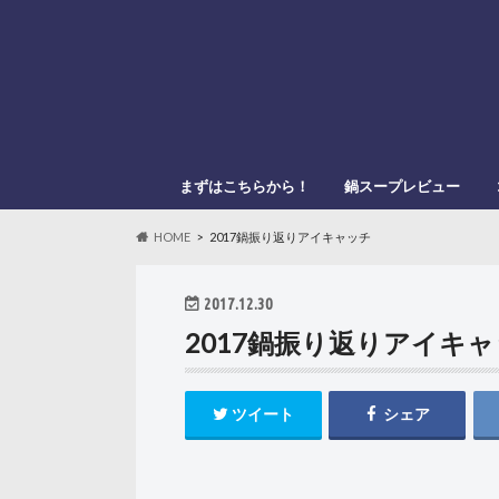
まずはこちらから！
鍋スープレビュー
このブログの管理人
このブログの登場人物
「鍋スキ.com」とは？
メーカー別
鍋種類別
HOME
2017鍋振り返りアイキャッチ
2017.12.30
2017鍋振り返りアイキ
ツイート
シェア