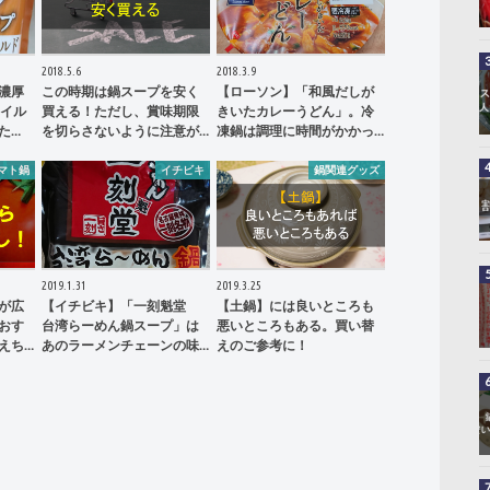
2018.5.6
2018.3.9
濃厚
この時期は鍋スープを安く
【ローソン】「和風だしが
マイル
買える！ただし、賞味期限
きいたカレーうどん」。冷
た…
を切らさないように注意が…
凍鍋は調理に時間がかかっ…
マト鍋
イチビキ
鍋関連グッズ
2019.1.31
2019.3.25
が広
【イチビキ】「一刻魁堂
【土鍋】には良いところも
おす
台湾らーめん鍋スープ」は
悪いところもある。買い替
えち…
あのラーメンチェーンの味…
えのご参考に！