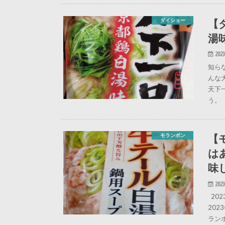
【
ダイショー
湯
2023
知ら
んな
天下
う。
【
モランボン
は
味
2023
20
20
ラン