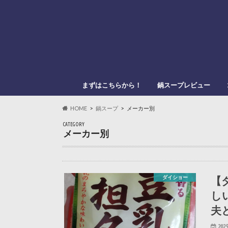
まずはこちらから！
鍋スープレビュー
このブログの管理人
このブログの登場人物
「鍋スキ.com」とは？
メーカー別
鍋種類別
HOME
鍋スープ
メーカー別
CATEGORY
メーカー別
【
ダイショー
し
夫
2025