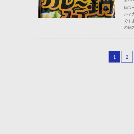
鍋ス
か？
です
の鍋
1
2