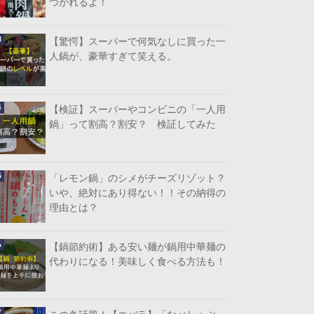
つかれるよ！
【驚愕】スーパーで何気なしに買った一
人鍋が、豪華すぎて笑える。
【検証】スーパーやコンビニの「一人用
鍋」って割高？割安？ 検証してみた
「レモン鍋」のシメがチーズリゾット？
いや、絶対にあり得ない！！その納得の
理由とは？
【鍋節約術】ある安い麺が鍋用中華麺の
代わりになる！美味しく食べる方法も！