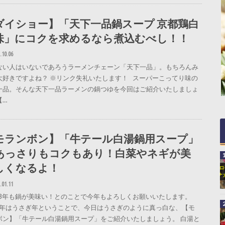
ダイショー】「天下一品鍋スープ 京都鶏白
味」にコクを求めるなら煮込むべし！！
.10.06
ない人はいないであろうラーメンチェーン「天下一品」。もちろんみ
大好きですよね？ ※リンク失礼いたします！ スーパーこってり味の
一品。そんな天下一品ラーメンの鍋つゆを今回はご紹介いたしましょ
【…
モランボン】「牛テール白湯鍋用スープ」
あっさりもコクもあり！白菜やネギが美
しくなるよ！
.01.11
23年も鍋が美味い！とのことで今年もよろしくお願いいたします。
23年はうさぎ年ということで、今日はうさぎのように真っ白な、【モ
ボン】「牛テール白湯鍋用スープ」をご紹介いたしましょう。 白湯と