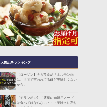
人気記事ランキング
【ローソン】ナガラ食品「ホルモン鍋」
は、世間で言われてるほど美味しくない
から。
【モランボン】「悪魔の肉鍋用スープ」
は食べてはならない・・・美味さに憑り