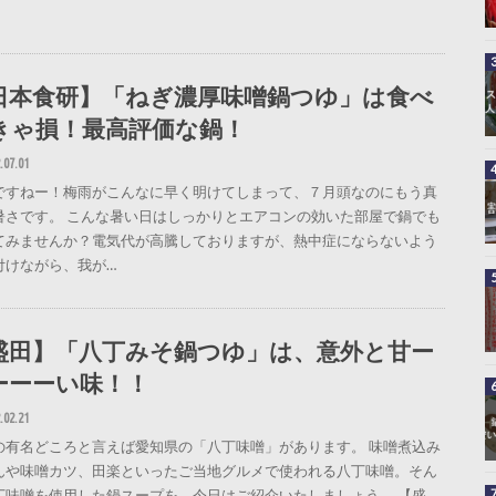
日本食研】「ねぎ濃厚味噌鍋つゆ」は食べ
きゃ損！最高評価な鍋！
.07.01
ですねー！梅雨がこんなに早く明けてしまって、７月頭なのにもう真
暑さです。 こんな暑い日はしっかりとエアコンの効いた部屋で鍋でも
てみませんか？電気代が高騰しておりますが、熱中症にならないよう
付けながら、我が…
盛田】「八丁みそ鍋つゆ」は、意外と甘ー
ーーーい味！！
.02.21
の有名どころと言えば愛知県の「八丁味噌」があります。 味噌煮込み
んや味噌カツ、田楽といったご当地グルメで使われる八丁味噌。そん
丁味噌を使用した鍋スープを、今日はご紹介いたしましょう。 【盛