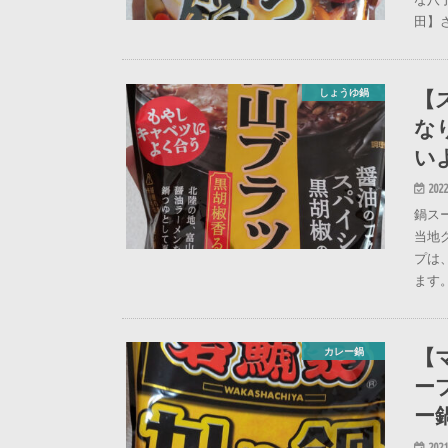
田】
【
しょうゆ鍋
な
い
2022
鍋ス
当地
プは
ます
【
カレー鍋
ー
ー
2021