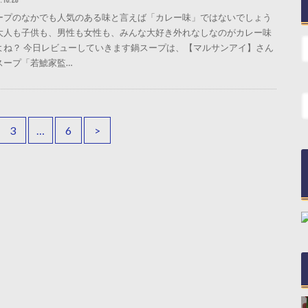
ープのなかでも人気のある味と言えば「カレー味」ではないでしょう
大人も子供も、男性も女性も、みんな大好き外れなしなのがカレー味
よね？ 今日レビューしていきます鍋スープは、【マルサンアイ】さん
スープ「若鯱家監…
3
…
6
>