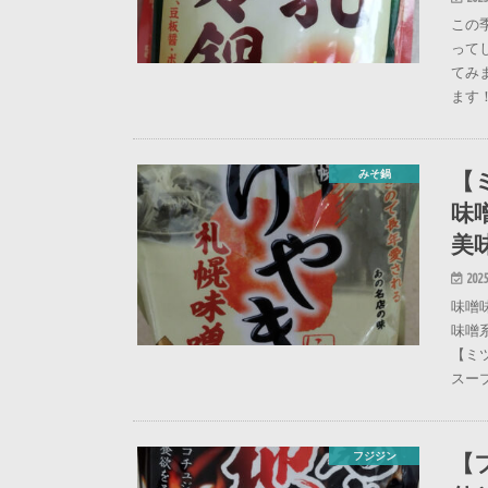
この
って
てみ
ます
【
みそ鍋
味
美
2025
味噌
味噌
【ミ
スー
【
フジジン