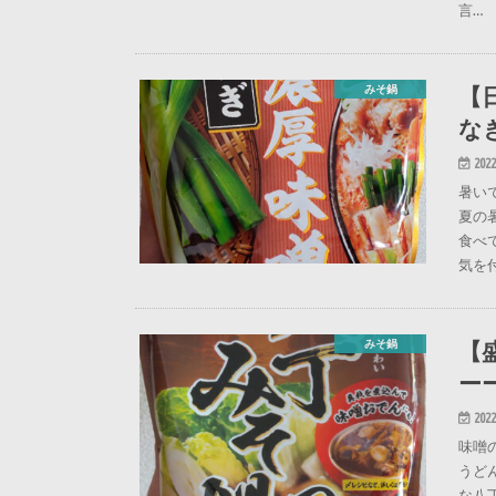
言…
【
みそ鍋
な
2022
暑い
夏の
食べ
気を
【
みそ鍋
ー
2022
味噌
うど
な八