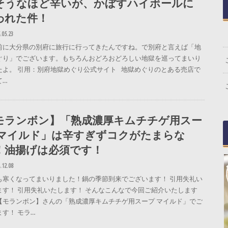
そうなほど辛いが、かぼすハイボールに
われた件！
.05.23
前に大分県の別府に旅行に行ってきたんですね。で別府と言えば「地
ぐり」でございます。もちろんおどろおどろしい地獄を巡ってまいり
たよ。 引用：別府地獄めぐり公式サイト 地獄めぐりのとある売店で
て…
モランボン】「熟成濃厚キムチチゲ用スー
 マイルド」は辛すぎずコクがたまらな
！油揚げは必須です！
.12.08
も寒くなってまいりました！鍋の季節到来でございます！ 引用失礼い
ます！ 引用失礼いたします！ そんなこんなで今回ご紹介いたします
【モランボン】さんの「熟成濃厚キムチチゲ用スープ マイルド」でご
ます！ モラ…