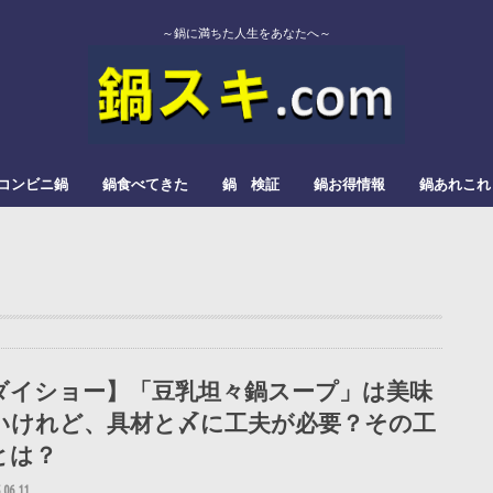
～鍋に満ちた人生をあなたへ～
コンビニ鍋
鍋食べてきた
鍋 検証
鍋お得情報
鍋あれこれ
エバラ
カゴメ
かねこみそ
モランボン
イチビキ
ミツカン
よしの味噌
スガキヤ
ダイショー
モランボン
日本食研
松屋栄食品本舗
三和
すき焼
みそ鍋
トマト鍋
もつ鍋
辛い鍋
ぎょうざ鍋
きのこ鍋
とろろ鍋
カレー鍋
レモン鍋
塩タンメン
甘酒鍋
豆乳鍋
ダイショー】「豆乳坦々鍋スープ」は美味
いけれど、具材と〆に工夫が必要？その工
とは？
.06.11