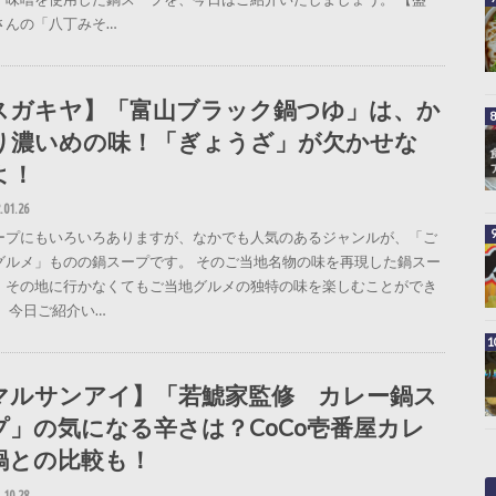
さんの「八丁みそ…
スガキヤ】「富山ブラック鍋つゆ」は、か
り濃いめの味！「ぎょうざ」が欠かせな
よ！
.01.26
ープにもいろいろありますが、なかでも人気のあるジャンルが、「ご
グルメ」ものの鍋スープです。 そのご当地名物の味を再現した鍋スー
、その地に行かなくてもご当地グルメの独特の味を楽しむことができ
。 今日ご紹介い…
マルサンアイ】「若鯱家監修 カレー鍋ス
プ」の気になる辛さは？CoCo壱番屋カレ
鍋との比較も！
.10.28