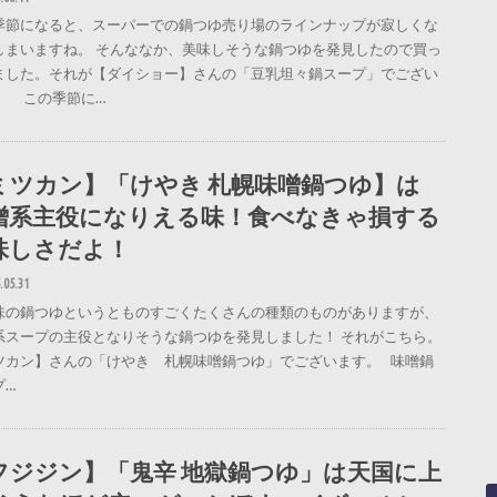
季節になると、スーパーでの鍋つゆ売り場のラインナップが寂しくな
しまいますね。 そんななか、美味しそうな鍋つゆを発見したので買っ
ました。それが【ダイショー】さんの「豆乳坦々鍋スープ」でござい
！ この季節に…
ミツカン】「けやき 札幌味噌鍋つゆ】は
噌系主役になりえる味！食べなきゃ損する
味しさだよ！
.05.31
味の鍋つゆというとものすごくたくさんの種類のものがありますが、
系スープの主役となりそうな鍋つゆを発見しました！ それがこちら。
ツカン】さんの「けやき 札幌味噌鍋つゆ」でございます。 味噌鍋
プ…
フジジン】「鬼辛 地獄鍋つゆ」は天国に上