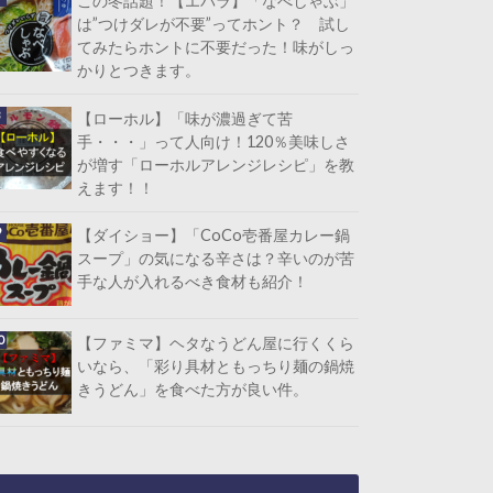
この冬話題！【エバラ】「なべしゃぶ」
は”つけダレが不要”ってホント？ 試し
てみたらホントに不要だった！味がしっ
かりとつきます。
【ローホル】「味が濃過ぎて苦
手・・・」って人向け！120％美味しさ
が増す「ローホルアレンジレシピ」を教
えます！！
【ダイショー】「CoCo壱番屋カレー鍋
スープ」の気になる辛さは？辛いのが苦
手な人が入れるべき食材も紹介！
【ファミマ】ヘタなうどん屋に行くくら
いなら、「彩り具材ともっちり麺の鍋焼
きうどん」を食べた方が良い件。