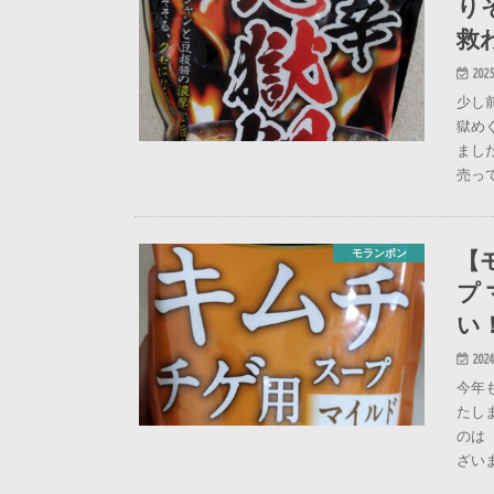
り
救
2025
少し
獄め
まし
売っ
【
モランボン
プ
い
2024
今年
たし
のは
ざい