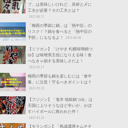
プ」は美味しいけれど、具材と〆に
工夫が必要？その工夫とは？
2025.06.11
「梅雨の季節に鍋」は「熱中症」の
リスク！？鍋を食べると「熱中症の
予防」にもなるよ！
2025.06.06
【ミツカン】「けやき 札幌味噌鍋つ
ゆ】は味噌系主役になりえる味！食
べなきゃ損する美味しさだよ！
2025.05.31
梅雨の季節も鍋を楽しむには「食中
毒」に注意！守るべきポイントは？
2025.05.25
【フジジン】「鬼辛 地獄鍋つゆ」は
天国に上りそうなほど辛いが、かぼ
すハイボールに救われた件！
2025.05.23
【モランボン】「熟成濃厚キムチチ