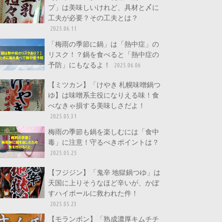
プ」は美味しいけれど、具材と〆に
工夫が必要？その工夫とは？
2025.06.11
「梅雨の季節に鍋」は「熱中症」の
リスク！？鍋を食べると「熱中症の
予防」にもなるよ！
2025.06.06
【ミツカン】「けやき 札幌味噌鍋つ
ゆ】は味噌系主役になりえる味！食
べなきゃ損する美味しさだよ！
2025.05.31
梅雨の季節も鍋を楽しむには「食中
毒」に注意！守るべきポイントは？
2025.05.25
【フジジン】「鬼辛 地獄鍋つゆ」は
天国に上りそうなほど辛いが、かぼ
すハイボールに救われた件！
2025.05.23
【モランボン】「熟成濃厚キムチチ