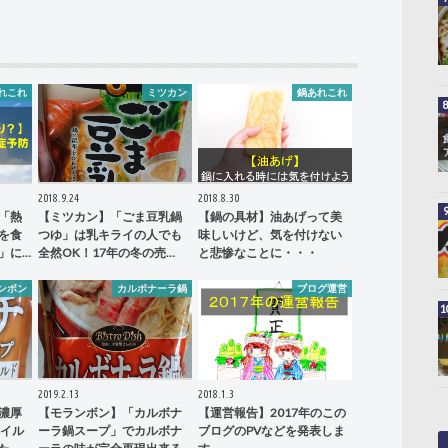
れこれ
ミツカン
鍋あれこれ
2018.9.24
2018.8.30
「熱
【ミツカン】「ごま豆乳鍋
【鍋の具材】油あげって美
を食
つゆ」は乳キライの人でも
味しいけど、気を付けない
」に…
全然OK！17年の冬の売…
と悲惨なことに・・・
ンボン
カルボナーラ鍋
ブログ運営
2019.2.13
2018.1.3
濃厚
【モランボン】「カルボナ
【運営報告】2017年のこの
マイル
ーラ鍋スープ」でカルボナ
ブログのPVなどを発表しま