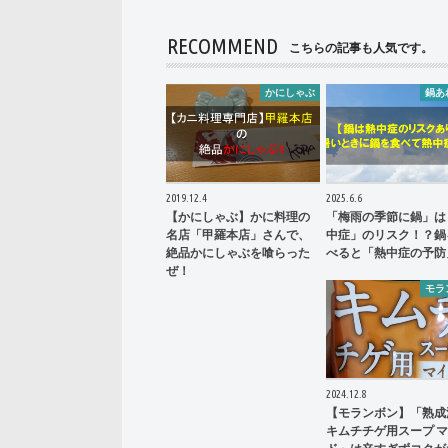
RECOMMEND
こちらの記事も人気です。
かにしゃぶ
鍋あ
2019.12.4
2025.6.6
【かにしゃぶ】かに料理の
「梅雨の季節に鍋」は
名店「甲羅本店」さんで、
中症」のリスク！？鍋
絶品かにしゃぶを喰らった
べると「熱中症の予防
ぜ！
モラ
2024.12.8
【モランボン】「熟成
キムチチゲ用スープ 