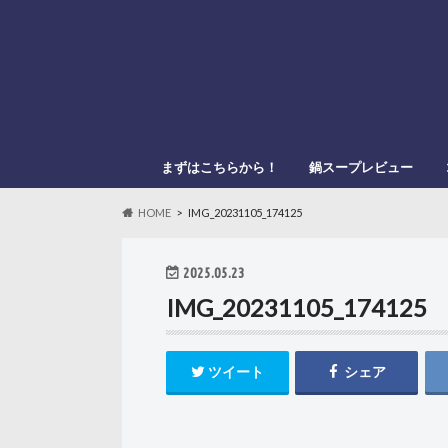
まずはこちらから！
鍋スープレビュー
このブログの管理人
このブログの登場人物
「鍋スキ.com」とは？
メーカー別
鍋種類別
HOME
IMG_20231105_174125
2025.05.23
IMG_20231105_174125
ツイート
シェア