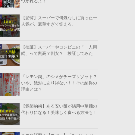
つかれるよ！
【驚愕】スーパーで何気なしに買った一
人鍋が、豪華すぎて笑える。
【検証】スーパーやコンビニの「一人用
鍋」って割高？割安？ 検証してみた
「レモン鍋」のシメがチーズリゾット？
いや、絶対にあり得ない！！その納得の
理由とは？
【鍋節約術】ある安い麺が鍋用中華麺の
代わりになる！美味しく食べる方法も！