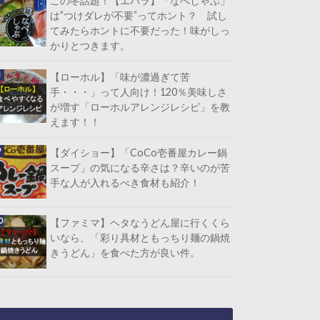
この冬話題！【エバラ】「なべしゃぶ」
は”つけダレが不要”ってホント？ 試し
てみたらホントに不要だった！味がしっ
かりとつきます。
【ローホル】「味が濃過ぎて苦
手・・・」って人向け！120％美味しさ
が増す「ローホルアレンジレシピ」を教
えます！！
【ダイショー】「CoCo壱番屋カレー鍋
スープ」の気になる辛さは？辛いのが苦
手な人が入れるべき食材も紹介！
【ファミマ】ヘタなうどん屋に行くくら
いなら、「彩り具材ともっちり麺の鍋焼
きうどん」を食べた方が良い件。