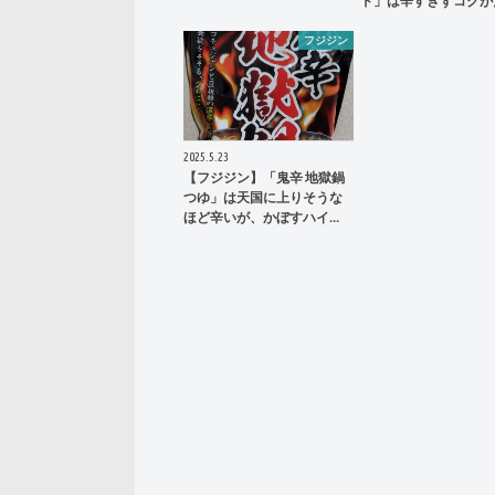
ド」は辛すぎずコクが
フジジン
2025.5.23
【フジジン】「鬼辛 地獄鍋
つゆ」は天国に上りそうな
ほど辛いが、かぼすハイ…