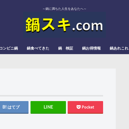
～鍋に満ちた人生をあなたへ～
コンビニ鍋
鍋食べてきた
鍋 検証
鍋お得情報
鍋あれこれ
エバラ
カゴメ
かねこみそ
モランボン
イチビキ
ミツカン
よしの味噌
スガキヤ
ダイショー
モランボン
日本食研
松屋栄食品本舗
三和
すき焼
みそ鍋
トマト鍋
もつ鍋
辛い鍋
ぎょうざ鍋
きのこ鍋
とろろ鍋
カレー鍋
レモン鍋
塩タンメン
甘酒鍋
豆乳鍋
はてブ
Pocket