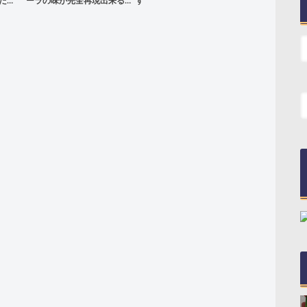
た…
ーラの味が完全再現出来る…
す