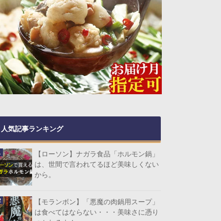
人気記事ランキング
【ローソン】ナガラ食品「ホルモン鍋」
は、世間で言われてるほど美味しくない
から。
【モランボン】「悪魔の肉鍋用スープ」
は食べてはならない・・・美味さに憑り