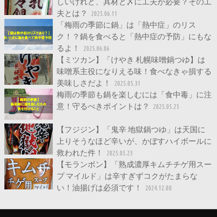
しいけれど、具材と〆に工夫が必要？その工
夫とは？
2025.06.11
「梅雨の季節に鍋」は「熱中症」のリス
ク！？鍋を食べると「熱中症の予防」にもな
るよ！
2025.06.06
【ミツカン】「けやき 札幌味噌鍋つゆ】は
味噌系主役になりえる味！食べなきゃ損する
美味しさだよ！
2025.05.31
梅雨の季節も鍋を楽しむには「食中毒」に注
意！守るべきポイントは？
2025.05.25
【フジジン】「鬼辛 地獄鍋つゆ」は天国に
上りそうなほど辛いが、かぼすハイボールに
救われた件！
2025.05.23
【モランボン】「熟成濃厚キムチチゲ用スー
プ マイルド」は辛すぎずコクがたまらな
い！油揚げは必須です！
2024.12.08