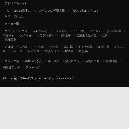
まずはこちらから！
このブログの管理人
このブログの登場人物
「鍋スキ.com」とは？
鍋スープレビュー
メーカー別
エバラ
カゴメ
かねこみそ
モランボン
イチビキ
ミツカン
よしの味噌
スガキヤ
ダイショー
モランボン
日本食研
松屋栄食品本舗
三和
鍋種類別
すき焼
みそ鍋
トマト鍋
もつ鍋
辛い鍋
ぎょうざ鍋
きのこ鍋
とろろ
鍋
カレー鍋
レモン鍋
塩タンメン
甘酒鍋
豆乳鍋
コンビニ鍋
鍋食べてきた
鍋 検証
鍋お得情報
鍋あれこれ
鍋豆知識
鍋関連グッズ
ランキング
©Copyright2026
鍋スキ.com
.All Rights Reserved.