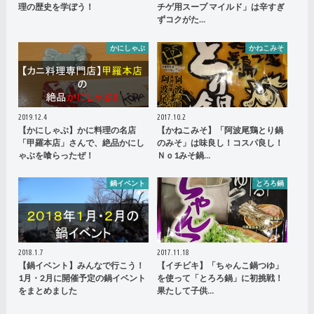
理の歴史を学ぼう！
チゲ用スープ マイルド」は辛すぎ
ずコクがた…
かにしゃぶ
かねこみそ
2019.12.4
2017.10.2
【かにしゃぶ】かに料理の名店
【かねこみそ】「阿波尾鶏とり鍋
「甲羅本店」さんで、絶品かにし
のみそ」は味良し！コスパ良し！
ゃぶを喰らったぜ！
Ｎｏ1みそ鍋…
鍋イベント
とろろ鍋
2018.1.7
2017.11.18
【鍋イベント】みんなで行こう！
【イチビキ】「ちゃんこ鍋つゆ」
1月・2月に開催予定の鍋イベント
を使って「とろろ鍋」に初挑戦！
をまとめました
果たして子供…