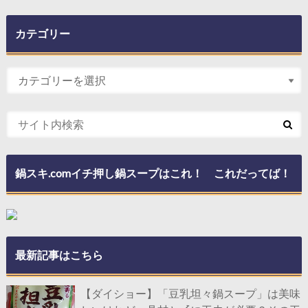
カテゴリー
鍋スキ.comイチ押し鍋スープはこれ！ これだってば！
最新記事はこちら
【ダイショー】「豆乳坦々鍋スープ」は美味