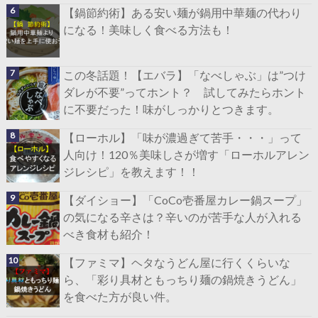
【鍋節約術】ある安い麺が鍋用中華麺の代わり
になる！美味しく食べる方法も！
この冬話題！【エバラ】「なべしゃぶ」は”つけ
ダレが不要”ってホント？ 試してみたらホント
に不要だった！味がしっかりとつきます。
【ローホル】「味が濃過ぎて苦手・・・」って
人向け！120％美味しさが増す「ローホルアレン
ジレシピ」を教えます！！
【ダイショー】「CoCo壱番屋カレー鍋スープ」
の気になる辛さは？辛いのが苦手な人が入れる
べき食材も紹介！
【ファミマ】ヘタなうどん屋に行くくらいな
ら、「彩り具材ともっちり麺の鍋焼きうどん」
を食べた方が良い件。