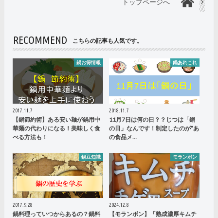
トップページへ
RECOMMEND
こちらの記事も人気です。
鍋お得情報
鍋あれこれ
2017.11.7
2018.11.7
【鍋節約術】ある安い麺が鍋用中
11月7日は何の日？？じつは「鍋
華麺の代わりになる！美味しく食
の日」なんです！制定したのが”あ
べる方法も！
の食品メ…
鍋豆知識
モランボン
2017.9.28
2024.12.8
鍋料理っていつからあるの？鍋料
【モランボン】「熟成濃厚キムチ