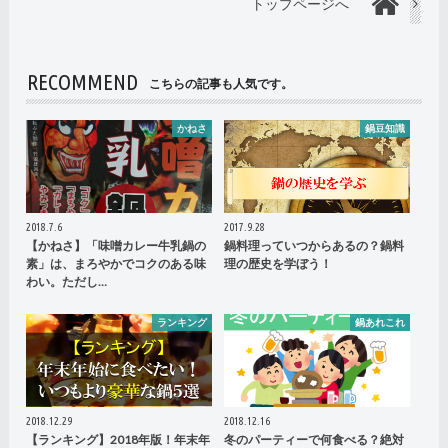
トップページへ
RECOMMEND
こちらの記事も人気です。
かねさ
鍋豆知識
2018.7.6
2017.9.28
【かねさ】「味噌カレー牛乳鍋の
鍋料理っていつからあるの？鍋料
素」は、まろやかでコクのある味
理の歴史を学ぼう！
わい。ただし…
ランキング
鍋あれこれ
2018.12.29
2018.12.16
【ランキング】2018年版！年末年
冬のパーティーで何食べる？絶対