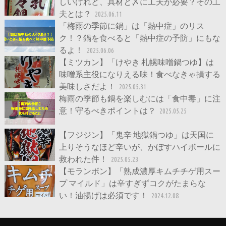
しいけれど、具材と〆に工夫が必要？その工
夫とは？
2025.06.11
「梅雨の季節に鍋」は「熱中症」のリス
ク！？鍋を食べると「熱中症の予防」にもな
るよ！
2025.06.06
【ミツカン】「けやき 札幌味噌鍋つゆ】は
味噌系主役になりえる味！食べなきゃ損する
美味しさだよ！
2025.05.31
梅雨の季節も鍋を楽しむには「食中毒」に注
意！守るべきポイントは？
2025.05.25
【フジジン】「鬼辛 地獄鍋つゆ」は天国に
上りそうなほど辛いが、かぼすハイボールに
救われた件！
2025.05.23
【モランボン】「熟成濃厚キムチチゲ用スー
プ マイルド」は辛すぎずコクがたまらな
い！油揚げは必須です！
2024.12.08