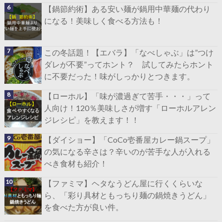
【鍋節約術】ある安い麺が鍋用中華麺の代わり
になる！美味しく食べる方法も！
この冬話題！【エバラ】「なべしゃぶ」は”つけ
ダレが不要”ってホント？ 試してみたらホント
に不要だった！味がしっかりとつきます。
【ローホル】「味が濃過ぎて苦手・・・」って
人向け！120％美味しさが増す「ローホルアレン
ジレシピ」を教えます！！
【ダイショー】「CoCo壱番屋カレー鍋スープ」
の気になる辛さは？辛いのが苦手な人が入れる
べき食材も紹介！
【ファミマ】ヘタなうどん屋に行くくらいな
ら、「彩り具材ともっちり麺の鍋焼きうどん」
を食べた方が良い件。