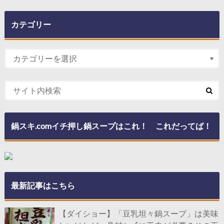
カテゴリー
鍋スキ.comイチ押し鍋スープはこれ！ これだってば！
最新記事はこちら
【ダイショー】「豆乳坦々鍋スープ」は美味