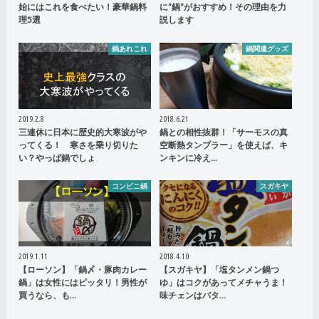
始にはこれを食べたい！豪華鍋料
に”鍋”がおすすめ！その理由を力
理5選
説します
鍋あれこれ
鍋関連グッズ
2019.2.8
2018.6.21
三連休に日本に歴史的大寒波がや
鍋との相性抜群！「サーモスの真
ってくる！ 寒さを乗り切りた
空断熱タンブラー」を使えば、キ
い？やっぱ鍋でしょ
ンキンに冷え…
コンビニ鍋
スガキヤ
2019.1.11
2018.4.10
【ローソン】「鍋〆・豚肉カレー
【スガキヤ】「塩タンメン鍋つ
鍋」は女性にはピッタリ！男性が
ゆ」はコクがあってメチャうま！
買うなら、も…
味チェンはバタ…