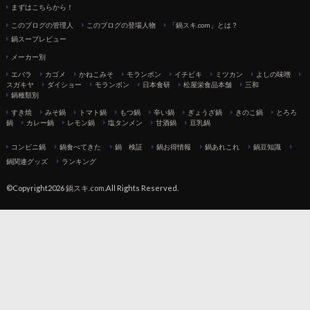
まずはこちらから！
このブログの管理人
このブログの登場人物
「鍋スキ.com」とは？
鍋スープレビュー
メーカー別
エバラ
カゴメ
かねこみそ
モランボン
イチビキ
ミツカン
よしの味噌
スガキヤ
ダイショー
モランボン
日本食研
松屋栄食品本舗
三和
鍋種類別
すき焼
みそ鍋
トマト鍋
もつ鍋
辛い鍋
ぎょうざ鍋
きのこ鍋
とろろ
鍋
カレー鍋
レモン鍋
塩タンメン
甘酒鍋
豆乳鍋
コンビニ鍋
鍋食べてきた
鍋 検証
鍋お得情報
鍋あれこれ
鍋豆知識
鍋関連グッズ
ランキング
©Copyright2026
鍋スキ.com
.All Rights Reserved.